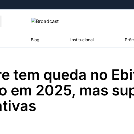
Moedas
Commodities
Blog
Institucional
Prêm
e tem queda no Ebi
roadcast
Content
ções
Broadcast
Broadcast
Broadcast
do em 2025, mas su
Político
Energia
White Label
Os bastidores da
O setor de
Plataforma para
tivas
política em
energia elétrica
conteúdos
tempo real
no Brasil
personalizados
Broadcast
Broadcast
Broadcast
Broadcast