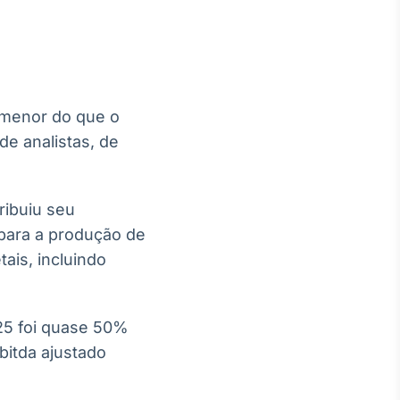
 menor do que o
Crédito
de analistas, de
Em breve
ribuiu seu
para a produção de
ais, incluindo
25 foi quase 50%
bitda ajustado