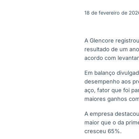
OTC
Datafeed
Plataforma para
APIs para
18 de fevereiro de 202
negociação de
integração de
ativos
conteúdos e
Soluções de
dados
Tecnologia
A Glencore registro
Broadcast
Broadcast
resultado de um ano
Radar
Fundos
acordo com levantam
Monitoramento
A melhor
inteligente de
plataforma para
notícias e
analisar fundos
Em balanço divulgado
conteúdos
de investimento
desempenho aos preç
no Brasil
aço, fator que foi p
maiores ganhos com
A empresa destacou
maior que o da prime
cresceu 65%.