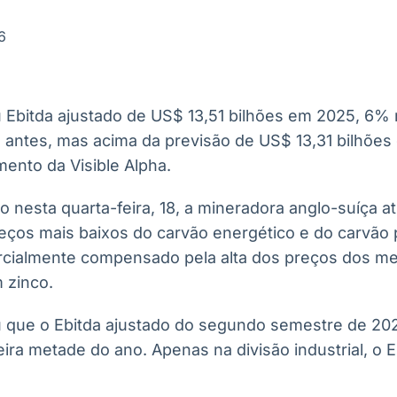
Ticker
Widgets
Wallboard
Curadoria
Cotações e
Componentes
Conteúdos e
Curadoria de
6
headlines de
para conteúdos e
dados para
conteúdos
notícias
funcionalidades
displays e telas
noticiosos
u Ebitda ajustado de US$ 13,51 bilhões em 2025, 6%
IA
BroadFast
Gestão de
Tokenização
 antes, mas acima da previsão de US$ 13,31 bilhões 
Investimentos
de ativos
Em breve
Em breve
ento da Visible Alpha.
Em breve
Em breve
 nesta quarta-feira, 18, a mineradora anglo-suíça at
os mais baixos do carvão energético e do carvão 
arcialmente compensado pela alta dos preços dos met
 zinco.
 que o Ebitda ajustado do segundo semestre de 20
ira metade do ano. Apenas na divisão industrial, o E