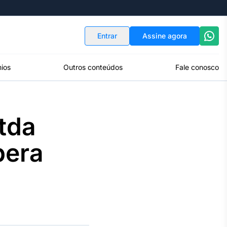
Indicadores
Conversor de Moedas
Entrar
Assine agora
ios
Outros conteúdos
Fale conosco
tda
pera