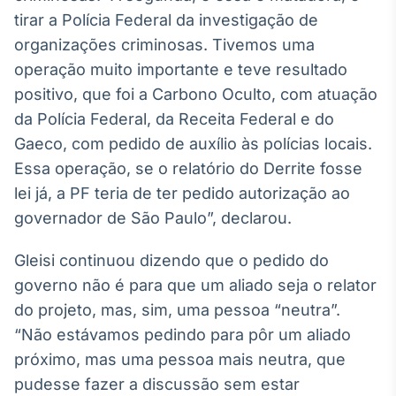
Broadcast
tirar a Polícia Federal da investigação de
Curadoria
organizações criminosas. Tivemos uma
Curadoria de
operação muito importante e teve resultado
conteúdos
noticiosos
positivo, que foi a Carbono Oculto, com atuação
Soluções de
da Polícia Federal, da Receita Federal e do
Tecnologia
Gaeco, com pedido de auxílio às polícias locais.
Broadcast
Essa operação, se o relatório do Derrite fosse
Radar
lei já, a PF teria de ter pedido autorização ao
Monitoramento
inteligente de
governador de São Paulo”, declarou.
notícias e
conteúdos
Gleisi continuou dizendo que o pedido do
governo não é para que um aliado seja o relator
Broadcast
Fundos
do projeto, mas, sim, uma pessoa “neutra”.
A melhor
“Não estávamos pedindo para pôr um aliado
plataforma para
próximo, mas uma pessoa mais neutra, que
analisar fundos
de investimento
pudesse fazer a discussão sem estar
no Brasil