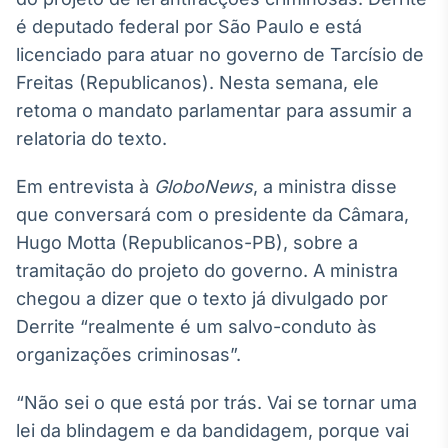
Broadcast
é deputado federal por São Paulo e está
White Label
licenciado para atuar no governo de Tarcísio de
Plataforma para
conteúdos
Freitas (Republicanos). Nesta semana, ele
personalizados
Soluções de Dados
retoma o mandato parlamentar para assumir a
e Conteúdos
relatoria do texto.
Broadcast
Em entrevista à
GloboNews
OTC
, a ministra disse
Plataforma para
que conversará com o presidente da Câmara,
negociação de
Hugo Motta (Republicanos-PB), sobre a
ativos
tramitação do projeto do governo. A ministra
chegou a dizer que o texto já divulgado por
Broadcast
Derrite “realmente é um salvo-conduto às
Datafeed
organizações criminosas”.
APIs para
integração de
conteúdos e
“Não sei o que está por trás. Vai se tornar uma
dados
lei da blindagem e da bandidagem, porque vai