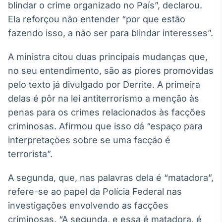
blindar o crime organizado no País”, declarou.
Broadcast
Ela reforçou não entender “por que estão
Ticker
Cotações e
fazendo isso, a não ser para blindar interesses”.
headlines de
notícias
A ministra citou duas principais mudanças que,
no seu entendimento, são as piores promovidas
Broadcast
pelo texto já divulgado por Derrite. A primeira
Widgets
delas é pôr na lei antiterrorismo a menção às
Componentes
penas para os crimes relacionados às facções
para conteúdos e
funcionalidades
criminosas. Afirmou que isso dá “espaço para
interpretações sobre se uma facção é
terrorista”.
Broadcast
Wallboard
A segunda, que, nas palavras dela é “matadora”,
Conteúdos e
dados para
refere-se ao papel da Polícia Federal nas
displays e telas
investigações envolvendo as facções
criminosas. “A segunda, e essa é matadora, é