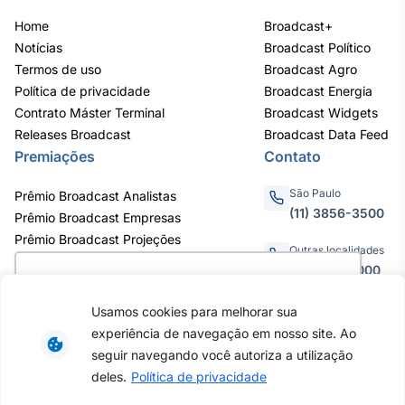
Home
Broadcast+
Notícias
Broadcast Político
Termos de uso
Broadcast Agro
Política de privacidade
Broadcast Energia
Contrato Máster Terminal
Broadcast Widgets
Releases Broadcast
Broadcast Data Feed
Premiações
Contato
São Paulo
Prêmio Broadcast Analistas
(11) 3856-3500
Prêmio Broadcast Empresas
Prêmio Broadcast Projeções
Outras localidades
0800.011.3000
Utilizamos cookies para oferecer melhor
experiência, melhorar o desempenho, analisar
Usamos cookies para melhorar sua
como você interage em nosso site e
experiência de navegação em nosso site. Ao
personalizar conteúdo. Ao utilizar este site, você
Av. Eng. Caetano Álvares, 55 - 3º e
seguir navegando você autoriza a utilização
6º andar, Bairro do Limão, São
concorda com o uso de cookies.
Saiba mais
deles.
Política de privacidade
Paulo / SP, CEP 02598-900 -
CNPJ: 62.652.961/0001-38