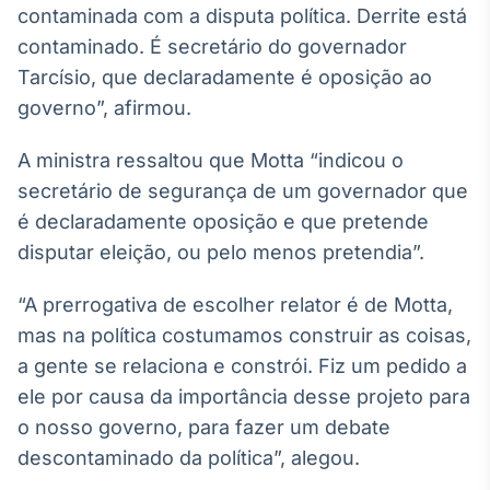
contaminada com a disputa política. Derrite está
IA
contaminado. É secretário do governador
Em breve
Tarcísio, que declaradamente é oposição ao
governo”, afirmou.
A ministra ressaltou que Motta “indicou o
secretário de segurança de um governador que
BroadFast
é declaradamente oposição e que pretende
Em breve
disputar eleição, ou pelo menos pretendia”.
“A prerrogativa de escolher relator é de Motta,
mas na política costumamos construir as coisas,
Gestão de
a gente se relaciona e constrói. Fiz um pedido a
Investimentos
ele por causa da importância desse projeto para
Em breve
o nosso governo, para fazer um debate
descontaminado da política”, alegou.