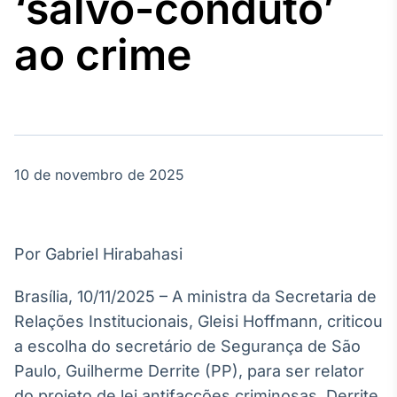
‘salvo-conduto’
Broadcast
Agro
ao crime
Tudo sobre o
agronegócio
Broadcast
Político
10 de novembro de 2025
Os bastidores da
política em
tempo real
Por Gabriel Hirabahasi
Broadcast
Energia
Brasília, 10/11/2025 – A ministra da Secretaria de
O setor de
Relações Institucionais, Gleisi Hoffmann, criticou
energia elétrica
no Brasil
a escolha do secretário de Segurança de São
Paulo, Guilherme Derrite (PP), para ser relator
do projeto de lei antifacções criminosas. Derrite