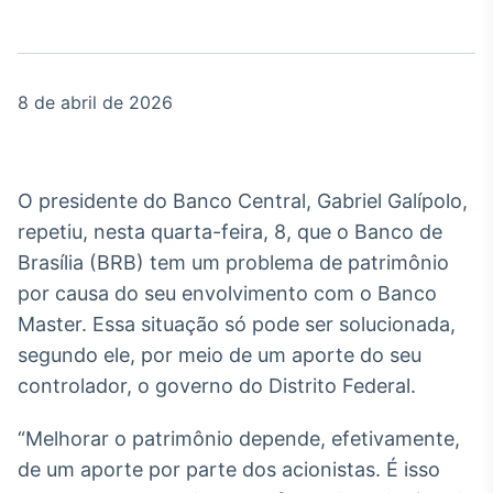
Broadcast
Agro
Tudo sobre o
agronegócio
8 de abril de 2026
Broadcast
Político
O presidente do Banco Central, Gabriel Galípolo,
Os bastidores da
repetiu, nesta quarta-feira, 8, que o Banco de
política em tempo
Brasília (BRB) tem um problema de patrimônio
real
por causa do seu envolvimento com o Banco
Master. Essa situação só pode ser solucionada,
Broadcast
segundo ele, por meio de um aporte do seu
Energia
controlador, o governo do Distrito Federal.
O setor de
energia elétrica
no Brasil
“Melhorar o patrimônio depende, efetivamente,
de um aporte por parte dos acionistas. É isso