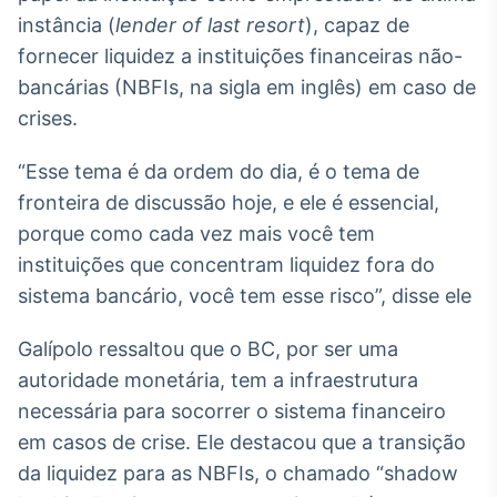
Broadcast
instância (
lender of last resort
), capaz de
Curadoria
fornecer liquidez a instituições financeiras não-
Curadoria de
bancárias (NBFIs, na sigla em inglês) em caso de
conteúdos
noticiosos
crises.
Soluções de
Tecnologia
“Esse tema é da ordem do dia, é o tema de
Broadcast
fronteira de discussão hoje, e ele é essencial,
Radar
porque como cada vez mais você tem
Monitoramento
instituições que concentram liquidez fora do
inteligente de
notícias e
sistema bancário, você tem esse risco”, disse ele
conteúdos
Galípolo ressaltou que o BC, por ser uma
Broadcast
autoridade monetária, tem a infraestrutura
Fundos
necessária para socorrer o sistema financeiro
A melhor
plataforma para
em casos de crise. Ele destacou que a transição
analisar fundos
da liquidez para as NBFIs, o chamado “shadow
de investimento
no Brasil