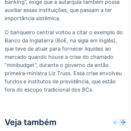
banking”, exige que a autarquia também possa
IA
auxiliar essas instituições, que passam a ter
Em breve
importância sistêmica.
O banqueiro central voltou a citar o exemplo do
Banco da Inglaterra (BoE, na sigla em inglês),
que teve de atuar para fornecer liquidez ao
BroadFast
mercado quando houve a crise do chamado
Em breve
“minibudget”, durante o governo da então
primeira-ministra Liz Truss. Essa crise envolveu
fundos e institutos de previdência, que estão
fora do escopo tradicional dos BCs.
Gestão de
Investimentos
Em breve
Veja também