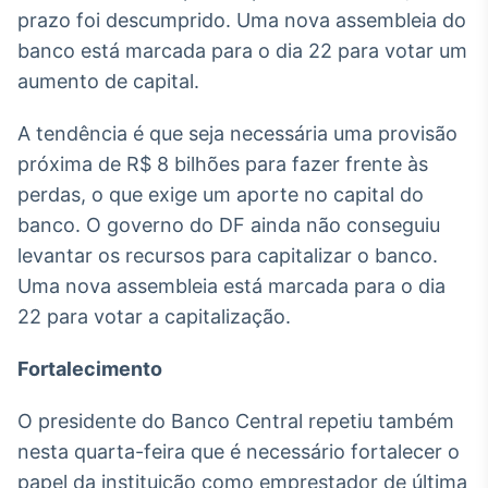
Broadcast
prazo foi descumprido. Uma nova assembleia do
Ticker
banco está marcada para o dia 22 para votar um
Cotações e
aumento de capital.
headlines de
notícias
A tendência é que seja necessária uma provisão
próxima de R$ 8 bilhões para fazer frente às
Broadcast
perdas, o que exige um aporte no capital do
Widgets
banco. O governo do DF ainda não conseguiu
Componentes
para conteúdos e
levantar os recursos para capitalizar o banco.
funcionalidades
Uma nova assembleia está marcada para o dia
22 para votar a capitalização.
Broadcast
Fortalecimento
Wallboard
Conteúdos e
dados para
O presidente do Banco Central repetiu também
displays e telas
nesta quarta-feira que é necessário fortalecer o
papel da instituição como emprestador de última