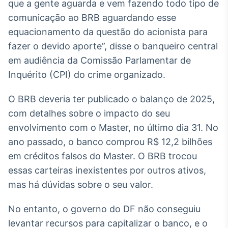
Broadcast
que a gente aguarda e vem fazendo todo tipo de
White Label
comunicação ao BRB aguardando esse
Plataforma para
equacionamento da questão do acionista para
conteúdos
fazer o devido aporte”, disse o banqueiro central
personalizados
Soluções de Dados
em audiência da Comissão Parlamentar de
e Conteúdos
Inquérito (CPI) do crime organizado.
Broadcast
OTC
O BRB deveria ter publicado o balanço de 2025,
Plataforma para
com detalhes sobre o impacto do seu
negociação de
ativos
envolvimento com o Master, no último dia 31. No
ano passado, o banco comprou R$ 12,2 bilhões
em créditos falsos do Master. O BRB trocou
Broadcast
essas carteiras inexistentes por outros ativos,
Datafeed
mas há dúvidas sobre o seu valor.
APIs para
integração de
conteúdos e
No entanto, o governo do DF não conseguiu
dados
levantar recursos para capitalizar o banco, e o