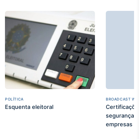
Tokenização
de ativos
Em breve
Crédito
Em breve
POLÍTICA
BROADCAST WE
Esquenta eleitoral
Certificaçõ
segurança e
empresas