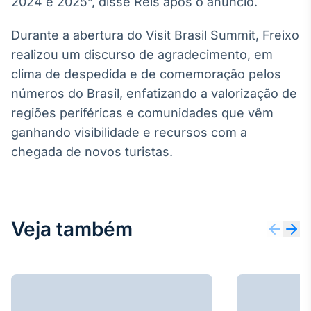
2024 e 2025”, disse Reis após o anúncio.
Broadcast
Curadoria
Durante a abertura do Visit Brasil Summit, Freixo
Curadoria de
realizou um discurso de agradecimento, em
conteúdos
noticiosos
clima de despedida e de comemoração pelos
Soluções de
números do Brasil, enfatizando a valorização de
Tecnologia
regiões periféricas e comunidades que vêm
Broadcast
ganhando visibilidade e recursos com a
Radar
chegada de novos turistas.
Monitoramento
inteligente de
notícias e
conteúdos
Veja também
Broadcast
Fundos
A melhor
plataforma para
analisar fundos
de investimento
no Brasil