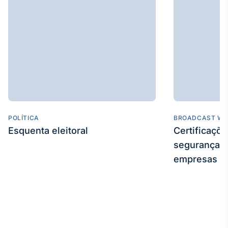
IA
Em breve
BroadFast
Em breve
POLÍTICA
BROADCAST WE
Esquenta eleitoral
Certificaçõ
segurança e
empresas
Gestão de
Investimentos
Em breve