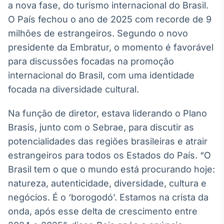
a nova fase, do turismo internacional do Brasil.
Broadcast
O País fechou o ano de 2025 com recorde de 9
Ticker
Cotações e
milhões de estrangeiros. Segundo o novo
headlines de
presidente da Embratur, o momento é favorável
notícias
para discussões focadas na promoção
internacional do Brasil, com uma identidade
Broadcast
focada na diversidade cultural.
Widgets
Componentes
Na função de diretor, estava liderando o Plano
para conteúdos e
funcionalidades
Brasis, junto com o Sebrae, para discutir as
potencialidades das regiões brasileiras e atrair
estrangeiros para todos os Estados do País. “O
Broadcast
Brasil tem o que o mundo está procurando hoje:
Wallboard
Conteúdos e
natureza, autenticidade, diversidade, cultura e
dados para
negócios. É o ‘borogodó’. Estamos na crista da
displays e telas
onda, após esse delta de crescimento entre