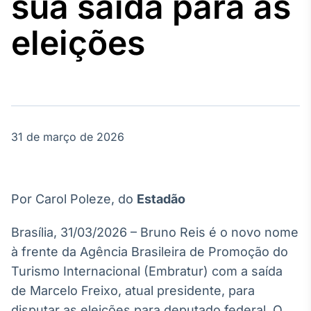
sua saída para as
Broadcast
Agro
eleições
Tudo sobre o
agronegócio
Broadcast
Político
31 de março de 2026
Os bastidores da
política em
tempo real
Por Carol Poleze, do
Estadão
Broadcast
Energia
Brasília, 31/03/2026 – Bruno Reis é o novo nome
O setor de
à frente da Agência Brasileira de Promoção do
energia elétrica
no Brasil
Turismo Internacional (Embratur) com a saída
de Marcelo Freixo, atual presidente, para
disputar as eleições para deputado federal. O