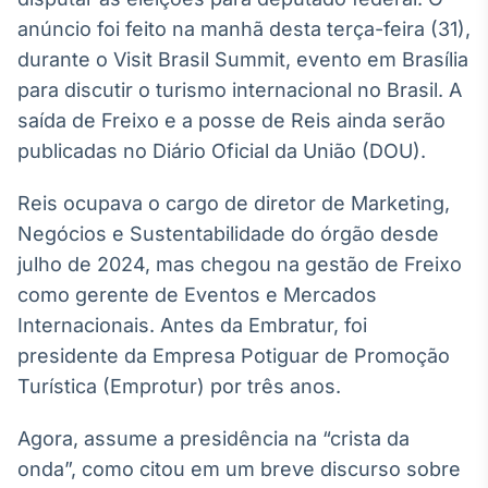
Broadcast
anúncio foi feito na manhã desta terça-feira (31),
White Label
durante o Visit Brasil Summit, evento em Brasília
Plataforma para
conteúdos
para discutir o turismo internacional no Brasil. A
personalizados
Soluções de Dados
saída de Freixo e a posse de Reis ainda serão
e Conteúdos
publicadas no Diário Oficial da União (DOU).
Broadcast
Reis ocupava o cargo de diretor de Marketing,
OTC
Plataforma para
Negócios e Sustentabilidade do órgão desde
negociação de
julho de 2024, mas chegou na gestão de Freixo
ativos
como gerente de Eventos e Mercados
Internacionais. Antes da Embratur, foi
Broadcast
presidente da Empresa Potiguar de Promoção
Datafeed
Turística (Emprotur) por três anos.
APIs para
integração de
conteúdos e
Agora, assume a presidência na “crista da
dados
onda”, como citou em um breve discurso sobre