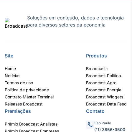
Tokenização
de ativos
Soluções em conteúdo, dados e tecnologia
Em breve
para diversos setores da economia
Crédito
Site
Produtos
Em breve
Home
Broadcast+
Notícias
Broadcast Político
Termos de uso
Broadcast Agro
Política de privacidade
Broadcast Energia
Contrato Máster Terminal
Broadcast Widgets
Releases Broadcast
Broadcast Data Feed
Premiações
Contato
São Paulo
Prêmio Broadcast Analistas
(11) 3856-3500
Prêmio Broadcast Empresas