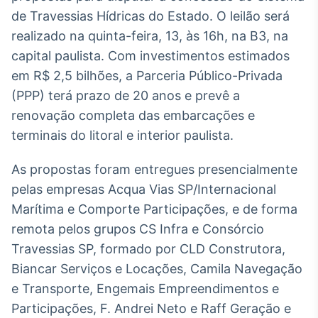
Broadcast
de Travessias Hídricas do Estado. O leilão será
White Label
realizado na quinta-feira, 13, às 16h, na B3, na
Plataforma para
conteúdos
capital paulista. Com investimentos estimados
personalizados
Soluções de Dados
em R$ 2,5 bilhões, a Parceria Público-Privada
e Conteúdos
(PPP) terá prazo de 20 anos e prevê a
renovação completa das embarcações e
Broadcast
OTC
terminais do litoral e interior paulista.
Plataforma para
negociação de
As propostas foram entregues presencialmente
ativos
pelas empresas Acqua Vias SP/Internacional
Marítima e Comporte Participações, e de forma
Broadcast
remota pelos grupos CS Infra e Consórcio
Datafeed
Travessias SP, formado por CLD Construtora,
APIs para
Biancar Serviços e Locações, Camila Navegação
integração de
conteúdos e
e Transporte, Engemais Empreendimentos e
dados
Participações, F. Andrei Neto e Raff Geração e