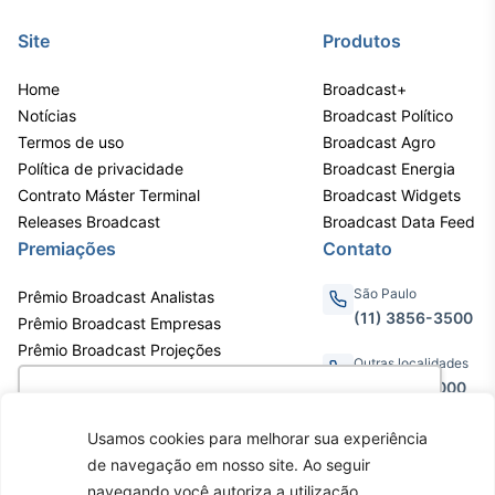
Site
Produtos
Home
Broadcast+
Notícias
Broadcast Político
Termos de uso
Broadcast Agro
Política de privacidade
Broadcast Energia
Contrato Máster Terminal
Broadcast Widgets
Releases Broadcast
Broadcast Data Feed
Premiações
Contato
São Paulo
Prêmio Broadcast Analistas
(11) 3856-3500
Prêmio Broadcast Empresas
Prêmio Broadcast Projeções
Outras localidades
0800.011.3000
Utilizamos cookies para oferecer melhor
experiência, melhorar o desempenho, analisar
Usamos cookies para melhorar sua experiência
como você interage em nosso site e
de navegação em nosso site. Ao seguir
personalizar conteúdo. Ao utilizar este site, você
Av. Eng. Caetano Álvares, 55 - 3º e
navegando você autoriza a utilização