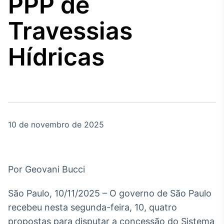
PPP de
Broadcast
Agro
Travessias
Tudo sobre o
agronegócio
Hídricas
Broadcast
Político
Os bastidores da
política em tempo
real
10 de novembro de 2025
Broadcast
Energia
Por Geovani Bucci
O setor de
energia elétrica
São Paulo, 10/11/2025 – O governo de São Paulo
no Brasil
recebeu nesta segunda-feira, 10, quatro
propostas para disputar a concessão do Sistema