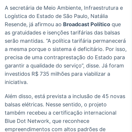
Broadcast
A secretária de Meio Ambiente, Infraestrutura e
Curadoria
Logística do Estado de São Paulo, Natália
Curadoria de
Resende, já afirmou ao
Broadcast Político
que
conteúdos
noticiosos
Soluções de
as gratuidades e isenções tarifárias das balsas
Tecnologia
serão mantidas. “A política tarifária permanecerá
a mesma porque o sistema é deficitário. Por isso,
Broadcast
precisa de uma contraprestação do Estado para
Radar
garantir a qualidade do serviço”, disse. Já foram
Monitoramento
inteligente de
investidos R$ 735 milhões para viabilizar a
notícias e
iniciativa.
conteúdos
Broadcast
Além disso, está prevista a inclusão de 45 novas
Fundos
balsas elétricas. Nesse sentido, o projeto
A melhor
também recebeu a certificação internacional
plataforma para
Blue Dot Network, que reconhece
analisar fundos
de investimento
empreendimentos com altos padrões de
no Brasil