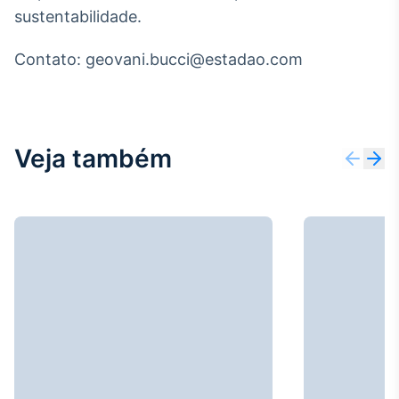
sustentabilidade.
IA
Em breve
Contato: geovani.bucci@estadao.com
Veja também
BroadFast
Em breve
Gestão de
Investimentos
Em breve