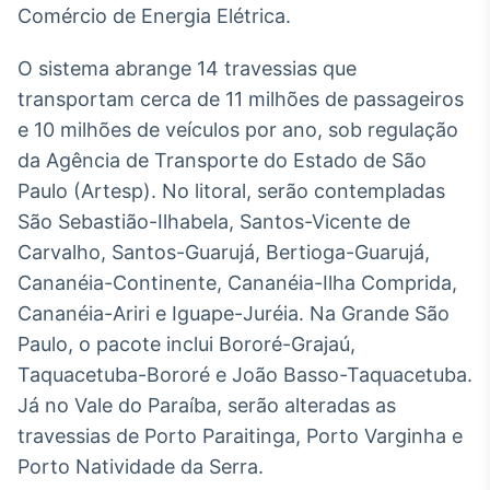
Comércio de Energia Elétrica.
Broadcast
Ticker
O sistema abrange 14 travessias que
Cotações e
headlines de
transportam cerca de 11 milhões de passageiros
notícias
e 10 milhões de veículos por ano, sob regulação
da Agência de Transporte do Estado de São
Broadcast
Paulo (Artesp). No litoral, serão contempladas
Widgets
São Sebastião-Ilhabela, Santos-Vicente de
Componentes
Carvalho, Santos-Guarujá, Bertioga-Guarujá,
para conteúdos e
funcionalidades
Cananéia-Continente, Cananéia-Ilha Comprida,
Cananéia-Ariri e Iguape-Juréia. Na Grande São
Paulo, o pacote inclui Bororé-Grajaú,
Broadcast
Wallboard
Taquacetuba-Bororé e João Basso-Taquacetuba.
Conteúdos e
Já no Vale do Paraíba, serão alteradas as
dados para
travessias de Porto Paraitinga, Porto Varginha e
displays e telas
Porto Natividade da Serra.