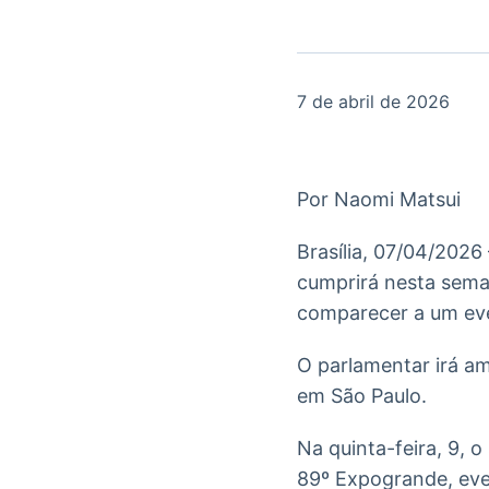
OTC
Datafeed
Plataforma para
APIs para
negociação de
integração de
ativos
conteúdos e
Soluções de
dados
7 de abril de 2026
Tecnologia
Broadcast
Broadcast
Radar
Fundos
Por Naomi Matsui
Monitoramento
A melhor
inteligente de
plataforma para
notícias e
Brasília, 07/04/2026
analisar fundos
conteúdos
de investimento
cumprirá nesta sema
no Brasil
comparecer a um eve
O parlamentar irá am
em São Paulo.
Na quinta-feira, 9,
89º Expogrande, eve