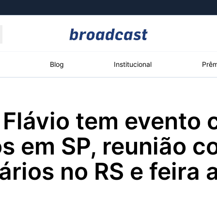
Moedas
Commodities
Blog
Institucional
Prêm
 Flávio tem evento
roadcast
Content
ções
Broadcast
Broadcast
Broadcast
os em SP, reunião 
Político
Energia
White Label
Os bastidores da
O setor de
Plataforma para
rios no RS e feira 
política em tempo
energia elétrica
conteúdos
real
no Brasil
personalizados
Broadcast
Broadcast
Broadcast
Broadcast