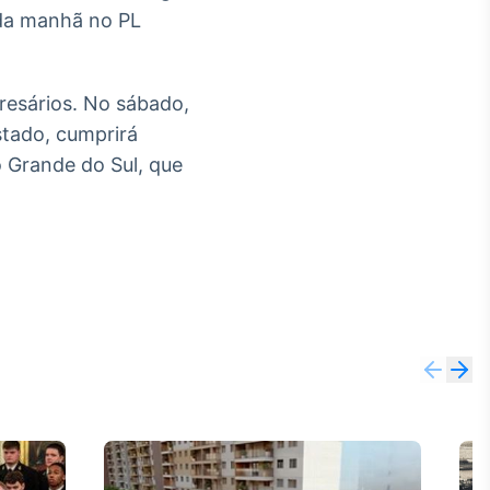
é da manhã no PL
presários. No sábado,
stado, cumprirá
 Grande do Sul, que