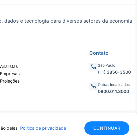
, dados e tecnologia para diversos setores da economia
Contato
São Paulo
Analistas
(11) 3856-3500
 Empresas
 Projeções
Outras localidades
0800.011.3000
ão deles.
Política de privacidade
CONTINUAR
CNPJ: 62.652.961/0001-38
do.