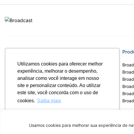
Site
Prod
Utilizamos cookies para oferecer melhor
Home
Broad
experiência, melhorar o desempenho,
Notícias
Broadc
analisar como você interage em nosso
Termos de uso
Broad
site e personalizar conteúdo. Ao utilizar
Política de privacidade
Broad
este site, você concorda com o uso de
Contrato Máster Terminal
Broad
Releases Broadcast
Broad
cookies.
Saiba mais
Ok, entendi!
Usamos cookies para melhorar sua experiência de nav
Av. Eng. Caetano Á