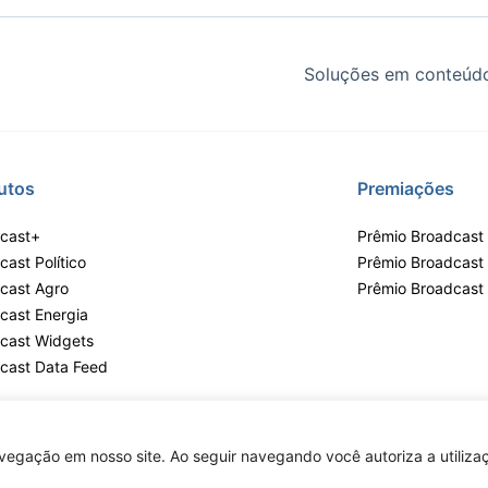
Soluções em conteúdo
utos
Premiações
cast+
Prêmio Broadcast 
ast Político
Prêmio Broadcast
cast Agro
Prêmio Broadcast
cast Energia
cast Widgets
cast Data Feed
egação em nosso site. Ao seguir navegando você autoriza a utilizaç
lvares, 55 - 3º e 6º andar, Bairro do Limão, São Paulo / SP, CEP 02598-900 - 
Copyright © 2026 - Todos os direitos reservados ao Broadcast | Agência Esta