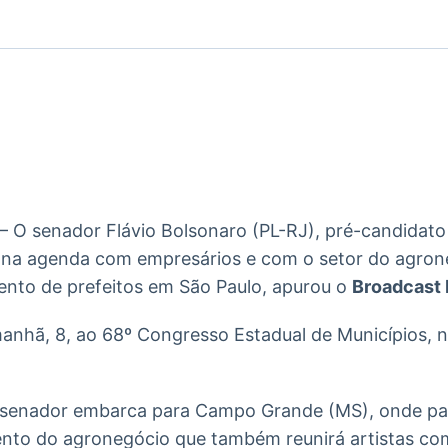
Ticker
Widgets
Wallboard
Curadoria
Cotações e
Componentes
Conteúdos e
Curadoria de
headlines de
para conteúdos e
dados para
conteúdos
notícias
funcionalidades
displays e telas
noticiosos
IA
BroadFast
Gestão de
Tokenização
Investimentos
de ativos
Em breve
Em breve
Em breve
Em breve
 – O senador Flávio Bolsonaro (PL-RJ), pré-candidato
na agenda com empresários e com o setor do agron
nto de prefeitos em São Paulo, apurou o
Broadcast 
anhã, 8, ao 68º Congresso Estadual de Municípios, n
 o senador embarca para Campo Grande (MS), onde par
nto do agronegócio que também reunirá artistas co