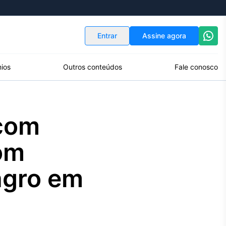
Indicadores
Conversor de Moedas
Entrar
Assine agora
ios
Outros conteúdos
Fale conosco
 com
com
agro em