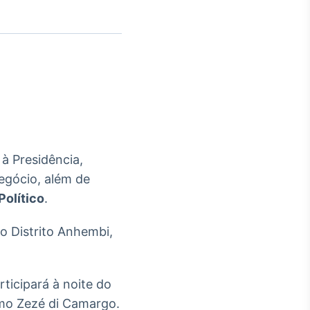
Crédito
Em breve
 à Presidência,
egócio, além de
Político
.
o Distrito Anhembi,
ticipará à noite do
mo Zezé di Camargo.