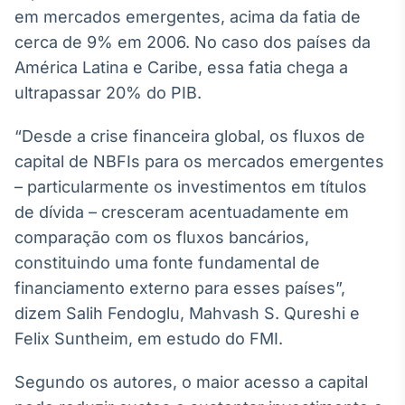
Broadcast
em mercados emergentes, acima da fatia de
Ticker
cerca de 9% em 2006. No caso dos países da
Cotações e
América Latina e Caribe, essa fatia chega a
headlines de
notícias
ultrapassar 20% do PIB.
“Desde a crise financeira global, os fluxos de
Broadcast
capital de NBFIs para os mercados emergentes
Widgets
– particularmente os investimentos em títulos
Componentes
para conteúdos e
de dívida – cresceram acentuadamente em
funcionalidades
comparação com os fluxos bancários,
constituindo uma fonte fundamental de
Broadcast
financiamento externo para esses países”,
Wallboard
dizem Salih Fendoglu, Mahvash S. Qureshi e
Conteúdos e
Felix Suntheim, em estudo do FMI.
dados para
displays e telas
Segundo os autores, o maior acesso a capital