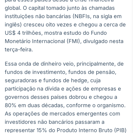
Broadcast
global. O capital tomado junto às chamadas
White Label
instituições não bancárias (NBFIs, na sigla em
Plataforma para
conteúdos
inglês) cresceu oito vezes e chegou a cerca de
personalizados
Soluções de Dados
US$ 4 trilhões, mostra estudo do Fundo
e Conteúdos
Monetário Internacional (FMI), divulgado nesta
Broadcast
terça-feira.
OTC
Plataforma para
Essa onda de dinheiro veio, principalmente, de
negociação de
fundos de investimento, fundos de pensão,
ativos
seguradoras e fundos de hedge, cuja
participação na dívida e ações de empresas e
Broadcast
governos desses países dobrou e chegou a
Datafeed
80% em duas décadas, conforme o organismo.
APIs para
integração de
As operações de mercados emergentes com
conteúdos e
investidores não bancários passaram a
dados
representar 15% do Produto Interno Bruto (PIB)