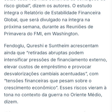
risco global”, dizem os autores. O estudo
IA
integra o Relatório de Estabilidade Financeira
Em breve
Global, que será divulgado na íntegra na
próxima semana, durante as Reuniões de
Primavera do FMI, em Washington.
BroadFast
Fendoglu, Qureshi e Suntheim acrescentam
Em breve
ainda que “retiradas abruptas podem
intensificar pressões de financiamento externo,
elevar custos de empréstimo e provocar
desvalorizações cambiais acentuadas”, com
“tensões financeiras que pesam sobre o
Gestão de
crescimento econômico”. Esses riscos vieram à
Investimentos
Em breve
tona no contexto da guerra no Oriente Médio,
dizem.