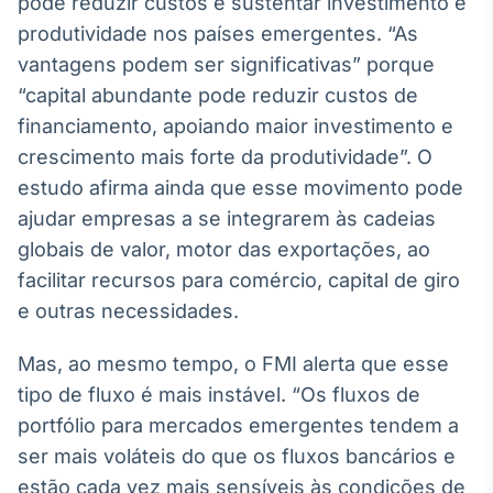
pode reduzir custos e sustentar investimento e
Broadcast
produtividade nos países emergentes. “As
Curadoria
vantagens podem ser significativas” porque
Curadoria de
conteúdos
“capital abundante pode reduzir custos de
noticiosos
Soluções de
financiamento, apoiando maior investimento e
Tecnologia
crescimento mais forte da produtividade”. O
estudo afirma ainda que esse movimento pode
Broadcast
ajudar empresas a se integrarem às cadeias
Radar
Monitoramento
globais de valor, motor das exportações, ao
inteligente de
facilitar recursos para comércio, capital de giro
notícias e
conteúdos
e outras necessidades.
Broadcast
Mas, ao mesmo tempo, o FMI alerta que esse
Fundos
tipo de fluxo é mais instável. “Os fluxos de
A melhor
portfólio para mercados emergentes tendem a
plataforma para
analisar fundos
ser mais voláteis do que os fluxos bancários e
de investimento
estão cada vez mais sensíveis às condições de
no Brasil