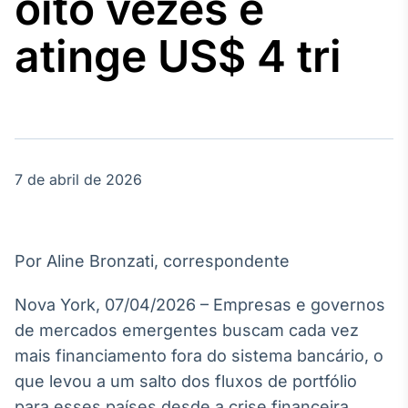
oito vezes e
Broadcast
Agro
atinge US$ 4 tri
Tudo sobre o
agronegócio
Broadcast
Político
7 de abril de 2026
Os bastidores da
política em
tempo real
Por Aline Bronzati, correspondente
Broadcast
Energia
Nova York, 07/04/2026 – Empresas e governos
O setor de
de mercados emergentes buscam cada vez
energia elétrica
no Brasil
mais financiamento fora do sistema bancário, o
que levou a um salto dos fluxos de portfólio
para esses países desde a crise financeira