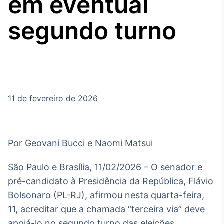
em eventual
Broadcast
Agro
segundo turno
Tudo sobre o
agronegócio
Broadcast
Político
11 de fevereiro de 2026
Os bastidores da
política em tempo
real
Por Geovani Bucci e Naomi Matsui
Broadcast
Energia
São Paulo e Brasília, 11/02/2026 – O senador e
O setor de
pré-candidato à Presidência da República, Flávio
energia elétrica
no Brasil
Bolsonaro (PL-RJ), afirmou nesta quarta-feira,
11, acreditar que a chamada “terceira via” deve
apoiá-lo no segundo turno das eleições