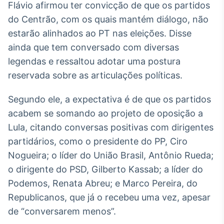
Flávio afirmou ter convicção de que os partidos
Broadcast
do Centrão, com os quais mantém diálogo, não
Ticker
Cotações e
estarão alinhados ao PT nas eleições. Disse
headlines de
ainda que tem conversado com diversas
notícias
legendas e ressaltou adotar uma postura
reservada sobre as articulações políticas.
Broadcast
Widgets
Segundo ele, a expectativa é de que os partidos
Componentes
acabem se somando ao projeto de oposição a
para conteúdos e
funcionalidades
Lula, citando conversas positivas com dirigentes
partidários, como o presidente do PP, Ciro
Nogueira; o líder do União Brasil, Antônio Rueda;
Broadcast
o dirigente do PSD, Gilberto Kassab; a líder do
Wallboard
Conteúdos e
Podemos, Renata Abreu; e Marco Pereira, do
dados para
Republicanos, que já o recebeu uma vez, apesar
displays e telas
de “conversarem menos”.