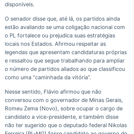
disponíveis.
IA
Em breve
O senador disse que, até lá, os partidos ainda
estão avaliando se uma coligação nacional com
o PL fortalece ou prejudica suas estratégias
locais nos Estados. Afirmou respeitar as
legendas que apresentam candidaturas próprias
BroadFast
e ressaltou que segue trabalhando para ampliar
Em breve
o número de partidos aliados ao que classificou
como uma “caminhada da vitória”.
Nesse sentido, Flávio afirmou que não
Gestão de
conversou com o governador de Minas Gerais,
Investimentos
Romeu Zema (Novo), sobre ocupar o cargo de
Em breve
candidato a vice-presidente, e também disse
não ter sugerido que o deputado federal Nikolas
Ferreira (PL-MG) fosse candidato ao governo do