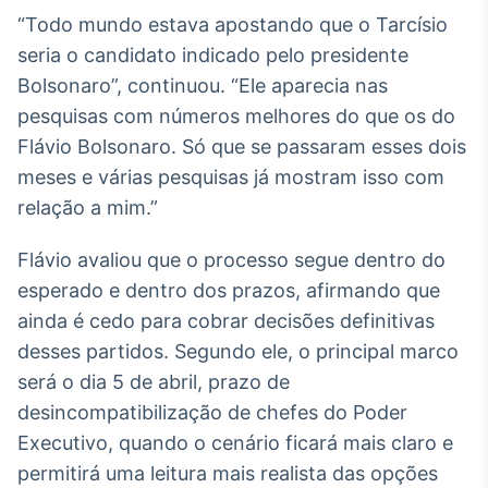
Broadcast
“Todo mundo estava apostando que o Tarcísio
Curadoria
seria o candidato indicado pelo presidente
Curadoria de
Bolsonaro”, continuou. “Ele aparecia nas
conteúdos
noticiosos
pesquisas com números melhores do que os do
Soluções de
Flávio Bolsonaro. Só que se passaram esses dois
Tecnologia
meses e várias pesquisas já mostram isso com
Broadcast
relação a mim.”
Radar
Monitoramento
Flávio avaliou que o processo segue dentro do
inteligente de
notícias e
esperado e dentro dos prazos, afirmando que
conteúdos
ainda é cedo para cobrar decisões definitivas
desses partidos. Segundo ele, o principal marco
Broadcast
Fundos
será o dia 5 de abril, prazo de
A melhor
desincompatibilização de chefes do Poder
plataforma para
Executivo, quando o cenário ficará mais claro e
analisar fundos
de investimento
permitirá uma leitura mais realista das opções
no Brasil