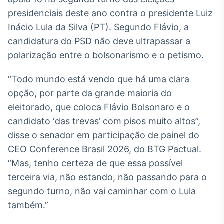
Broadcast
presidenciais deste ano contra o presidente Luiz
White Label
Inácio Lula da Silva (PT). Segundo Flávio, a
Plataforma para
conteúdos
candidatura do PSD não deve ultrapassar a
personalizados
Soluções de Dados
polarização entre o bolsonarismo e o petismo.
e Conteúdos
“Todo mundo está vendo que há uma clara
Broadcast
opção, por parte da grande maioria do
OTC
Plataforma para
eleitorado, que coloca Flávio Bolsonaro e o
negociação de
candidato ‘das trevas’ com pisos muito altos”,
ativos
disse o senador em participação de painel do
CEO Conference Brasil 2026, do BTG Pactual.
Broadcast
“Mas, tenho certeza de que essa possível
Datafeed
terceira via, não estando, não passando para o
APIs para
integração de
segundo turno, não vai caminhar com o Lula
conteúdos e
também.”
dados