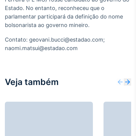
Estado. No entanto, reconheceu que o
Tokenização
de ativos
parlamentar participará da definição do nome
Em breve
bolsonarista ao governo mineiro.
Contato: geovani.bucci@estadao.com;
naomi.matsui@estadao.com
Crédito
Em breve
Veja também