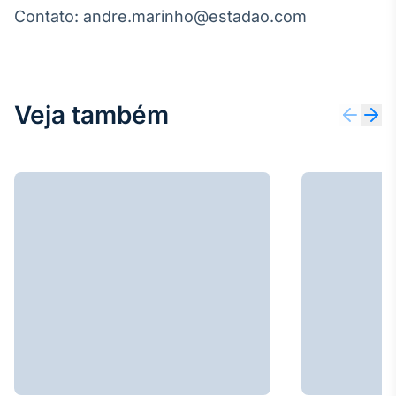
Contato: andre.marinho@estadao.com
Tokenização
de ativos
Em breve
Veja também
Crédito
Em breve