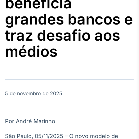
beneficia
Broadcast
Agro
grandes bancos e
Tudo sobre o
agronegócio
traz desafio aos
médios
Broadcast
Político
Os bastidores da
política em
tempo real
5 de novembro de 2025
Broadcast
Energia
O setor de
energia elétrica
no Brasil
Por André Marinho
São Paulo, 05/11/2025 – O novo modelo de