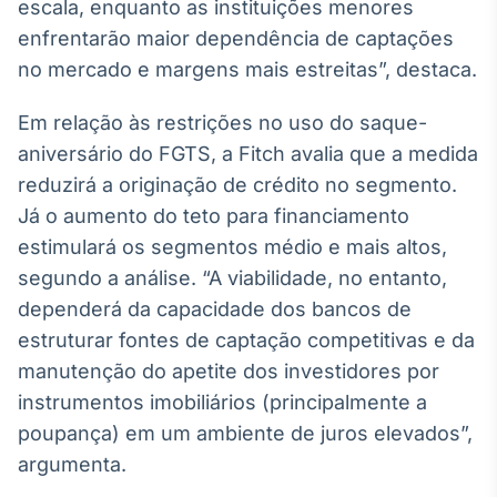
escala, enquanto as instituições menores
IA
enfrentarão maior dependência de captações
Em breve
no mercado e margens mais estreitas”, destaca.
Em relação às restrições no uso do saque-
aniversário do FGTS, a Fitch avalia que a medida
reduzirá a originação de crédito no segmento.
BroadFast
Já o aumento do teto para financiamento
Em breve
estimulará os segmentos médio e mais altos,
segundo a análise. “A viabilidade, no entanto,
dependerá da capacidade dos bancos de
estruturar fontes de captação competitivas e da
Gestão de
manutenção do apetite dos investidores por
Investimentos
instrumentos imobiliários (principalmente a
Em breve
poupança) em um ambiente de juros elevados”,
argumenta.