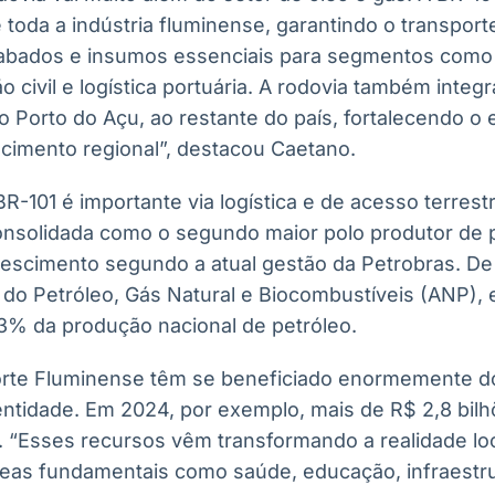
 toda a indústria fluminense, garantindo o transport
abados e insumos essenciais para segmentos como s
o civil e logística portuária. A rodovia também integ
 Porto do Açu, ao restante do país, fortalecendo o
cimento regional”, destacou Caetano.
BR-101 é importante via logística e de acesso terrest
nsolidada como o segundo maior polo produtor de p
escimento segundo a atual gestão da Petrobras. D
do Petróleo, Gás Natural e Biocombustíveis (ANP), e
3% da produção nacional de petróleo.
rte Fluminense têm se beneficiado enormemente do
 entidade. Em 2024, por exemplo, mais de R$ 2,8 bil
o. “Esses recursos vêm transformando a realidade loc
eas fundamentais como saúde, educação, infraestr