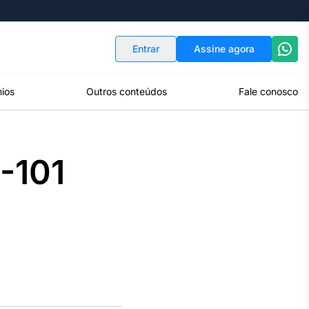
Indicadores
Conversor de Moedas
Entrar
Assine agora
ios
Outros conteúdos
Fale conosco
R-101