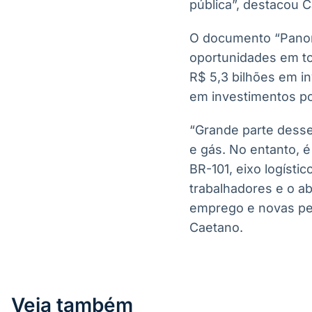
pública”, destacou 
O documento “Panora
oportunidades em to
R$ 5,3 bilhões em i
em investimentos po
“Grande parte desse
e gás. No entanto, é
BR-101, eixo logíst
trabalhadores e o a
emprego e novas per
Caetano.
Veja também