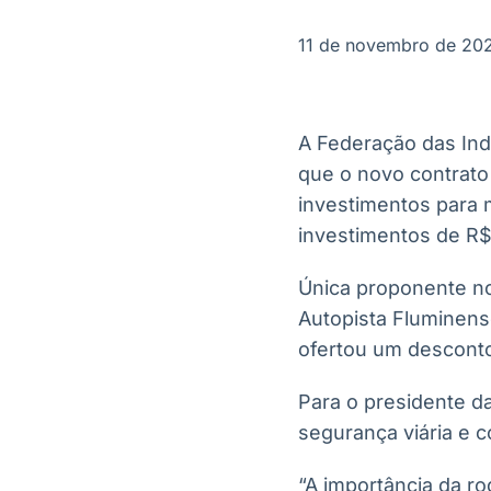
OTC
Datafeed
Plataforma para
APIs para
11 de novembro de 20
negociação de
integração de
ativos
conteúdos e
Soluções de
dados
Tecnologia
A Federação das Indú
Broadcast
Broadcast
que o novo contrato 
Radar
Fundos
investimentos para m
Monitoramento
A melhor
inteligente de
plataforma para
investimentos de R$
notícias e
analisar fundos
conteúdos
de investimento
Única proponente no
no Brasil
Autopista Fluminens
ofertou um desconto 
Para o presidente da
segurança viária e c
“A importância da ro