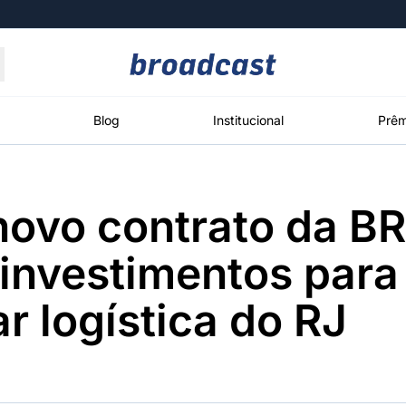
Moedas
Commodities
Blog
Institucional
Prêm
 novo contrato da B
roadcast
Content
ções
Broadcast
Broadcast
Broadcast
investimentos para
Político
Energia
White Label
Os bastidores da
O setor de
Plataforma para
r logística do RJ
política em
energia elétrica
conteúdos
tempo real
no Brasil
personalizados
Broadcast
Broadcast
Broadcast
Broadcast