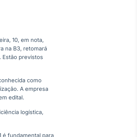
ira, 10, em nota,
Crédito
ira na B3, retomará
Em breve
. Estão previstos
, conhecida como
mização. A empresa
m edital.
iência logística,
01 é fundamental para