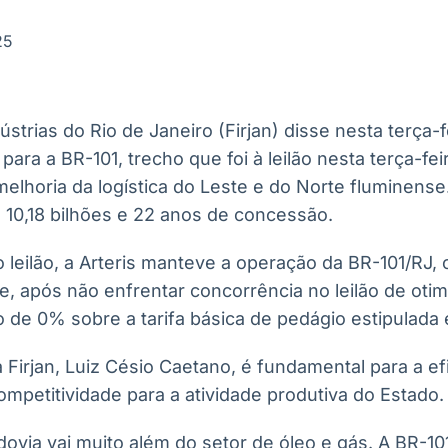
Ticker
Widgets
Wallboard
Curadoria
Cotações e
Componentes
Conteúdos e
Curadoria de
25
headlines de
para conteúdos e
dados para
conteúdos
notícias
funcionalidades
displays e telas
noticiosos
strias do Rio de Janeiro (Firjan) disse nesta terça-fe
IA
BroadFast
Gestão de
Tokenização
para a BR-101, trecho que foi à leilão nesta terça-fe
Investimentos
de ativos
Em breve
Em breve
elhoria da logística do Leste e do Norte fluminense
Em breve
Em breve
 10,18 bilhões e 22 anos de concessão.
 leilão, a Arteris manteve a operação da BR-101/RJ
e, após não enfrentar concorrência no leilão de oti
de 0% sobre a tarifa básica de pedágio estipulada e
 Firjan, Luiz Césio Caetano, é fundamental para a efic
ompetitividade para a atividade produtiva do Estado.
dovia vai muito além do setor de óleo e gás. A BR-1