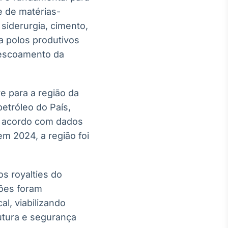
e de matérias-
iderurgia, cimento,
ra polos produtivos
 escoamento da
re para a região da
etróleo do País,
e acordo com dados
m 2024, a região foi
s royalties do
hões foram
al, viabilizando
utura e segurança