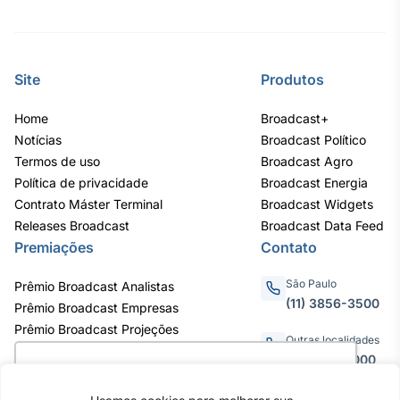
IA
Em breve
Site
Produtos
Home
Broadcast+
Notícias
Broadcast Político
BroadFast
Termos de uso
Broadcast Agro
Em breve
Política de privacidade
Broadcast Energia
Contrato Máster Terminal
Broadcast Widgets
Releases Broadcast
Broadcast Data Feed
Premiações
Contato
São Paulo
Prêmio Broadcast Analistas
Gestão de
(11) 3856-3500
Prêmio Broadcast Empresas
Investimentos
Prêmio Broadcast Projeções
Em breve
Outras localidades
0800.011.3000
Utilizamos cookies para oferecer melhor
experiência, melhorar o desempenho, analisar