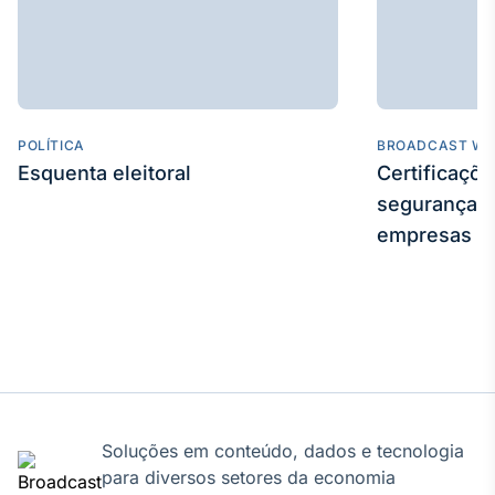
Broadcast
Curadoria
Curadoria de
conteúdos
noticiosos
Soluções de
POLÍTICA
BROADCAST WE
Tecnologia
Esquenta eleitoral
Certificaçõ
Broadcast
segurança e
Radar
empresas
Monitoramento
inteligente de
notícias e
conteúdos
Broadcast
Fundos
A melhor
plataforma para
Soluções em conteúdo, dados e tecnologia
analisar fundos
de investimento
para diversos setores da economia
no Brasil