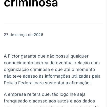
criminosa
Broadcast
Agro
Tudo sobre o
agronegócio
27 de março de 2026
Broadcast
Político
Os bastidores da
política em
A Fictor garante que não possui qualquer
tempo real
conhecimento acerca de eventual relação com
organização criminosa e que até o momento
Broadcast
não teve acesso às informações utilizadas pela
Energia
Polícia Federal para sustentar a afirmação.
O setor de
energia elétrica
no Brasil
A empresa reitera que, tão logo lhe seja
franqueado o acesso aos autos e aos dados