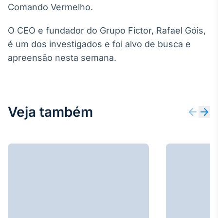
Comando Vermelho.
Broadcast
Ticker
O CEO e fundador do Grupo Fictor, Rafael Góis,
Cotações e
headlines de
é um dos investigados e foi alvo de busca e
notícias
apreensão nesta semana.
Broadcast
Widgets
Componentes
Veja também
para conteúdos e
funcionalidades
Broadcast
Wallboard
Conteúdos e
dados para
displays e telas