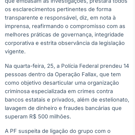
que embasam as investigações, prestará todos
Broadcast
White Label
os esclarecimentos pertinentes de forma
Plataforma para
transparente e responsável, diz, em nota à
conteúdos
imprensa, reafirmando o compromisso com as
personalizados
Soluções de Dados
melhores práticas de governança, integridade
e Conteúdos
corporativa e estrita observância da legislação
Broadcast
vigente.
OTC
Plataforma para
Na quarta-feira, 25, a Polícia Federal prendeu 14
negociação de
pessoas dentro da Operação Fallax, que tem
ativos
como objetivo desarticular uma organização
criminosa especializada em crimes contra
Broadcast
bancos estatais e privados, além de estelionato,
Datafeed
lavagem de dinheiro e fraudes bancárias que
APIs para
integração de
superam R$ 500 milhões.
conteúdos e
dados
A PF suspeita de ligação do grupo com o