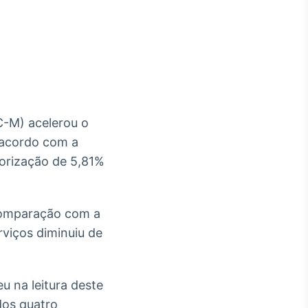
Crédito
Em breve
C-M) acelerou o
 acordo com a
lorização de 5,81%
comparação com a
rviços diminuiu de
u na leitura deste
dos quatro