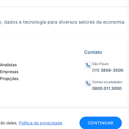
, dados e tecnologia para diversos setores da economia
Contato
São Paulo
Analistas
(11) 3856-3500
 Empresas
 Projeções
Outras localidades
0800.011.3000
ão deles.
Política de privacidade
CONTINUAR
CNPJ: 62.652.961/0001-38