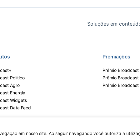
Soluções em conteúdo
utos
Premiações
cast+
Prêmio Broadcast 
ast Político
Prêmio Broadcast
cast Agro
Prêmio Broadcast
cast Energia
cast Widgets
cast Data Feed
egação em nosso site. Ao seguir navegando você autoriza a utilizaç
lvares, 55 - 3º e 6º andar, Bairro do Limão, São Paulo / SP, CEP 02598-900 - 