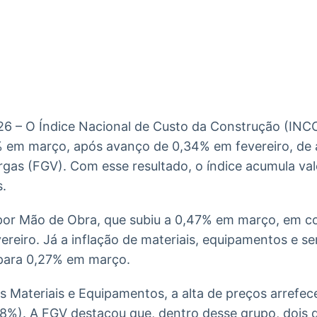
Ticker
Widgets
Wallboard
Curadoria
Cotações e
Componentes
Conteúdos e
Curadoria de
headlines de
para conteúdos e
dados para
conteúdos
notícias
funcionalidades
displays e telas
noticiosos
IA
BroadFast
Gestão de
Tokenização
Investimentos
de ativos
Em breve
Em breve
26 – O Índice Nacional de Custo da Construção (INC
Em breve
Em breve
6% em março, após avanço de 0,34% em fevereiro, de
rgas (FGV). Com esse resultado, o índice acumula va
s.
 por Mão de Obra, que subiu a 0,47% em março, em 
ereiro. Já a inflação de materiais, equipamentos e se
para 0,27% em março.
Materiais e Equipamentos, a alta de preços arrefece
8%). A FGV destacou que, dentro desse grupo, dois 