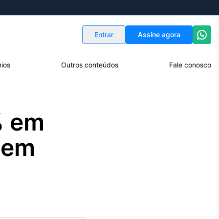
Indicadores
Conversor de Moedas
Entrar
Assine agora
ios
Outros conteúdos
Fale conosco
% em
 em