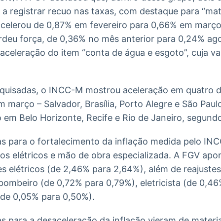
 registrar recuo nas taxas, com destaque para “mat
sacelerou de 0,87% em fevereiro para 0,66% em março
deu força, de 0,36% no mês anterior para 0,24% agor
aceleração do item “conta de água e esgoto”, cuja v
esquisadas, o INCC-M mostrou aceleração em quatro d
março – Salvador, Brasília, Porto Alegre e São Paul
 em Belo Horizonte, Recife e Rio de Janeiro, segund
ias para o fortalecimento da inflação medida pelo I
mos elétricos e mão de obra especializada. A FGV ap
 elétricos (de 2,46% para 2,64%), além de reajustes
ombeiro (de 0,72% para 0,79%), eletricista (de 0,4
(de 0,05% para 0,50%).
as para a desaceleração da inflação vieram de materi