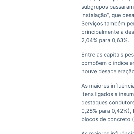
subgrupos passaram a
instalação”, que de
Serviços também per
principalmente a des
2,04% para 0,63%.
Entre as capitais p
compõem o índice em 
houve desaceleração
As maiores influênc
itens ligados a insu
destaques condutores
0,28% para 0,42%), b
blocos de concreto 
As maiores influênci