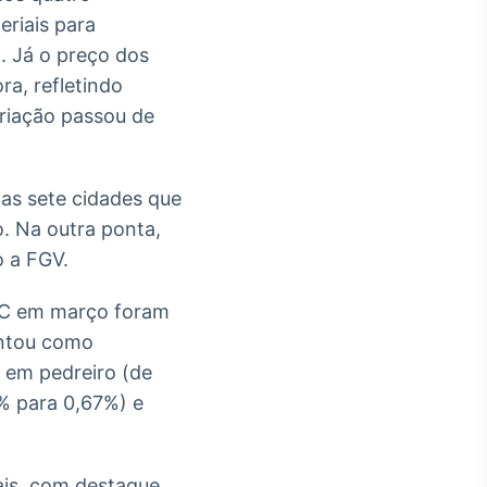
eriais para
. Já o preço dos
a, refletindo
ariação passou de
as sete cidades que
o. Na outra ponta,
o a FGV.
NCC em março foram
ontou como
 em pedreiro (de
6% para 0,67%) e
ais, com destaque