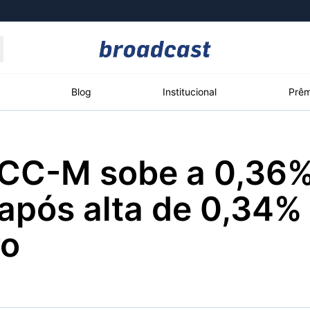
Moedas
Commodities
Blog
Institucional
Prêm
NCC-M sobe a 0,36
roadcast
Content
ções
Broadcast
Broadcast
Broadcast
após alta de 0,34%
Político
Energia
White Label
Os bastidores da
O setor de
Plataforma para
ro
política em tempo
energia elétrica
conteúdos
real
no Brasil
personalizados
Broadcast
Broadcast
Broadcast
Broadcast