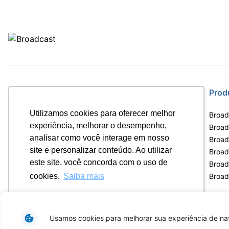
Site
Prod
Utilizamos cookies para oferecer melhor
Home
Broad
experiência, melhorar o desempenho,
Notícias
Broadc
analisar como você interage em nosso
Termos de uso
Broad
site e personalizar conteúdo. Ao utilizar
Política de privacidade
Broad
este site, você concorda com o uso de
Contrato Máster Terminal
Broad
Releases Broadcast
Broad
cookies.
Saiba mais
Ok, entendi!
Usamos cookies para melhorar sua experiência de nav
Av. Eng. Caetano Á