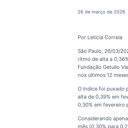
OTC
Datafeed
Plataforma para
APIs para
26 de março de 2026
negociação de
integração de
ativos
conteúdos e
Soluções de
dados
Tecnologia
Por Letícia Correia
Broadcast
Broadcast
Radar
Fundos
São Paulo, 26/03/20
Monitoramento
A melhor
ritmo de alta a 0,3
inteligente de
plataforma para
notícias e
analisar fundos
Fundação Getulio Va
conteúdos
de investimento
nos últimos 12 mese
no Brasil
O índice foi puxado
alta de 0,39% em fev
0,30% em fevereiro 
Considerando apenas 
mês (0,30% para 0,2