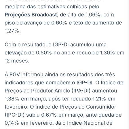
Broadcast
mediana das estimativas colhidas pelo
White Label
Projeções Broadcast
, de alta de 1,06%, com
Plataforma para
conteúdos
piso de avanço de 0,60% e teto de aumento de
personalizados
Soluções de Dados
1,27%.
e Conteúdos
Com o resultado, o IGP-DI acumulou uma
Broadcast
elevação de 0,50% no ano e recuo de 1,30% em
OTC
12 meses.
Plataforma para
negociação de
ativos
A FGV informou ainda os resultados dos três
indicadores que compõem o IGP-DI. O Índice de
Broadcast
Preços ao Produtor Amplo (IPA-DI) aumentou
Datafeed
1,38% em março, após ter recuado 1,21% em
APIs para
fevereiro. O Índice de Preços ao Consumidor
integração de
(IPC-DI) subiu 0,67% em março, ante queda de
conteúdos e
dados
0,14% em fevereiro. Já o Índice Nacional de