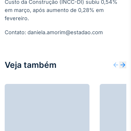
Custo da Construção (INCC-DI) subiu 0,54%
Broadcast
em março, após aumento de 0,28% em
Ticker
fevereiro.
Cotações e
headlines de
notícias
Contato: daniela.amorim@estadao.com
Broadcast
Widgets
Componentes
Veja também
para conteúdos e
funcionalidades
Broadcast
Wallboard
Conteúdos e
dados para
displays e telas