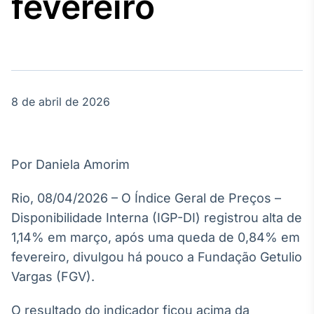
fevereiro
Broadcast
Agro
Tudo sobre o
agronegócio
8 de abril de 2026
Broadcast
Político
Os bastidores da
política em
Por Daniela Amorim
tempo real
Rio, 08/04/2026 – O Índice Geral de Preços –
Broadcast
Disponibilidade Interna (IGP-DI) registrou alta de
Energia
1,14% em março, após uma queda de 0,84% em
O setor de
fevereiro, divulgou há pouco a Fundação Getulio
energia elétrica
no Brasil
Vargas (FGV).
O resultado do indicador ficou acima da