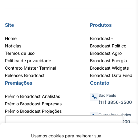
IA
Em breve
Site
Produtos
Home
Broadcast+
Notícias
Broadcast Político
Termos de uso
Broadcast Agro
BroadFast
Política de privacidade
Broadcast Energia
Em breve
Contrato Máster Terminal
Broadcast Widgets
Releases Broadcast
Broadcast Data Feed
Premiações
Contato
São Paulo
Prêmio Broadcast Analistas
Gestão de
(11) 3856-3500
Prêmio Broadcast Empresas
Investimentos
Prêmio Broadcast Projeções
Outras localidades
Em breve
0800.011.3000
Utilizamos cookies para oferecer melhor
experiência, melhorar o desempenho, analisar
Usamos cookies para melhorar sua