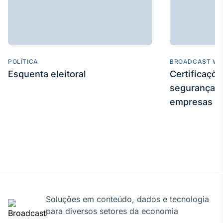
Broadcast
Curadoria
Curadoria de
conteúdos
noticiosos
Soluções de
POLÍTICA
BROADCAST WE
Tecnologia
Esquenta eleitoral
Certificaçõ
Broadcast
segurança e
Radar
empresas
Monitoramento
inteligente de
notícias e
conteúdos
Broadcast
Fundos
A melhor
plataforma para
Soluções em conteúdo, dados e tecnologia
analisar fundos
para diversos setores da economia
de investimento
no Brasil