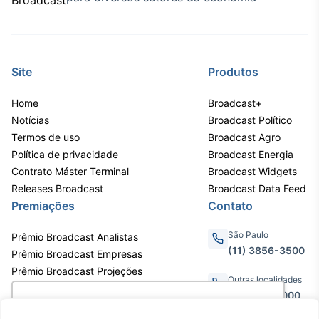
IA
Em breve
Site
Produtos
Home
Broadcast+
Notícias
Broadcast Político
BroadFast
Termos de uso
Broadcast Agro
Em breve
Política de privacidade
Broadcast Energia
Contrato Máster Terminal
Broadcast Widgets
Releases Broadcast
Broadcast Data Feed
Premiações
Contato
Gestão de
São Paulo
Prêmio Broadcast Analistas
Investimentos
(11) 3856-3500
Prêmio Broadcast Empresas
Em breve
Prêmio Broadcast Projeções
Outras localidades
0800.011.3000
Utilizamos cookies para oferecer melhor