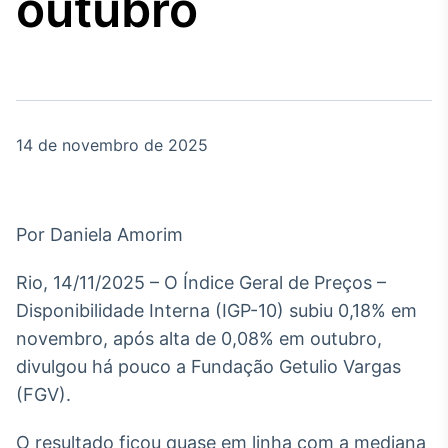
outubro
Broadcast
Agro
Tudo sobre o
agronegócio
14 de novembro de 2025
Broadcast
Político
Os bastidores da
política em tempo
Por Daniela Amorim
real
Rio, 14/11/2025 – O Índice Geral de Preços –
Broadcast
Disponibilidade Interna (IGP-10) subiu 0,18% em
Energia
novembro, após alta de 0,08% em outubro,
O setor de
divulgou há pouco a Fundação Getulio Vargas
energia elétrica
no Brasil
(FGV).
O resultado ficou quase em linha com a mediana