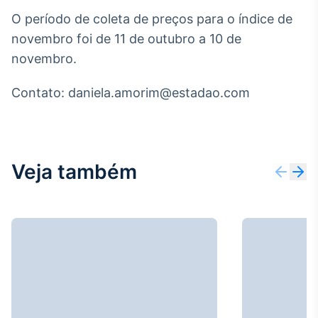
Broadcast
O período de coleta de preços para o índice de
Ticker
novembro foi de 11 de outubro a 10 de
Cotações e
novembro.
headlines de
notícias
Contato: daniela.amorim@estadao.com
Broadcast
Widgets
Componentes
para conteúdos e
Veja também
funcionalidades
Broadcast
Wallboard
Conteúdos e
dados para
displays e telas