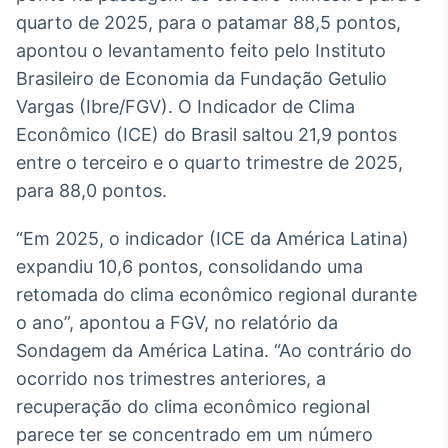
Broadcast
quarto de 2025, para o patamar 88,5 pontos,
White Label
apontou o levantamento feito pelo Instituto
Plataforma para
conteúdos
Brasileiro de Economia da Fundação Getulio
personalizados
Soluções de Dados
Vargas (Ibre/FGV). O Indicador de Clima
e Conteúdos
Econômico (ICE) do Brasil saltou 21,9 pontos
entre o terceiro e o quarto trimestre de 2025,
Broadcast
OTC
para 88,0 pontos.
Plataforma para
negociação de
“Em 2025, o indicador (ICE da América Latina)
ativos
expandiu 10,6 pontos, consolidando uma
retomada do clima econômico regional durante
Broadcast
o ano”, apontou a FGV, no relatório da
Datafeed
Sondagem da América Latina. “Ao contrário do
APIs para
ocorrido nos trimestres anteriores, a
integração de
conteúdos e
recuperação do clima econômico regional
dados
parece ter se concentrado em um número