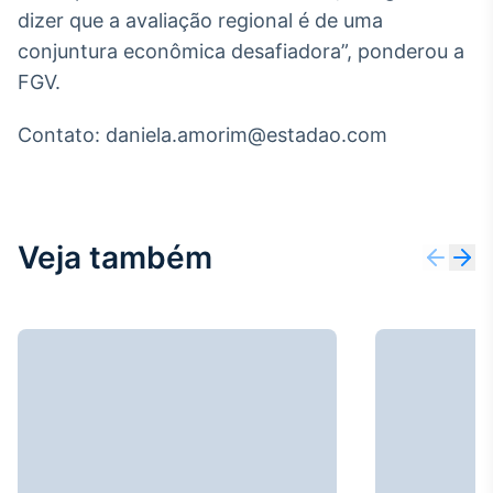
Broadcast
dizer que a avaliação regional é de uma
Curadoria
conjuntura econômica desafiadora”, ponderou a
Curadoria de
FGV.
conteúdos
noticiosos
Soluções de
Contato: daniela.amorim@estadao.com
Tecnologia
Broadcast
Radar
Monitoramento
Veja também
inteligente de
notícias e
conteúdos
Broadcast
Fundos
A melhor
plataforma para
analisar fundos
de investimento
no Brasil