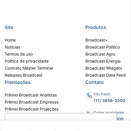
Tokenização
de ativos
Em breve
Site
Produtos
Home
Broadcast+
Notícias
Broadcast Político
Crédito
Termos de uso
Broadcast Agro
Em breve
Política de privacidade
Broadcast Energia
Contrato Máster Terminal
Broadcast Widgets
Releases Broadcast
Broadcast Data Feed
Premiações
Contato
São Paulo
Prêmio Broadcast Analistas
(11) 3856-3500
Prêmio Broadcast Empresas
Prêmio Broadcast Projeções
Outras localidades
0800.011.3000
Utilizamos cookies para oferecer melhor
experiência, melhorar o desempenho, analisar