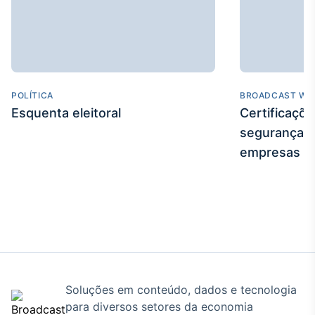
IA
Em breve
POLÍTICA
BROADCAST WE
Esquenta eleitoral
Certificaçõ
BroadFast
segurança e
Em breve
empresas
Gestão de
Investimentos
Em breve
Soluções em conteúdo, dados e tecnologia
para diversos setores da economia