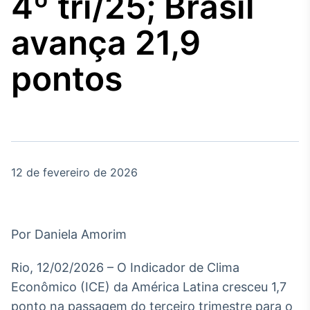
4º tri/25; Brasil
Broadcast
Agro
avança 21,9
Tudo sobre o
agronegócio
pontos
Broadcast
Político
Os bastidores da
política em tempo
real
12 de fevereiro de 2026
Broadcast
Energia
Por Daniela Amorim
O setor de
energia elétrica
Rio, 12/02/2026 – O Indicador de Clima
no Brasil
Econômico (ICE) da América Latina cresceu 1,7
ponto na passagem do terceiro trimestre para o