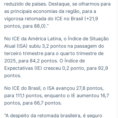
reduzido de países. Destaque, se olharmos para
Broadcast
Ticker
as principais economias da região, para a
Cotações e
vigorosa retomada do ICE no Brasil (+21,9
headlines de
pontos, para 88,0).”
notícias
No ICE da América Latina, o Índice de Situação
Broadcast
Atual (ISA) subiu 3,2 pontos na passagem do
Widgets
terceiro trimestre para o quarto trimestre de
Componentes
2025, para 84,2 pontos. O Índice de
para conteúdos e
funcionalidades
Expectativas (IE) cresceu 0,2 ponto, para 92,9
pontos.
Broadcast
No ICE do Brasil, o ISA avançou 27,8 pontos,
Wallboard
para 111,1 pontos, enquanto o IE aumentou 16,7
Conteúdos e
dados para
pontos, para 66,7 pontos.
displays e telas
“A despeito da retomada brasileira, é seguro