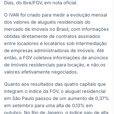
Dias, do Ibre/FGV, em nota oficial.
Broadcast
Ticker
O IVAR foi criado para medir a evolução mensal
Cotações e
headlines de
dos valores de aluguéis residenciais do
notícias
mercado de imóveis no Brasil, com informações
obtidas diretamente de contratos assinados
Broadcast
entre locadores e locatários sob intermediação
Widgets
de empresas administradoras de imóveis. Até
Componentes
então, a FGV coletava informações de anúncios
para conteúdos e
funcionalidades
de imóveis residenciais para locação, e não os
valores efetivamente negociados.
Broadcast
Quanto aos resultados das quatro capitais que
Wallboard
integram o índice da FGV, o aluguel residencial
Conteúdos e
dados para
em São Paulo passou de um aumento de 0,37%
displays e telas
em setembro para uma alta de 0,13% em
outubro. No Rio de Janeiro, o índice saiu de alta