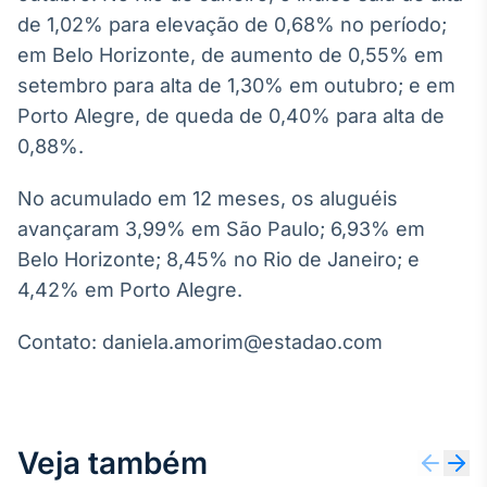
Broadcast
de 1,02% para elevação de 0,68% no período;
Curadoria
em Belo Horizonte, de aumento de 0,55% em
Curadoria de
setembro para alta de 1,30% em outubro; e em
conteúdos
noticiosos
Porto Alegre, de queda de 0,40% para alta de
Soluções de
0,88%.
Tecnologia
Broadcast
No acumulado em 12 meses, os aluguéis
Radar
avançaram 3,99% em São Paulo; 6,93% em
Monitoramento
Belo Horizonte; 8,45% no Rio de Janeiro; e
inteligente de
notícias e
4,42% em Porto Alegre.
conteúdos
Contato: daniela.amorim@estadao.com
Broadcast
Fundos
A melhor
plataforma para
analisar fundos
Veja também
de investimento
no Brasil