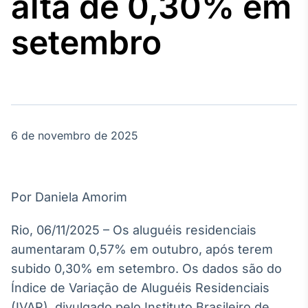
alta de 0,30% em
Broadcast
Agro
setembro
Tudo sobre o
agronegócio
Broadcast
Político
6 de novembro de 2025
Os bastidores da
política em
tempo real
Por Daniela Amorim
Broadcast
Energia
Rio, 06/11/2025 – Os aluguéis residenciais
O setor de
aumentaram 0,57% em outubro, após terem
energia elétrica
no Brasil
subido 0,30% em setembro. Os dados são do
Índice de Variação de Aluguéis Residenciais
(IVAR), divulgado pelo Instituto Brasileiro de