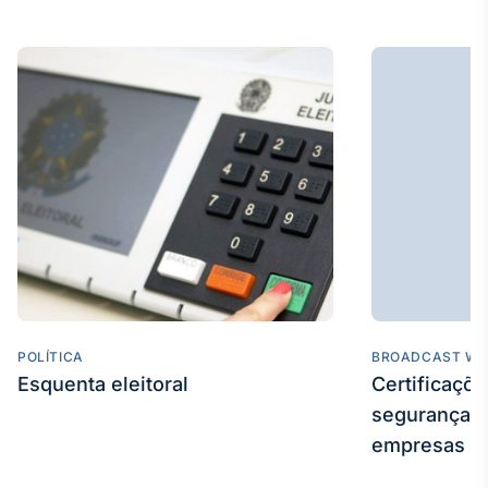
IA
Em breve
BroadFast
Em breve
Gestão de
POLÍTICA
BROADCAST WE
Investimentos
Esquenta eleitoral
Certificaçõ
Em breve
segurança e
empresas