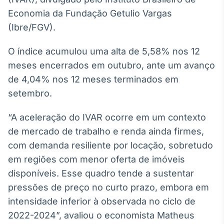
Broadcast
Economia da Fundação Getulio Vargas
White Label
(Ibre/FGV).
Plataforma para
conteúdos
personalizados
Soluções de Dados
O índice acumulou uma alta de 5,58% nos 12
e Conteúdos
meses encerrados em outubro, ante um avanço
de 4,04% nos 12 meses terminados em
Broadcast
setembro.
OTC
Plataforma para
negociação de
“A aceleração do IVAR ocorre em um contexto
ativos
de mercado de trabalho e renda ainda firmes,
com demanda resiliente por locação, sobretudo
Broadcast
em regiões com menor oferta de imóveis
Datafeed
disponíveis. Esse quadro tende a sustentar
APIs para
pressões de preço no curto prazo, embora em
integração de
conteúdos e
intensidade inferior à observada no ciclo de
dados
2022-2024”, avaliou o economista Matheus