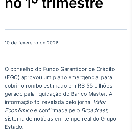
no 1º trimestre
Broadcast
Agro
Tudo sobre o
agronegócio
10 de fevereiro de 2026
Broadcast
Político
Os bastidores da
política em
O conselho do Fundo Garantidor de Crédito
tempo real
(FGC) aprovou um plano emergencial para
cobrir o rombo estimado em R$ 55 bilhões
Broadcast
gerado pela liquidação do Banco Master. A
Energia
informação foi revelada pelo jornal
Valor
O setor de
energia elétrica
Econômico
e confirmada pelo
Broadcast
,
no Brasil
sistema de notícias em tempo real do Grupo
Estado.