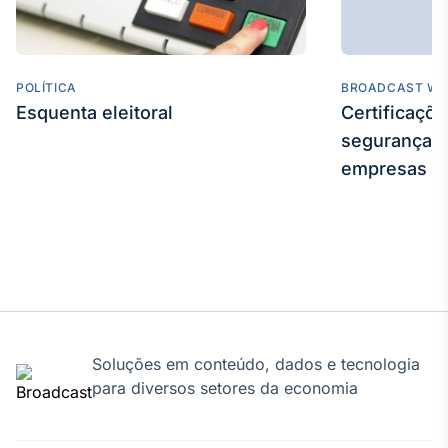
Broadcast
Curadoria
Curadoria de
conteúdos
POLÍTICA
BROADCAST WE
noticiosos
Soluções de
Esquenta eleitoral
Certificaçõ
Tecnologia
segurança e
empresas
Broadcast
Radar
Monitoramento
inteligente de
notícias e
conteúdos
Broadcast
Fundos
Soluções em conteúdo, dados e tecnologia
A melhor
para diversos setores da economia
plataforma para
analisar fundos
de investimento
no Brasil