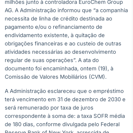
Broadcast
milhões junto à controladora EuroChem Group
White Label
AG. A Administração informou que “a companhia
Plataforma para
necessita de linha de crédito destinada ao
conteúdos
pagamento e/ou o refinanciamento de
personalizados
Soluções de Dados
endividamento existente, à quitação de
e Conteúdos
obrigações financeiras e ao custeio de outras
Broadcast
atividades necessárias ao desenvolvimento
OTC
regular de suas operações”. A ata do
Plataforma para
documento foi encaminhada, ontem (19), à
negociação de
ativos
Comissão de Valores Mobiliários (CVM).
A Administração esclareceu que o empréstimo
Broadcast
terá vencimento em 31 de dezembro de 2030 e
Datafeed
será remunerado por taxa de juros
APIs para
integração de
correspondente à soma de: a taxa SOFR média
conteúdos e
dados
de 180 dias, conforme divulgada pelo Federal
Reserve Bank of New York, acrescida de