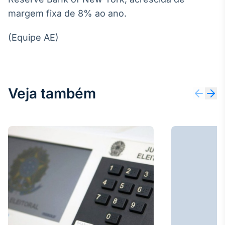
Broadcast
margem fixa de 8% ao ano.
Ticker
Cotações e
(Equipe AE)
headlines de
notícias
Broadcast
Veja também
Widgets
Componentes
para conteúdos e
funcionalidades
Broadcast
Wallboard
Conteúdos e
dados para
displays e telas