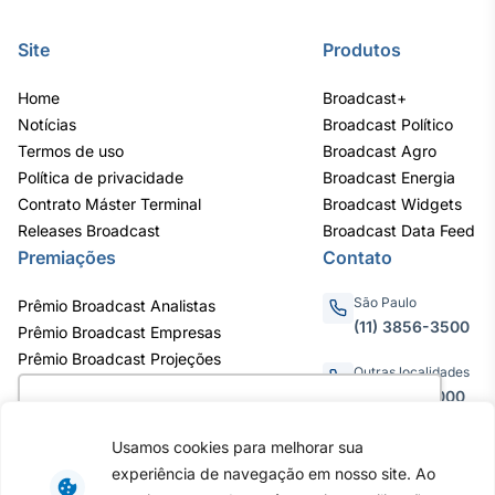
IA
Site
Produtos
Em breve
Home
Broadcast+
Notícias
Broadcast Político
Termos de uso
Broadcast Agro
Política de privacidade
Broadcast Energia
BroadFast
Contrato Máster Terminal
Broadcast Widgets
Em breve
Releases Broadcast
Broadcast Data Feed
Premiações
Contato
São Paulo
Prêmio Broadcast Analistas
(11) 3856-3500
Prêmio Broadcast Empresas
Prêmio Broadcast Projeções
Gestão de
Outras localidades
Investimentos
0800.011.3000
Utilizamos cookies para oferecer melhor
Em breve
experiência, melhorar o desempenho, analisar
Usamos cookies para melhorar sua
como você interage em nosso site e
experiência de navegação em nosso site. Ao
personalizar conteúdo. Ao utilizar este site, você
Av. Eng. Caetano Álvares, 55 - 3º e