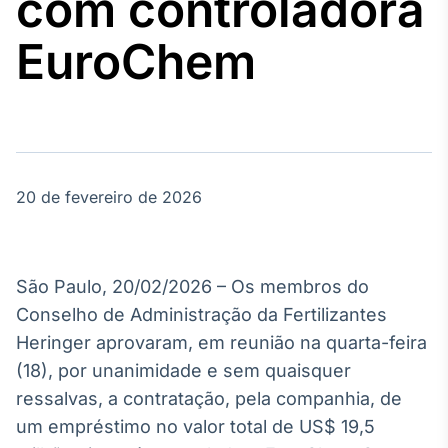
com controladora
Broadcast
Agro
EuroChem
Tudo sobre o
agronegócio
Broadcast
Político
20 de fevereiro de 2026
Os bastidores da
política em
tempo real
São Paulo, 20/02/2026 – Os membros do
Broadcast
Conselho de Administração da Fertilizantes
Energia
Heringer aprovaram, em reunião na quarta-feira
O setor de
(18), por unanimidade e sem quaisquer
energia elétrica
no Brasil
ressalvas, a contratação, pela companhia, de
um empréstimo no valor total de US$ 19,5