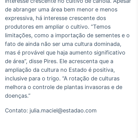
interesse crescente no cultivo de canola. Apesar
Broadcast
de abranger uma área bem menor e menos
Curadoria
expressiva, há interesse crescente dos
Curadoria de
conteúdos
produtores em ampliar o cultivo. “Temos
noticiosos
Soluções de
limitações, como a importação de sementes e o
Tecnologia
fato de ainda não ser uma cultura dominada,
mas é provável que haja aumento significativo
Broadcast
de área”, disse Pires. Ele acrescenta que a
Radar
Monitoramento
ampliação da cultura no Estado é positiva,
inteligente de
inclusive para o trigo. “A rotação de culturas
notícias e
conteúdos
melhora o controle de plantas invasoras e de
doenças.”
Broadcast
Fundos
Contato: julia.maciel@estadao.com
A melhor
plataforma para
analisar fundos
de investimento
no Brasil