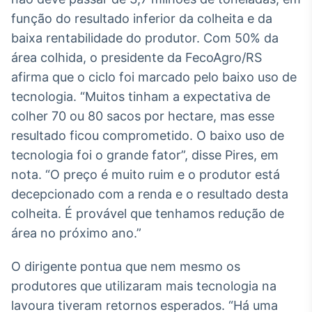
Broadcast
função do resultado inferior da colheita e da
White Label
baixa rentabilidade do produtor. Com 50% da
Plataforma para
conteúdos
área colhida, o presidente da FecoAgro/RS
personalizados
Soluções de Dados
afirma que o ciclo foi marcado pelo baixo uso de
e Conteúdos
tecnologia. “Muitos tinham a expectativa de
Broadcast
colher 70 ou 80 sacos por hectare, mas esse
OTC
resultado ficou comprometido. O baixo uso de
Plataforma para
tecnologia foi o grande fator”, disse Pires, em
negociação de
ativos
nota. “O preço é muito ruim e o produtor está
decepcionado com a renda e o resultado desta
colheita. É provável que tenhamos redução de
Broadcast
área no próximo ano.”
Datafeed
APIs para
integração de
O dirigente pontua que nem mesmo os
conteúdos e
produtores que utilizaram mais tecnologia na
dados
lavoura tiveram retornos esperados. “Há uma