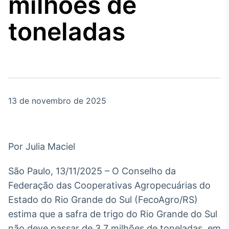
milhões de
Broadcast
Agro
toneladas
Tudo sobre o
agronegócio
Broadcast
Político
13 de novembro de 2025
Os bastidores da
política em tempo
real
Por Julia Maciel
Broadcast
Energia
São Paulo, 13/11/2025 – O Conselho da
O setor de
Federação das Cooperativas Agropecuárias do
energia elétrica
no Brasil
Estado do Rio Grande do Sul (FecoAgro/RS)
estima que a safra de trigo do Rio Grande do Sul
não deve passar de 3,7 milhões de toneladas, em