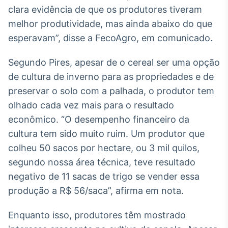
Broadcast
clara evidência de que os produtores tiveram
Ticker
melhor produtividade, mas ainda abaixo do que
Cotações e
esperavam”, disse a FecoAgro, em comunicado.
headlines de
notícias
Segundo Pires, apesar de o cereal ser uma opção
de cultura de inverno para as propriedades e de
Broadcast
preservar o solo com a palhada, o produtor tem
Widgets
olhado cada vez mais para o resultado
Componentes
para conteúdos e
econômico. “O desempenho financeiro da
funcionalidades
cultura tem sido muito ruim. Um produtor que
colheu 50 sacos por hectare, ou 3 mil quilos,
Broadcast
segundo nossa área técnica, teve resultado
Wallboard
negativo de 11 sacas de trigo se vender essa
Conteúdos e
produção a R$ 56/saca”, afirma em nota.
dados para
displays e telas
Enquanto isso, produtores têm mostrado