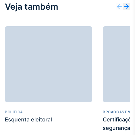
Veja também
IA
Em breve
BroadFast
Em breve
Gestão de
Investimentos
POLÍTICA
BROADCAST WE
Em breve
Esquenta eleitoral
Certificaçõ
segurança e