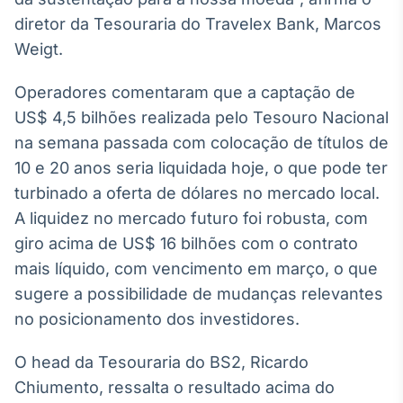
Broadcast
diretor da Tesouraria do Travelex Bank, Marcos
Curadoria
Weigt.
Curadoria de
conteúdos
Operadores comentaram que a captação de
noticiosos
Soluções de
US$ 4,5 bilhões realizada pelo Tesouro Nacional
Tecnologia
na semana passada com colocação de títulos de
Broadcast
10 e 20 anos seria liquidada hoje, o que pode ter
Radar
turbinado a oferta de dólares no mercado local.
Monitoramento
A liquidez no mercado futuro foi robusta, com
inteligente de
notícias e
giro acima de US$ 16 bilhões com o contrato
conteúdos
mais líquido, com vencimento em março, o que
Broadcast
sugere a possibilidade de mudanças relevantes
Fundos
no posicionamento dos investidores.
A melhor
plataforma para
O head da Tesouraria do BS2, Ricardo
analisar fundos
de investimento
Chiumento, ressalta o resultado acima do
no Brasil