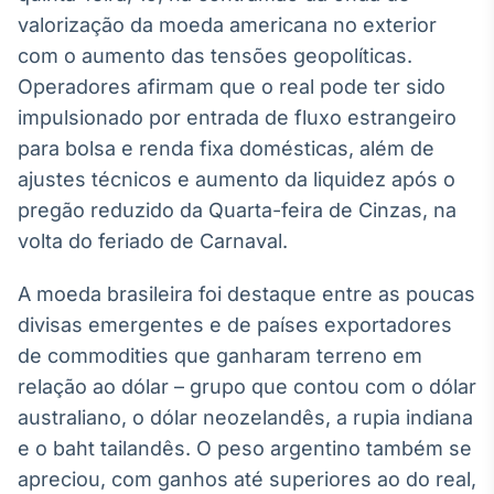
Broadcast
valorização da moeda americana no exterior
White Label
com o aumento das tensões geopolíticas.
Plataforma para
conteúdos
Operadores afirmam que o real pode ter sido
personalizados
Soluções de Dados
impulsionado por entrada de fluxo estrangeiro
e Conteúdos
para bolsa e renda fixa domésticas, além de
ajustes técnicos e aumento da liquidez após o
Broadcast
OTC
pregão reduzido da Quarta-feira de Cinzas, na
Plataforma para
volta do feriado de Carnaval.
negociação de
ativos
A moeda brasileira foi destaque entre as poucas
divisas emergentes e de países exportadores
Broadcast
de commodities que ganharam terreno em
Datafeed
relação ao dólar – grupo que contou com o dólar
APIs para
australiano, o dólar neozelandês, a rupia indiana
integração de
conteúdos e
e o baht tailandês. O peso argentino também se
dados
apreciou, com ganhos até superiores ao do real,