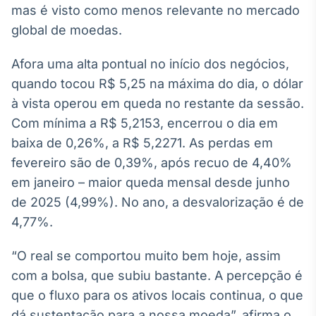
mas é visto como menos relevante no mercado
Broadcast
Ticker
global de moedas.
Cotações e
headlines de
Afora uma alta pontual no início dos negócios,
notícias
quando tocou R$ 5,25 na máxima do dia, o dólar
à vista operou em queda no restante da sessão.
Broadcast
Com mínima a R$ 5,2153, encerrou o dia em
Widgets
baixa de 0,26%, a R$ 5,2271. As perdas em
Componentes
fevereiro são de 0,39%, após recuo de 4,40%
para conteúdos e
funcionalidades
em janeiro – maior queda mensal desde junho
de 2025 (4,99%). No ano, a desvalorização é de
4,77%.
Broadcast
Wallboard
“O real se comportou muito bem hoje, assim
Conteúdos e
dados para
com a bolsa, que subiu bastante. A percepção é
displays e telas
que o fluxo para os ativos locais continua, o que
dá sustentação para a nossa moeda”, afirma o