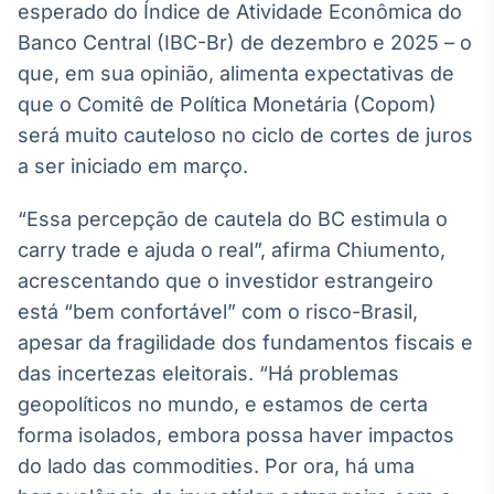
esperado do Índice de Atividade Econômica do
IA
Banco Central (IBC-Br) de dezembro e 2025 – o
Em breve
que, em sua opinião, alimenta expectativas de
que o Comitê de Política Monetária (Copom)
será muito cauteloso no ciclo de cortes de juros
a ser iniciado em março.
BroadFast
“Essa percepção de cautela do BC estimula o
Em breve
carry trade e ajuda o real”, afirma Chiumento,
acrescentando que o investidor estrangeiro
está “bem confortável” com o risco-Brasil,
apesar da fragilidade dos fundamentos fiscais e
Gestão de
das incertezas eleitorais. “Há problemas
Investimentos
geopolíticos no mundo, e estamos de certa
Em breve
forma isolados, embora possa haver impactos
do lado das commodities. Por ora, há uma