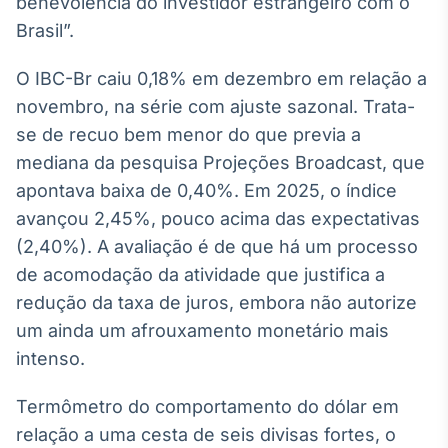
benevolência do investidor estrangeiro com o
Tokenização
Brasil”.
de ativos
O IBC-Br caiu 0,18% em dezembro em relação a
Em breve
novembro, na série com ajuste sazonal. Trata-
se de recuo bem menor do que previa a
mediana da pesquisa Projeções Broadcast, que
Crédito
apontava baixa de 0,40%. Em 2025, o índice
Em breve
avançou 2,45%, pouco acima das expectativas
(2,40%). A avaliação é de que há um processo
de acomodação da atividade que justifica a
redução da taxa de juros, embora não autorize
um ainda um afrouxamento monetário mais
intenso.
Termômetro do comportamento do dólar em
relação a uma cesta de seis divisas fortes, o