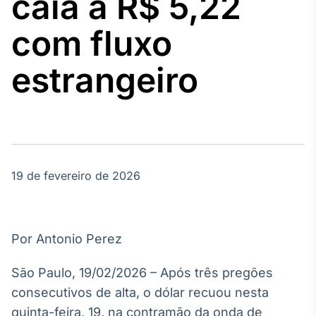
caia a R$ 5,22
Broadcast
Agro
com fluxo
Tudo sobre o
agronegócio
estrangeiro
Broadcast
Político
Os bastidores da
política em
tempo real
19 de fevereiro de 2026
Broadcast
Energia
Por Antonio Perez
O setor de
energia elétrica
São Paulo, 19/02/2026 – Após três pregões
no Brasil
consecutivos de alta, o dólar recuou nesta
quinta-feira, 19, na contramão da onda de