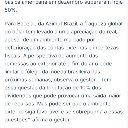
básica americana em dezembro superaram hoje
Tokenização
50%.
de ativos
Em breve
Para Bacelar, da Azimut Brazil, a fraqueza global
do dólar tem levado a uma apreciação do real,
apesar de um ambiente marcado por
deterioração das contas externas e incertezas
Crédito
fiscais. A perspectiva de aumento das
Em breve
remessas ao exterior até o fim do ano pode
limitar o fôlego da moeda brasileira nas
próximas semanas, observa o gestor. “Tem
essa questão da tributação de 10% dos
dividendos que pode provocar uma saída maior
de recursos. Mas pode ser que o ambiente
externo siga favorável e se sobreponha a essas
questões”, afirma o gestor.