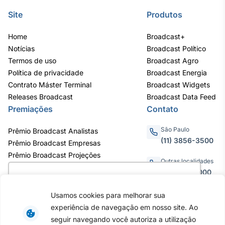
Site
Produtos
Home
Broadcast+
Notícias
Broadcast Político
Termos de uso
Broadcast Agro
Política de privacidade
Broadcast Energia
Contrato Máster Terminal
Broadcast Widgets
Releases Broadcast
Broadcast Data Feed
Premiações
Contato
São Paulo
Prêmio Broadcast Analistas
(11) 3856-3500
Prêmio Broadcast Empresas
Prêmio Broadcast Projeções
Outras localidades
0800.011.3000
Utilizamos cookies para oferecer melhor
experiência, melhorar o desempenho, analisar
Usamos cookies para melhorar sua
como você interage em nosso site e
experiência de navegação em nosso site. Ao
personalizar conteúdo. Ao utilizar este site, você
Av. Eng. Caetano Álvares, 55 - 3º e
seguir navegando você autoriza a utilização
6º andar, Bairro do Limão, São