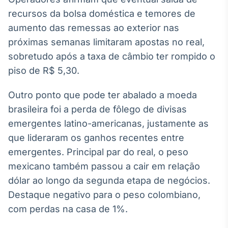
Broadcast
recursos da bolsa doméstica e temores de
White Label
aumento das remessas ao exterior nas
Plataforma para
conteúdos
próximas semanas limitaram apostas no real,
personalizados
Soluções de Dados
sobretudo após a taxa de câmbio ter rompido o
e Conteúdos
piso de R$ 5,30.
Broadcast
Outro ponto que pode ter abalado a moeda
OTC
Plataforma para
brasileira foi a perda de fôlego de divisas
negociação de
emergentes latino-americanas, justamente as
ativos
que lideraram os ganhos recentes entre
emergentes. Principal par do real, o peso
Broadcast
mexicano também passou a cair em relação
Datafeed
dólar ao longo da segunda etapa de negócios.
APIs para
integração de
Destaque negativo para o peso colombiano,
conteúdos e
com perdas na casa de 1%.
dados