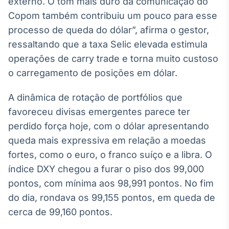
externo. O tom mais duro da comunicação do
Broadcast
Copom também contribuiu um pouco para esse
Curadoria
processo de queda do dólar”, afirma o gestor,
Curadoria de
conteúdos
ressaltando que a taxa Selic elevada estimula
noticiosos
Soluções de
operações de carry trade e torna muito custoso
Tecnologia
o carregamento de posições em dólar.
Broadcast
A dinâmica de rotação de portfólios que
Radar
favoreceu divisas emergentes parece ter
Monitoramento
inteligente de
perdido força hoje, com o dólar apresentando
notícias e
queda mais expressiva em relação a moedas
conteúdos
fortes, como o euro, o franco suíço e a libra. O
Broadcast
índice DXY chegou a furar o piso dos 99,000
Fundos
pontos, com mínima aos 98,991 pontos. No fim
A melhor
do dia, rondava os 99,155 pontos, em queda de
plataforma para
analisar fundos
cerca de 99,160 pontos.
de investimento
no Brasil