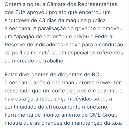
Ontem à noite, a Câmara dos Representantes
IA
dos EUA aprovou projeto que encerrou um
Em breve
shutdown de 43 dias da máquina pública
americana. A paralisação do governo promoveu
um “apagão de dados” que privou o Federal
Reserve de indicadores-chave para a condução
BroadFast
da política monetária, em especial os referentes
Em breve
ao mercado de trabalho.
Falas divergentes de dirigentes do BC
americano, após o chairman Jerome Powell ter
ressaltado que um corte de juros em dezembro
Gestão de
não está garantido, lançam dúvidas sobre a
Investimentos
continuidade do afrouxamento monetário.
Em breve
Ferramenta de monitoramento do CME Group
mostra que as chances de manutenção da taxa