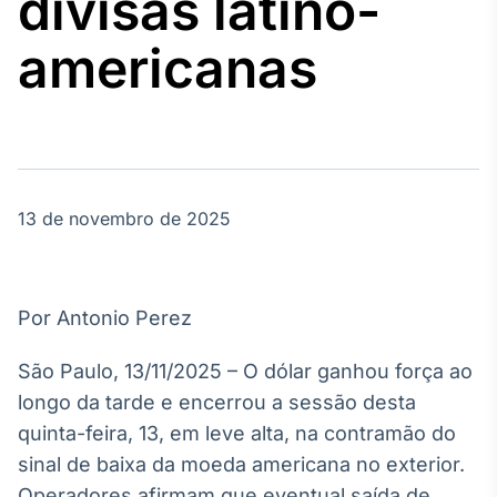
divisas latino-
Broadcast
Agro
americanas
Tudo sobre o
agronegócio
Broadcast
Político
13 de novembro de 2025
Os bastidores da
política em
tempo real
Por Antonio Perez
Broadcast
Energia
São Paulo, 13/11/2025 – O dólar ganhou força ao
O setor de
longo da tarde e encerrou a sessão desta
energia elétrica
no Brasil
quinta-feira, 13, em leve alta, na contramão do
sinal de baixa da moeda americana no exterior.
Operadores afirmam que eventual saída de