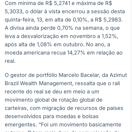
Com mínima de R$ 5,2741 e máxima de R$
Broadcast
5,3033, o dólar à vista encerrou a sessão desta
Ticker
Cotações e
quinta-feira, 13, em alta de 0,10%, a R$ 5,2983.
headlines de
A divisa ainda perde 0,70% na semana, o que
notícias
leva a desvalorização em novembro a 1,52%,
após alta de 1,08% em outubro. No ano, a
Broadcast
moeda americana recua 14,27% em relação ao
Widgets
real.
Componentes
para conteúdos e
funcionalidades
O gestor de portfólio Marcelo Bacelar, da Azimut
Brazil Wealth Management, ressalta que o rali
recente do real se deu em meio a um
Broadcast
movimento global de rotação global de
Wallboard
Conteúdos e
carteiras, com migração de recursos de países
dados para
desenvolvidos para moedas e bolsas
displays e telas
emergentes. “Foi um movimento basicamente