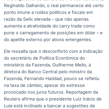
Broadcast
Reginaldo Galhardo, o real permanece até certo
Curadoria
ponto imune a ruídos políticos e fiscais em
Curadoria de
razão da Selic elevada – que não apenas
conteúdos
noticiosos
aumenta a atratividade do carry trade como
Soluções de
pune o carregamento de posições em dólar – e
Tecnologia
do apetite externo por ativos emergentes.
Broadcast
Radar
Ele ressalta que o desconforto com a indicação
Monitoramento
do secretário de Política Econômica do
inteligente de
notícias e
ministério da Fazenda, Guilherme Mello, à
conteúdos
diretora do Banco Central pelo ministro da
Fazenda, Fernando Haddad, pouco se refletiu
Broadcast
Fundos
na taxa de câmbio, apesar do estresse
A melhor
provocado nos juros futuros. Reportagem da
plataforma para
Reuters afirma que o presidente Luiz Inácio de
analisar fundos
de investimento
Lula está inclinado a bancar a sugestões de
no Brasil