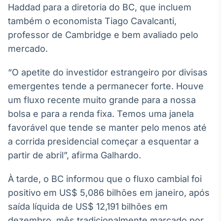
Haddad para a diretoria do BC, que incluem
IA
também o economista Tiago Cavalcanti,
Em breve
professor de Cambridge e bem avaliado pelo
mercado.
“O apetite do investidor estrangeiro por divisas
emergentes tende a permanecer forte. Houve
BroadFast
um fluxo recente muito grande para a nossa
Em breve
bolsa e para a renda fixa. Temos uma janela
favorável que tende se manter pelo menos até
a corrida presidencial começar a esquentar a
partir de abril”, afirma Galhardo.
Gestão de
Investimentos
À tarde, o BC informou que o fluxo cambial foi
Em breve
positivo em US$ 5,086 bilhões em janeiro, após
saída líquida de US$ 12,191 bilhões em
dezembro, mês tradicionalmente marcado por