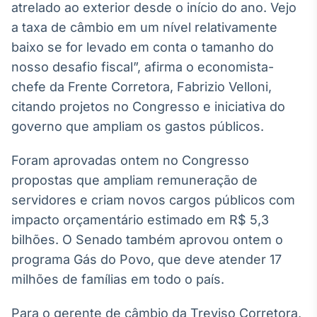
atrelado ao exterior desde o início do ano. Vejo
Broadcast
a taxa de câmbio em um nível relativamente
Ticker
Cotações e
baixo se for levado em conta o tamanho do
headlines de
nosso desafio fiscal”, afirma o economista-
notícias
chefe da Frente Corretora, Fabrizio Velloni,
citando projetos no Congresso e iniciativa do
Broadcast
governo que ampliam os gastos públicos.
Widgets
Componentes
Foram aprovadas ontem no Congresso
para conteúdos e
funcionalidades
propostas que ampliam remuneração de
servidores e criam novos cargos públicos com
impacto orçamentário estimado em R$ 5,3
Broadcast
bilhões. O Senado também aprovou ontem o
Wallboard
Conteúdos e
programa Gás do Povo, que deve atender 17
dados para
milhões de famílias em todo o país.
displays e telas
Para o gerente de câmbio da Treviso Corretora,