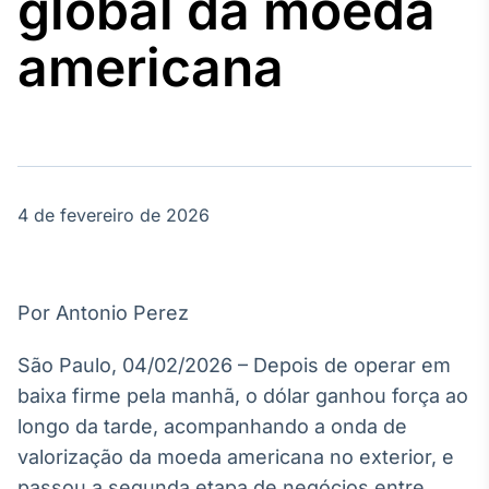
global da moeda
Broadcast
Agro
americana
Tudo sobre o
agronegócio
Broadcast
Político
4 de fevereiro de 2026
Os bastidores da
política em
tempo real
Por Antonio Perez
Broadcast
Energia
São Paulo, 04/02/2026 – Depois de operar em
O setor de
baixa firme pela manhã, o dólar ganhou força ao
energia elétrica
no Brasil
longo da tarde, acompanhando a onda de
valorização da moeda americana no exterior, e
passou a segunda etapa de negócios entre