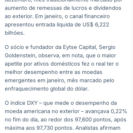
aumento de remessas de lucros e dividendos
Tokenização
de ativos
ao exterior. Em janeiro, o canal financeiro
Em breve
apresentou entrada líquida de US$ 6,222
bilhões.
O sócio e fundador da Eytse Capital, Sergio
Crédito
Goldenstein, observa, em nota, que o maior
Em breve
apetite por ativos domésticos fez o real ter o
melhor desempenho entre as moedas
emergentes em janeiro, mês marcado pelo
enfraquecimento global do dólar.
O índice DXY – que mede o desempenho da
moeda americana no exterior – avançava 0,22%
no fim do dia, ao redor dos 97,600 pontos, após
máxima aos 97,730 pontos. Analistas afirmam