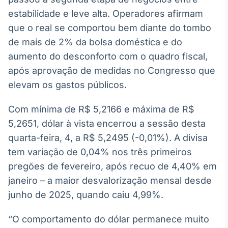
Broadcast
estabilidade e leve alta. Operadores afirmam
White Label
que o real se comportou bem diante do tombo
Plataforma para
conteúdos
de mais de 2% da bolsa doméstica e do
personalizados
Soluções de Dados
aumento do desconforto com o quadro fiscal,
e Conteúdos
após aprovação de medidas no Congresso que
Broadcast
elevam os gastos públicos.
OTC
Plataforma para
Com mínima de R$ 5,2166 e máxima de R$
negociação de
5,2651, dólar à vista encerrou a sessão desta
ativos
quarta-feira, 4, a R$ 5,2495 (-0,01%). A divisa
tem variação de 0,04% nos três primeiros
Broadcast
pregões de fevereiro, após recuo de 4,40% em
Datafeed
janeiro – a maior desvalorização mensal desde
APIs para
integração de
junho de 2025, quando caiu 4,99%.
conteúdos e
dados
“O comportamento do dólar permanece muito