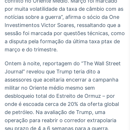
conflito no Oriente Médio. Março foi marcado
Broadcast
por muita volatilidade da taxa de câmbio com as
Curadoria
notícias sobre a guerra”, afirma o sócio da One
Curadoria de
conteúdos
Investimentos Victor Soares, ressaltando que a
noticiosos
Soluções de
sessão foi marcada por questões técnicas, como
Tecnologia
a disputa pela formação da última taxa ptax de
março e do trimestre.
Broadcast
Radar
Ontem à noite, reportagem do “The Wall Street
Monitoramento
inteligente de
Journal” revelou que Trump teria dito a
notícias e
assessores que aceitaria encerrar a campanha
conteúdos
militar no Oriente médio mesmo sem
Broadcast
desbloqueio total do Estreito de Ormuz – por
Fundos
onde é escoada cerca de 20% da oferta global
A melhor
de petróleo. Na avaliação de Trump, uma
plataforma para
analisar fundos
operação para reabrir o corredor extrapolaria
de investimento
seu prazo de 4 a 6 semanas para a guerra.
no Brasil