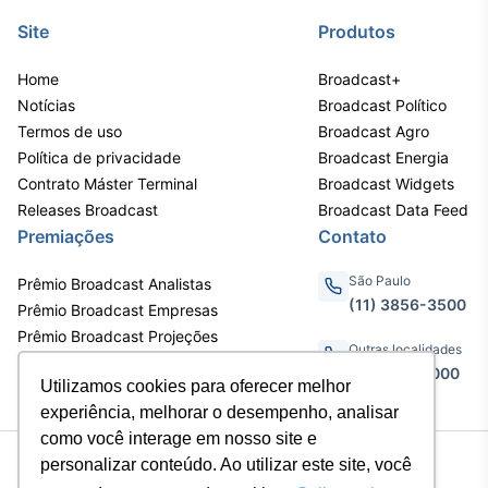
Site
Produtos
Home
Broadcast+
Notícias
Broadcast Político
Termos de uso
Broadcast Agro
Política de privacidade
Broadcast Energia
Contrato Máster Terminal
Broadcast Widgets
Releases Broadcast
Broadcast Data Feed
Premiações
Contato
São Paulo
Prêmio Broadcast Analistas
(11) 3856-3500
Prêmio Broadcast Empresas
Prêmio Broadcast Projeções
Outras localidades
0800.011.3000
Utilizamos cookies para oferecer melhor
experiência, melhorar o desempenho, analisar
como você interage em nosso site e
personalizar conteúdo. Ao utilizar este site, você
Av. Eng. Caetano Álvares, 55 - 3º e
6º andar, Bairro do Limão, São