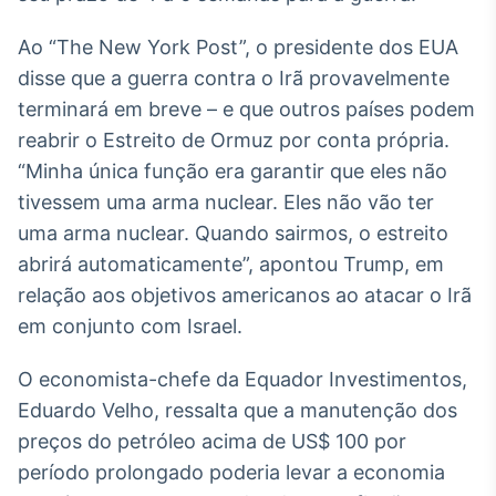
IA
Ao “The New York Post”, o presidente dos EUA
Em breve
disse que a guerra contra o Irã provavelmente
terminará em breve – e que outros países podem
reabrir o Estreito de Ormuz por conta própria.
“Minha única função era garantir que eles não
BroadFast
tivessem uma arma nuclear. Eles não vão ter
Em breve
uma arma nuclear. Quando sairmos, o estreito
abrirá automaticamente”, apontou Trump, em
relação aos objetivos americanos ao atacar o Irã
em conjunto com Israel.
Gestão de
O economista-chefe da Equador Investimentos,
Investimentos
Eduardo Velho, ressalta que a manutenção dos
Em breve
preços do petróleo acima de US$ 100 por
período prolongado poderia levar a economia