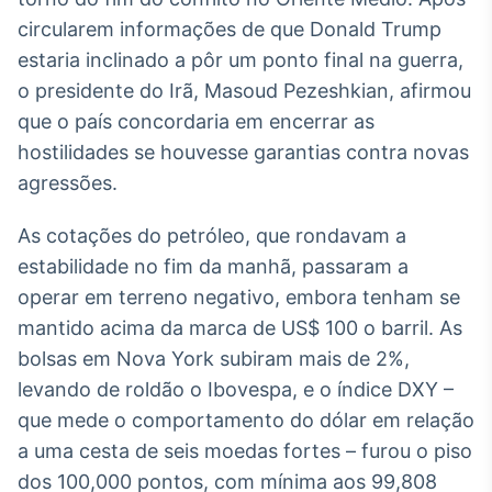
Broadcast
circularem informações de que Donald Trump
White Label
estaria inclinado a pôr um ponto final na guerra,
Plataforma para
conteúdos
o presidente do Irã, Masoud Pezeshkian, afirmou
personalizados
Soluções de Dados
que o país concordaria em encerrar as
e Conteúdos
hostilidades se houvesse garantias contra novas
Broadcast
agressões.
OTC
Plataforma para
As cotações do petróleo, que rondavam a
negociação de
estabilidade no fim da manhã, passaram a
ativos
operar em terreno negativo, embora tenham se
mantido acima da marca de US$ 100 o barril. As
Broadcast
bolsas em Nova York subiram mais de 2%,
Datafeed
levando de roldão o Ibovespa, e o índice DXY –
APIs para
integração de
que mede o comportamento do dólar em relação
conteúdos e
a uma cesta de seis moedas fortes – furou o piso
dados
dos 100,000 pontos, com mínima aos 99,808