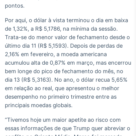
Broadcast
pontos.
Ticker
Cotações e
Por aqui, o dólar à vista terminou o dia em baixa
headlines de
de 1,32%, a R$ 5,1786, na mínima da sessão.
notícias
Trata-se do menor valor de fechamento desde o
último dia 11 (R$ 5,1593). Depois de perdas de
Broadcast
2,16% em fevereiro, a moeda americana
Widgets
acumulou alta de 0,87% em março, mas encerrou
Componentes
para conteúdos e
bem longe do pico de fechamento do mês, no
funcionalidades
dia 13 (R$ 5,3163). No ano, o dólar recua 5,65%
em relação ao real, que apresentou o melhor
Broadcast
desempenho no primeiro trimestre entre as
Wallboard
principais moedas globais.
Conteúdos e
dados para
“Tivemos hoje um maior apetite ao risco com
displays e telas
essas informações de que Trump quer abreviar o