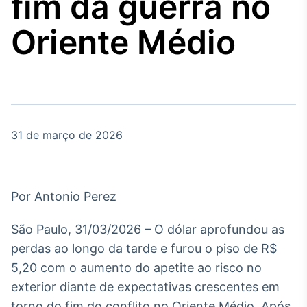
fim da guerra no
Broadcast
Agro
Oriente Médio
Tudo sobre o
agronegócio
Broadcast
Político
31 de março de 2026
Os bastidores da
política em tempo
real
Por Antonio Perez
Broadcast
Energia
São Paulo, 31/03/2026 – O dólar aprofundou as
O setor de
perdas ao longo da tarde e furou o piso de R$
energia elétrica
no Brasil
5,20 com o aumento do apetite ao risco no
exterior diante de expectativas crescentes em
torno do fim do conflito no Oriente Médio. Após