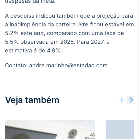
despesas da meta.
Broadcast
Curadoria
A pesquisa indicou também que a projeção para
Curadoria de
a inadimplência da carteira livre ficou estável em
conteúdos
noticiosos
5,2% este ano, comparado com uma taxa de
Soluções de
5,5% observada em 2025. Para 2027, a
Tecnologia
estimativa é de 4,9%.
Broadcast
Radar
Contato: andre.marinho@estadao.com
Monitoramento
inteligente de
notícias e
conteúdos
Veja também
Broadcast
Fundos
A melhor
plataforma para
analisar fundos
de investimento
no Brasil