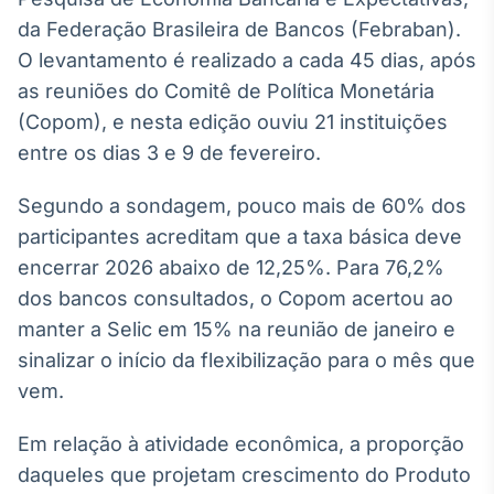
Broadcast
da Federação Brasileira de Bancos (Febraban).
White Label
O levantamento é realizado a cada 45 dias, após
Plataforma para
conteúdos
as reuniões do Comitê de Política Monetária
personalizados
Soluções de Dados
(Copom), e nesta edição ouviu 21 instituições
e Conteúdos
entre os dias 3 e 9 de fevereiro.
Broadcast
Segundo a sondagem, pouco mais de 60% dos
OTC
Plataforma para
participantes acreditam que a taxa básica deve
negociação de
encerrar 2026 abaixo de 12,25%. Para 76,2%
ativos
dos bancos consultados, o Copom acertou ao
manter a Selic em 15% na reunião de janeiro e
Broadcast
sinalizar o início da flexibilização para o mês que
Datafeed
vem.
APIs para
integração de
conteúdos e
Em relação à atividade econômica, a proporção
dados
daqueles que projetam crescimento do Produto