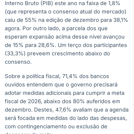
Interno Bruto (PIB) este ano na faixa de 1,8%
Broadcast
(que representa o consenso atual do mercado)
Ticker
Cotações e
caiu de 55% na edição de dezembro para 38,1%
headlines de
agora. Por outro lado, a parcela dos que
notícias
esperam expansão acima desse nível avançou
de 15% para 28,6%. Um terço dos participantes
Broadcast
(33,3%) preveem crescimento abaixo do
Widgets
consenso.
Componentes
para conteúdos e
funcionalidades
Sobre a política fiscal, 71,4% dos bancos
ouvidos entendem que o governo precisará
adotar medidas adicionais para cumprir a meta
Broadcast
fiscal de 2026, abaixo dos 80% auferidos em
Wallboard
Conteúdos e
dezembro. Destes, 47,6% avaliam que a agenda
dados para
será focada em medidas do lado das despesas,
displays e telas
com contingenciamento ou exclusão de