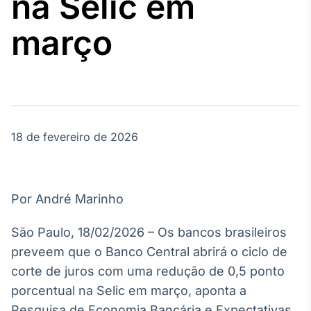
na Selic em
Broadcast
Agro
março
Tudo sobre o
agronegócio
Broadcast
Político
18 de fevereiro de 2026
Os bastidores da
política em
tempo real
Por André Marinho
Broadcast
Energia
São Paulo, 18/02/2026 – Os bancos brasileiros
O setor de
preveem que o Banco Central abrirá o ciclo de
energia elétrica
no Brasil
corte de juros com uma redução de 0,5 ponto
porcentual na Selic em março, aponta a
Pesquisa de Economia Bancária e Expectativas,