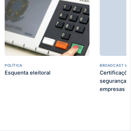
IA
Em breve
BroadFast
Em breve
POLÍTICA
BROADCAST WE
Esquenta eleitoral
Certificaçõ
segurança e
empresas
Gestão de
Investimentos
Em breve