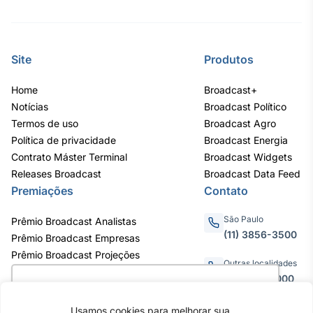
Tokenização
de ativos
Em breve
Site
Produtos
Home
Broadcast+
Notícias
Broadcast Político
Termos de uso
Crédito
Broadcast Agro
Política de privacidade
Broadcast Energia
Em breve
Contrato Máster Terminal
Broadcast Widgets
Releases Broadcast
Broadcast Data Feed
Premiações
Contato
São Paulo
Prêmio Broadcast Analistas
(11) 3856-3500
Prêmio Broadcast Empresas
Prêmio Broadcast Projeções
Outras localidades
0800.011.3000
Utilizamos cookies para oferecer melhor
experiência, melhorar o desempenho, analisar
Usamos cookies para melhorar sua