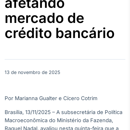
afetando
Broadcast
Agro
mercado de
Tudo sobre o
agronegócio
crédito bancário
Broadcast
Político
Os bastidores da
política em
tempo real
13 de novembro de 2025
Broadcast
Energia
Por Marianna Gualter e Cícero Cotrim
O setor de
energia elétrica
Brasília, 13/11/2025 – A subsecretária de Política
no Brasil
Macroeconômica do Ministério da Fazenda,
Raquel Nadal, avaliou nesta quinta-feira que a