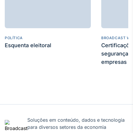
IA
Em breve
POLÍTICA
BROADCAST WE
Esquenta eleitoral
Certificaçõ
BroadFast
segurança e
Em breve
empresas
Gestão de
Investimentos
Em breve
Soluções em conteúdo, dados e tecnologia
para diversos setores da economia