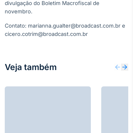
divulgação do Boletim Macrofiscal de
Broadcast
novembro.
Curadoria
Curadoria de
conteúdos
Contato: marianna.gualter@broadcast.com.br e
noticiosos
Soluções de
cicero.cotrim@broadcast.com.br
Tecnologia
Broadcast
Radar
Veja também
Monitoramento
inteligente de
notícias e
conteúdos
Broadcast
Fundos
A melhor
plataforma para
analisar fundos
de investimento
no Brasil