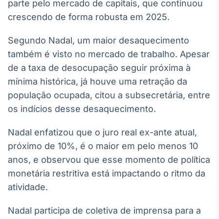
parte pelo mercado de capitais, que continuou
Broadcast
crescendo de forma robusta em 2025.
Ticker
Cotações e
Segundo Nadal, um maior desaquecimento
headlines de
notícias
também é visto no mercado de trabalho. Apesar
de a taxa de desocupação seguir próxima à
Broadcast
mínima histórica, já houve uma retração da
Widgets
população ocupada, citou a subsecretária, entre
Componentes
os indícios desse desaquecimento.
para conteúdos e
funcionalidades
Nadal enfatizou que o juro real ex-ante atual,
próximo de 10%, é o maior em pelo menos 10
Broadcast
anos, e observou que esse momento de política
Wallboard
monetária restritiva está impactando o ritmo da
Conteúdos e
atividade.
dados para
displays e telas
Nadal participa de coletiva de imprensa para a