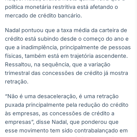
Broadcast
política monetária restritiva está afetando o
White Label
mercado de crédito bancário.
Plataforma para
conteúdos
personalizados
Soluções de Dados
Nadal pontuou que a taxa média da carteira de
e Conteúdos
crédito está subindo desde o começo do ano e
que a inadimplência, principalmente de pessoas
Broadcast
físicas, também está em trajetória ascendente.
OTC
Ressaltou, na sequência, que a variação
Plataforma para
negociação de
trimestral das concessões de crédito já mostra
ativos
retração.
Broadcast
“Não é uma desaceleração, é uma retração
Datafeed
puxada principalmente pela redução do crédito
APIs para
às empresas, as concessões de crédito a
integração de
empresas”, disse Nadal, que ponderou que
conteúdos e
dados
esse movimento tem sido contrabalançado em