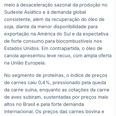
Broadcast
meio à desaceleração sazonal da produção no
Ticker
Sudeste Asiático e à demanda global
Cotações e
consistente, além da recuperação do óleo de
headlines de
notícias
soja, diante da menor disponibilidade para
exportação na América do Sul e da expectativa
de forte consumo para biocombustíveis nos
Broadcast
Estados Unidos. Em contrapartida, o óleo de
Widgets
canola apresentou leve recuo, com ampla oferta
Componentes
para conteúdos e
na União Europeia.
funcionalidades
No segmento de proteínas, o índice de preços
Broadcast
de carnes caiu 0,4%, pressionado pela queda
Wallboard
da carne suína, enquanto as cotações da carne
Conteúdos e
de aves subiram, sustentadas por preços mais
dados para
displays e telas
altos no Brasil e pela forte demanda
internacional. Os preços das carnes bovina e