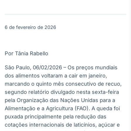
Broadcast
Agro
Tudo sobre o
agronegócio
6 de fevereiro de 2026
Broadcast
Político
Por Tânia Rabello
Os bastidores da
política em
São Paulo, 06/02/2026 – Os preços mundiais
tempo real
dos alimentos voltaram a cair em janeiro,
marcando o quinto mês consecutivo de recuo,
Broadcast
segundo relatório divulgado nesta sexta-feira
Energia
pela Organização das Nações Unidas para a
O setor de
Alimentação e a Agricultura (FAO). A queda foi
energia elétrica
no Brasil
puxada principalmente pela redução das
cotações internacionais de laticínios, açúcar e