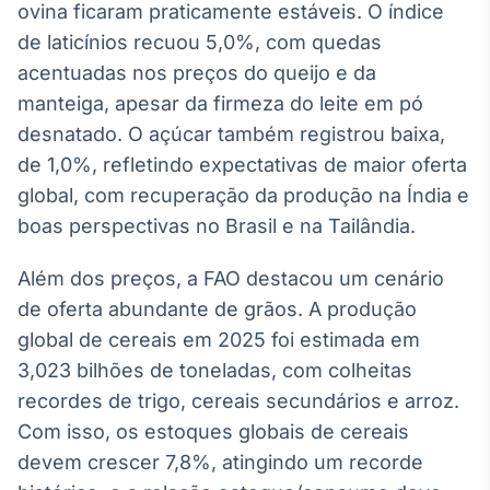
ovina ficaram praticamente estáveis. O índice
Broadcast
de laticínios recuou 5,0%, com quedas
Curadoria
acentuadas nos preços do queijo e da
Curadoria de
conteúdos
manteiga, apesar da firmeza do leite em pó
noticiosos
Soluções de
desnatado. O açúcar também registrou baixa,
Tecnologia
de 1,0%, refletindo expectativas de maior oferta
Broadcast
global, com recuperação da produção na Índia e
Radar
boas perspectivas no Brasil e na Tailândia.
Monitoramento
inteligente de
Além dos preços, a FAO destacou um cenário
notícias e
conteúdos
de oferta abundante de grãos. A produção
global de cereais em 2025 foi estimada em
Broadcast
3,023 bilhões de toneladas, com colheitas
Fundos
recordes de trigo, cereais secundários e arroz.
A melhor
plataforma para
Com isso, os estoques globais de cereais
analisar fundos
devem crescer 7,8%, atingindo um recorde
de investimento
no Brasil