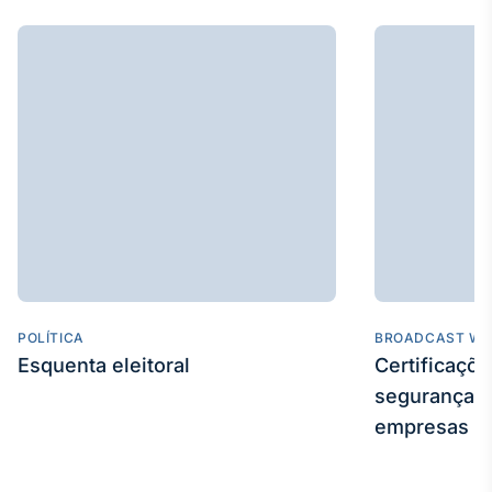
Tokenização
de ativos
Em breve
Crédito
Em breve
POLÍTICA
BROADCAST WE
Esquenta eleitoral
Certificaçõ
segurança e
empresas