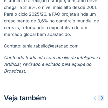
histórico, e a relação estoque/consumo deve
IA
chegar a 31,8%, o nível mais alto desde 2001.
Em breve
Para o ciclo 2025/26, a FAO projeta ainda um
crescimento de 3,6% no comércio mundial de
cereais, reforçando a expectativa de um
mercado global bem abastecido.
BroadFast
Contato: tania.rabello@estadao.com
Em breve
Conteúdo traduzido com auxílio de Inteligência
Artificial, revisado e editado pela equipe do
Broadcast.
Gestão de
Investimentos
Em breve
Veja também