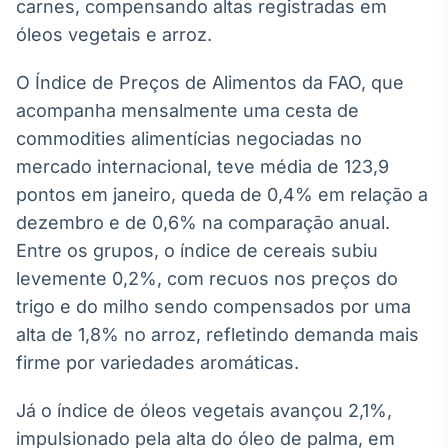
Broadcast
carnes, compensando altas registradas em
White Label
óleos vegetais e arroz.
Plataforma para
conteúdos
O Índice de Preços de Alimentos da FAO, que
personalizados
Soluções de Dados
acompanha mensalmente uma cesta de
e Conteúdos
commodities alimentícias negociadas no
Broadcast
mercado internacional, teve média de 123,9
OTC
pontos em janeiro, queda de 0,4% em relação a
Plataforma para
dezembro e de 0,6% na comparação anual.
negociação de
ativos
Entre os grupos, o índice de cereais subiu
levemente 0,2%, com recuos nos preços do
trigo e do milho sendo compensados por uma
Broadcast
alta de 1,8% no arroz, refletindo demanda mais
Datafeed
firme por variedades aromáticas.
APIs para
integração de
conteúdos e
Já o índice de óleos vegetais avançou 2,1%,
dados
impulsionado pela alta do óleo de palma, em