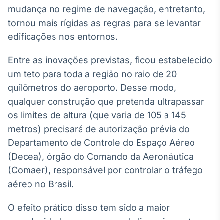
Broadcast
mudança no regime de navegação, entretanto,
Ticker
tornou mais rígidas as regras para se levantar
Cotações e
edificações nos entornos.
headlines de
notícias
Entre as inovações previstas, ficou estabelecido
um teto para toda a região no raio de 20
Broadcast
quilômetros do aeroporto. Desse modo,
Widgets
qualquer construção que pretenda ultrapassar
Componentes
para conteúdos e
os limites de altura (que varia de 105 a 145
funcionalidades
metros) precisará de autorização prévia do
Departamento de Controle do Espaço Aéreo
Broadcast
(Decea), órgão do Comando da Aeronáutica
Wallboard
(Comaer), responsável por controlar o tráfego
Conteúdos e
aéreo no Brasil.
dados para
displays e telas
O efeito prático disso tem sido a maior