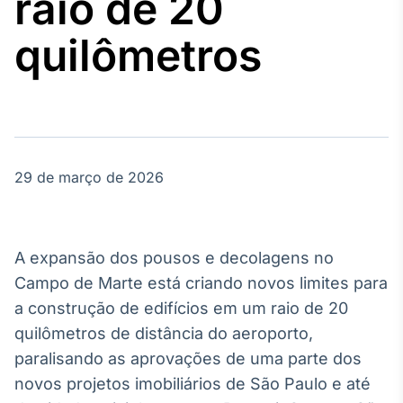
raio de 20
Broadcast
Agro
quilômetros
Tudo sobre o
agronegócio
Broadcast
Político
29 de março de 2026
Os bastidores da
política em
tempo real
A expansão dos pousos e decolagens no
Broadcast
Campo de Marte está criando novos limites para
Energia
a construção de edifícios em um raio de 20
O setor de
quilômetros de distância do aeroporto,
energia elétrica
no Brasil
paralisando as aprovações de uma parte dos
novos projetos imobiliários de São Paulo e até