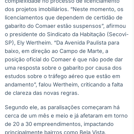
complexidade no processo de licenciamento
Broadcast
dos projetos imobiliários. “Neste momento, os
Curadoria
licenciamentos que dependem de certidão de
Curadoria de
conteúdos
gabarito do Comaer estão suspensos”, afirmou
noticiosos
Soluções de
o presidente do Sindicato da Habitação (Secovi-
Tecnologia
SP), Ely Wertheim. “Da Avenida Paulista para
baixo, em direção ao Campo de Marte, a
Broadcast
posição oficial do Comaer é que não pode dar
Radar
Monitoramento
uma resposta sobre o gabarito por causa dos
inteligente de
estudos sobre o tráfego aéreo que estão em
notícias e
conteúdos
andamento”, falou Wertheim, criticando a falta
de clareza das novas regras.
Broadcast
Fundos
Segundo ele, as paralisações começaram há
A melhor
cerca de um mês e meio e já afetaram em torno
plataforma para
analisar fundos
de 20 a 30 empreendimentos, impactando
de investimento
principalmente bairros como Bela Vista,
no Brasil