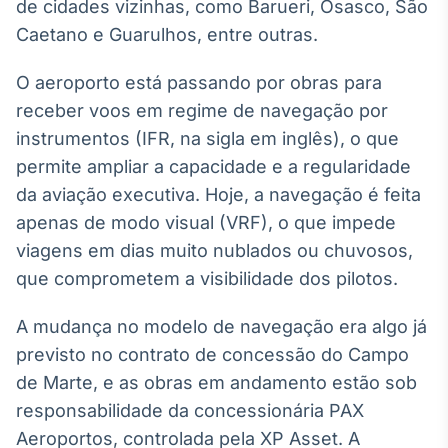
Broadcast
de cidades vizinhas, como Barueri, Osasco, São
White Label
Caetano e Guarulhos, entre outras.
Plataforma para
conteúdos
O aeroporto está passando por obras para
personalizados
Soluções de Dados
receber voos em regime de navegação por
e Conteúdos
instrumentos (IFR, na sigla em inglês), o que
Broadcast
permite ampliar a capacidade e a regularidade
OTC
da aviação executiva. Hoje, a navegação é feita
Plataforma para
apenas de modo visual (VRF), o que impede
negociação de
ativos
viagens em dias muito nublados ou chuvosos,
que comprometem a visibilidade dos pilotos.
Broadcast
A mudança no modelo de navegação era algo já
Datafeed
previsto no contrato de concessão do Campo
APIs para
integração de
de Marte, e as obras em andamento estão sob
conteúdos e
responsabilidade da concessionária PAX
dados
Aeroportos, controlada pela XP Asset. A