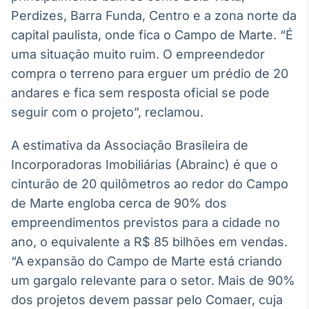
Perdizes, Barra Funda, Centro e a zona norte da
IA
capital paulista, onde fica o Campo de Marte. “É
Em breve
uma situação muito ruim. O empreendedor
compra o terreno para erguer um prédio de 20
andares e fica sem resposta oficial se pode
seguir com o projeto”, reclamou.
BroadFast
Em breve
A estimativa da Associação Brasileira de
Incorporadoras Imobiliárias (Abrainc) é que o
cinturão de 20 quilômetros ao redor do Campo
de Marte engloba cerca de 90% dos
empreendimentos previstos para a cidade no
Gestão de
ano, o equivalente a R$ 85 bilhões em vendas.
Investimentos
Em breve
“A expansão do Campo de Marte está criando
um gargalo relevante para o setor. Mais de 90%
dos projetos devem passar pelo Comaer, cuja