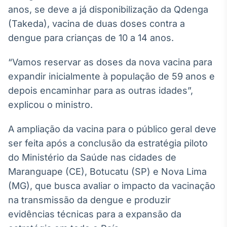
Broadcast
anos, se deve a já disponibilização da Qdenga
Curadoria
(Takeda), vacina de duas doses contra a
Curadoria de
dengue para crianças de 10 a 14 anos.
conteúdos
noticiosos
Soluções de
“Vamos reservar as doses da nova vacina para
Tecnologia
expandir inicialmente à população de 59 anos e
Broadcast
depois encaminhar para as outras idades”,
Radar
explicou o ministro.
Monitoramento
inteligente de
A ampliação da vacina para o público geral deve
notícias e
conteúdos
ser feita após a conclusão da estratégia piloto
do Ministério da Saúde nas cidades de
Broadcast
Maranguape (CE), Botucatu (SP) e Nova Lima
Fundos
(MG), que busca avaliar o impacto da vacinação
A melhor
plataforma para
na transmissão da dengue e produzir
analisar fundos
evidências técnicas para a expansão da
de investimento
no Brasil