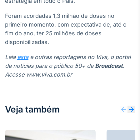
estratégia em todo o País.
IA
Foram acordadas 1,3 milhão de doses no
Em breve
primeiro momento, com expectativa de, até o
fim do ano, ter 25 milhões de doses
disponibilizadas.
BroadFast
Leia
esta
e outras reportagens no Viva, o portal
Em breve
de notícias para o público 50+ da
Broadcast
.
Acesse www.viva.com.br
Gestão de
Veja também
Investimentos
Em breve