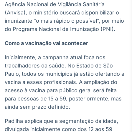
Agência Nacional de Vigilância Sanitária
Broadcast
Ticker
(Anvisa), o ministério buscará disponibilizar o
Cotações e
imunizante “o mais rápido o possível”, por meio
headlines de
do Programa Nacional de Imunização (PNI).
notícias
Como a vacinação vai acontecer
Broadcast
Widgets
Inicialmente, a campanha atual foca nos
Componentes
trabalhadores da saúde. No Estado de São
para conteúdos e
Paulo, todos os municípios já estão ofertando a
funcionalidades
vacina a esses profissionais. A ampliação do
acesso à vacina para público geral será feita
Broadcast
para pessoas de 15 a 59, posteriormente, mas
Wallboard
ainda sem prazo definido.
Conteúdos e
dados para
displays e telas
Padilha explica que a segmentação da idade,
divulgada inicialmente como dos 12 aos 59