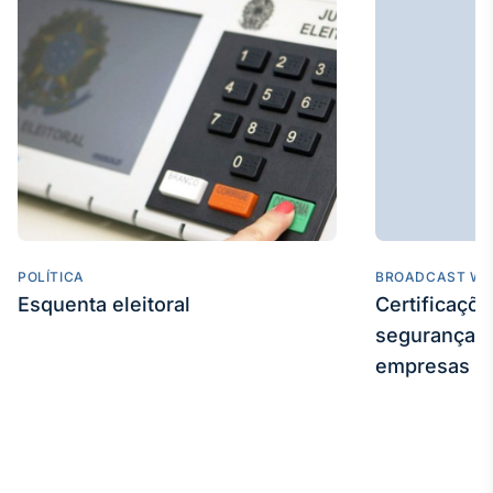
Tokenização
de ativos
Em breve
Crédito
Em breve
POLÍTICA
BROADCAST WE
Esquenta eleitoral
Certificaçõ
segurança e
empresas