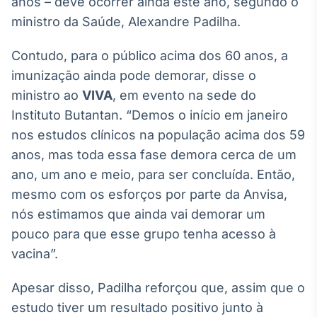
anos – deve ocorrer ainda este ano, segundo o
Broadcast
White Label
ministro da Saúde, Alexandre Padilha.
Plataforma para
conteúdos
Contudo, para o público acima dos 60 anos, a
personalizados
Soluções de Dados
imunização ainda pode demorar, disse o
e Conteúdos
ministro ao
VIVA
, em evento na sede do
Instituto Butantan. “Demos o início em janeiro
Broadcast
OTC
nos estudos clínicos na população acima dos 59
Plataforma para
anos, mas toda essa fase demora cerca de um
negociação de
ano, um ano e meio, para ser concluída. Então,
ativos
mesmo com os esforços por parte da Anvisa,
nós estimamos que ainda vai demorar um
Broadcast
pouco para que esse grupo tenha acesso à
Datafeed
vacina”.
APIs para
integração de
conteúdos e
Apesar disso, Padilha reforçou que, assim que o
dados
estudo tiver um resultado positivo junto à