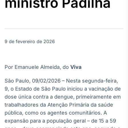
ministro Padilha
Broadcast
Agro
Tudo sobre o
agronegócio
9 de fevereiro de 2026
Broadcast
Político
Os bastidores da
política em
Por Emanuele Almeida, do
Viva
tempo real
São Paulo, 09/02/2026 – Nesta segunda-feira,
Broadcast
9, o Estado de São Paulo iniciou a vacinação de
Energia
dose única contra a dengue, primeiramente em
O setor de
trabalhadores da Atenção Primária da saúde
energia elétrica
no Brasil
pública, como os agentes comunitários. A
expansão para a população geral – de 15 a 59