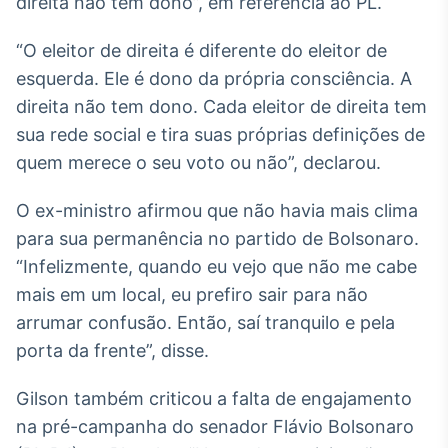
direita não tem dono”, em referência ao PL.
Broadcast
White Label
“O eleitor de direita é diferente do eleitor de
Plataforma para
conteúdos
esquerda. Ele é dono da própria consciência. A
personalizados
Soluções de Dados
direita não tem dono. Cada eleitor de direita tem
e Conteúdos
sua rede social e tira suas próprias definições de
quem merece o seu voto ou não”, declarou.
Broadcast
OTC
O ex-ministro afirmou que não havia mais clima
Plataforma para
negociação de
para sua permanência no partido de Bolsonaro.
ativos
“Infelizmente, quando eu vejo que não me cabe
mais em um local, eu prefiro sair para não
Broadcast
arrumar confusão. Então, saí tranquilo e pela
Datafeed
porta da frente”, disse.
APIs para
integração de
Gilson também criticou a falta de engajamento
conteúdos e
dados
na pré-campanha do senador Flávio Bolsonaro