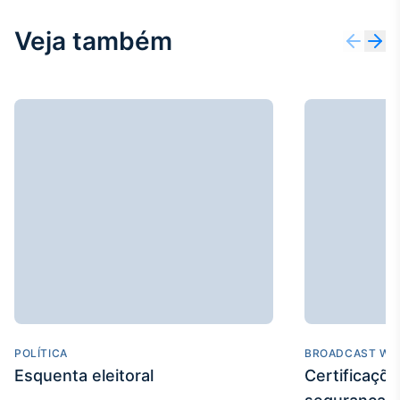
IA
Veja também
Em breve
BroadFast
Em breve
Gestão de
Investimentos
Em breve
POLÍTICA
BROADCAST WE
Esquenta eleitoral
Certificaçõ