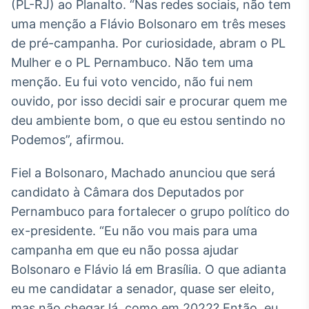
(PL-RJ) ao Planalto. “Nas redes sociais, não tem
Broadcast
uma menção a Flávio Bolsonaro em três meses
Ticker
de pré-campanha. Por curiosidade, abram o PL
Cotações e
headlines de
Mulher e o PL Pernambuco. Não tem uma
notícias
menção. Eu fui voto vencido, não fui nem
ouvido, por isso decidi sair e procurar quem me
Broadcast
deu ambiente bom, o que eu estou sentindo no
Widgets
Podemos”, afirmou.
Componentes
para conteúdos e
Fiel a Bolsonaro, Machado anunciou que será
funcionalidades
candidato à Câmara dos Deputados por
Pernambuco para fortalecer o grupo político do
Broadcast
ex-presidente. “Eu não vou mais para uma
Wallboard
campanha em que eu não possa ajudar
Conteúdos e
dados para
Bolsonaro e Flávio lá em Brasília. O que adianta
displays e telas
eu me candidatar a senador, quase ser eleito,
mas não chegar lá, como em 2022? Então, eu