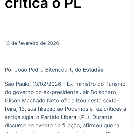
critica o PL
Broadcast
Agro
Tudo sobre o
agronegócio
13 de fevereiro de 2026
Broadcast
Político
Os bastidores da
política em tempo
Por João Pedro Bitencourt, do
Estadão
real
São Paulo, 13/02/2026 – Ex-ministro do Turismo
Broadcast
do governo do ex-presidente Jair Bolsonaro,
Energia
Gilson Machado Neto oficializou nesta sexta-
O setor de
feira, 13, sua filiação ao Podemos e fez críticas à
energia elétrica
no Brasil
antiga sigla, o Partido Liberal (PL). Durante
discurso no evento de filiação, afirmou que “a