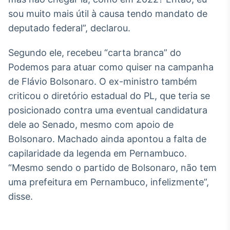
Broadcast
sou muito mais útil à causa tendo mandato de
Curadoria
deputado federal”, declarou.
Curadoria de
conteúdos
Segundo ele, recebeu “carta branca” do
noticiosos
Soluções de
Podemos para atuar como quiser na campanha
Tecnologia
de Flávio Bolsonaro. O ex-ministro também
Broadcast
criticou o diretório estadual do PL, que teria se
Radar
posicionado contra uma eventual candidatura
Monitoramento
dele ao Senado, mesmo com apoio de
inteligente de
notícias e
Bolsonaro. Machado ainda apontou a falta de
conteúdos
capilaridade da legenda em Pernambuco.
Broadcast
“Mesmo sendo o partido de Bolsonaro, não tem
Fundos
uma prefeitura em Pernambuco, infelizmente”,
A melhor
disse.
plataforma para
analisar fundos
de investimento
no Brasil