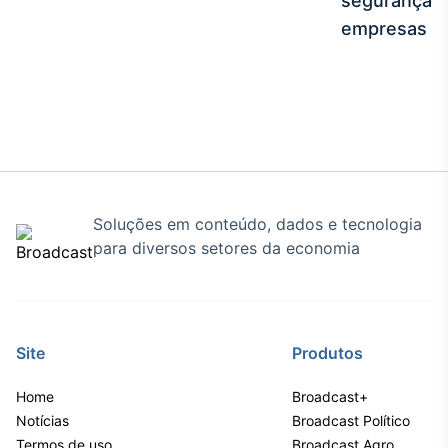
segurança e
Tokenização
empresas
de ativos
Em breve
Crédito
Em breve
Soluções em conteúdo, dados e tecnologia
para diversos setores da economia
Site
Produtos
Home
Broadcast+
Notícias
Broadcast Político
Termos de uso
Broadcast Agro