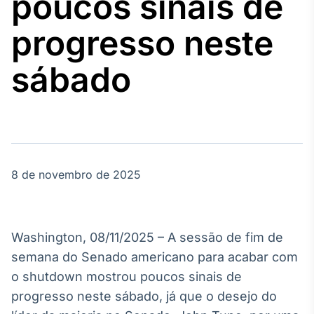
poucos sinais de
Broadcast
Agro
progresso neste
Tudo sobre o
agronegócio
sábado
Broadcast
Político
Os bastidores da
política em
tempo real
8 de novembro de 2025
Broadcast
Energia
Washington, 08/11/2025 – A sessão de fim de
O setor de
semana do Senado americano para acabar com
energia elétrica
no Brasil
o shutdown mostrou poucos sinais de
progresso neste sábado, já que o desejo do