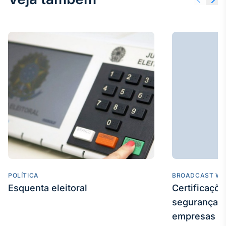
Broadcast
Curadoria
Curadoria de
conteúdos
noticiosos
Soluções de
Tecnologia
Broadcast
Radar
Monitoramento
inteligente de
notícias e
conteúdos
Broadcast
Fundos
POLÍTICA
BROADCAST WE
Esquenta eleitoral
Certificaçõ
A melhor
plataforma para
segurança e
analisar fundos
de investimento
empresas
no Brasil