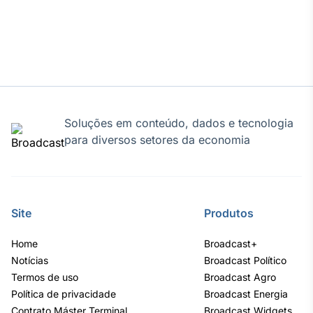
IA
Em breve
Soluções em conteúdo, dados e tecnologia
BroadFast
para diversos setores da economia
Em breve
Site
Produtos
Gestão de
Home
Investimentos
Broadcast+
Notícias
Broadcast Político
Em breve
Termos de uso
Broadcast Agro
Política de privacidade
Broadcast Energia
Contrato Máster Terminal
Broadcast Widgets