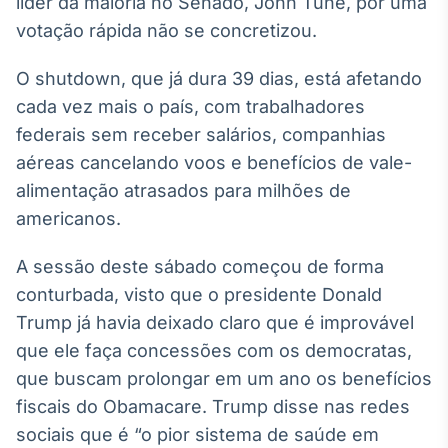
líder da maioria no Senado, John Tune, por uma
Broadcast
White Label
votação rápida não se concretizou.
Plataforma para
conteúdos
O shutdown, que já dura 39 dias, está afetando
personalizados
Soluções de Dados
cada vez mais o país, com trabalhadores
e Conteúdos
federais sem receber salários, companhias
aéreas cancelando voos e benefícios de vale-
Broadcast
OTC
alimentação atrasados para milhões de
Plataforma para
americanos.
negociação de
ativos
A sessão deste sábado começou de forma
conturbada, visto que o presidente Donald
Broadcast
Trump já havia deixado claro que é improvável
Datafeed
que ele faça concessões com os democratas,
APIs para
que buscam prolongar em um ano os benefícios
integração de
conteúdos e
fiscais do Obamacare. Trump disse nas redes
dados
sociais que é “o pior sistema de saúde em