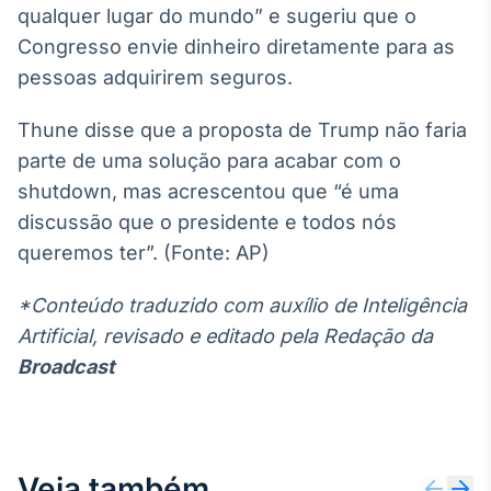
qualquer lugar do mundo” e sugeriu que o
Broadcast
Ticker
Congresso envie dinheiro diretamente para as
Cotações e
pessoas adquirirem seguros.
headlines de
notícias
Thune disse que a proposta de Trump não faria
parte de uma solução para acabar com o
Broadcast
shutdown, mas acrescentou que “é uma
Widgets
discussão que o presidente e todos nós
Componentes
queremos ter”. (Fonte: AP)
para conteúdos e
funcionalidades
*Conteúdo traduzido com auxílio de Inteligência
Artificial, revisado e editado pela Redação da
Broadcast
Broadcast
Wallboard
Conteúdos e
dados para
displays e telas
Veja também