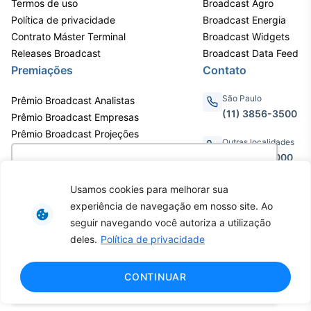
Termos de uso
Broadcast Agro
IA
Política de privacidade
Broadcast Energia
Em breve
Contrato Máster Terminal
Broadcast Widgets
Releases Broadcast
Broadcast Data Feed
Premiações
Contato
São Paulo
Prêmio Broadcast Analistas
(11) 3856-3500
Prêmio Broadcast Empresas
BroadFast
Prêmio Broadcast Projeções
Em breve
Outras localidades
0800.011.3000
Utilizamos cookies para oferecer melhor
experiência, melhorar o desempenho, analisar
Usamos cookies para melhorar sua
como você interage em nosso site e
experiência de navegação em nosso site. Ao
personalizar conteúdo. Ao utilizar este site, você
Av. Eng. Caetano Álvares, 55 - 3º e
seguir navegando você autoriza a utilização
Gestão de
6º andar, Bairro do Limão, São
concorda com o uso de cookies.
Saiba mais
deles.
Política de privacidade
Investimentos
Paulo / SP, CEP 02598-900 -
CNPJ: 62.652.961/0001-38
Em breve
Copyright © 2026 - Todos os
Ok, entendi!
CONTINUAR
direitos reservados ao Broadcast |
Agência Estado.