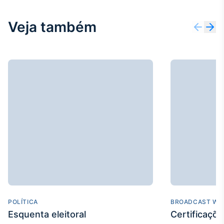
Broadcast
Ticker
Veja também
Cotações e
headlines de
notícias
Broadcast
Widgets
Componentes
para conteúdos e
funcionalidades
Broadcast
Wallboard
Conteúdos e
dados para
displays e telas
POLÍTICA
BROADCAST WE
Esquenta eleitoral
Certificaçõ