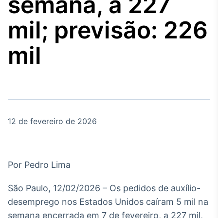
semana, a 227
Broadcast
Agro
mil; previsão: 226
Tudo sobre o
agronegócio
mil
Broadcast
Político
Os bastidores da
política em tempo
real
12 de fevereiro de 2026
Broadcast
Energia
Por Pedro Lima
O setor de
energia elétrica
São Paulo, 12/02/2026 – Os pedidos de auxílio-
no Brasil
desemprego nos Estados Unidos caíram 5 mil na
semana encerrada em 7 de fevereiro, a 227 mil,