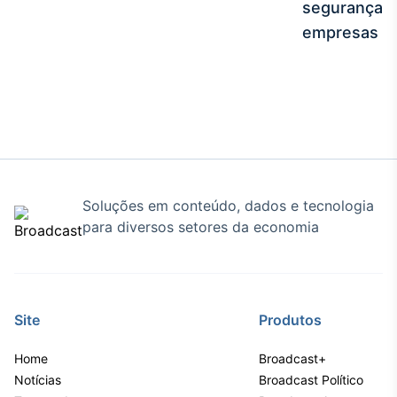
segurança e
Broadcast
empresas
Curadoria
Curadoria de
conteúdos
noticiosos
Soluções de
Tecnologia
Broadcast
Radar
Monitoramento
Soluções em conteúdo, dados e tecnologia
inteligente de
para diversos setores da economia
notícias e
conteúdos
Broadcast
Fundos
Site
Produtos
A melhor
plataforma para
Home
Broadcast+
analisar fundos
de investimento
Notícias
Broadcast Político
no Brasil