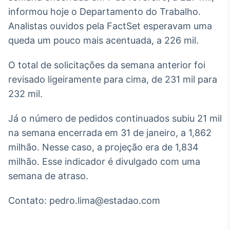
Broadcast
informou hoje o Departamento do Trabalho.
White Label
Analistas ouvidos pela FactSet esperavam uma
Plataforma para
conteúdos
queda um pouco mais acentuada, a 226 mil.
personalizados
Soluções de Dados
e Conteúdos
O total de solicitações da semana anterior foi
revisado ligeiramente para cima, de 231 mil para
Broadcast
232 mil.
OTC
Plataforma para
Já o número de pedidos continuados subiu 21 mil
negociação de
ativos
na semana encerrada em 31 de janeiro, a 1,862
milhão. Nesse caso, a projeção era de 1,834
Broadcast
milhão. Esse indicador é divulgado com uma
Datafeed
semana de atraso.
APIs para
integração de
Contato: pedro.lima@estadao.com
conteúdos e
dados