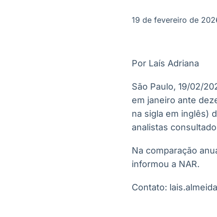
OTC
Datafeed
Plataforma para
APIs para
19 de fevereiro de 202
negociação de
integração de
ativos
conteúdos e
Soluções de
dados
Tecnologia
Por Laís Adriana
Broadcast
Broadcast
Radar
Fundos
São Paulo, 19/02/20
Monitoramento
A melhor
em janeiro ante dez
inteligente de
plataforma para
notícias e
analisar fundos
na sigla em inglês) 
conteúdos
de investimento
analistas consultado
no Brasil
Na comparação anual
informou a NAR.
Contato: lais.almei