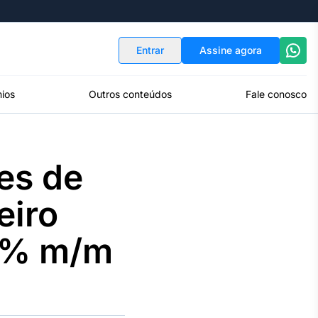
Indicadores
Conversor de Moedas
Entrar
Assine agora
ios
Outros conteúdos
Fale conosco
es de
eiro
 1% m/m