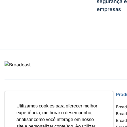
segurança e
empresas
Site
Prod
Utilizamos cookies para oferecer melhor
Home
Broad
experiência, melhorar o desempenho,
Notícias
Broad
analisar como você interage em nosso
Termos de uso
Broad
site e personalizar conteúdo. Ao utilizar