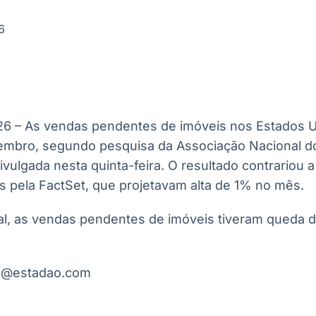
Ticker
Widgets
Wallboard
Curadoria
Cotações e
Componentes
Conteúdos e
Curadoria de
6
headlines de
para conteúdos e
dados para
conteúdos
notícias
funcionalidades
displays e telas
noticiosos
IA
BroadFast
Gestão de
Tokenização
Investimentos
de ativos
Em breve
Em breve
26 – As vendas pendentes de imóveis nos Estados 
Em breve
Em breve
embro, segundo pesquisa da Associação Nacional d
divulgada nesta quinta-feira. O resultado contrariou 
s pela FactSet, que projetavam alta de 1% no mês.
, as vendas pendentes de imóveis tiveram queda d
da@estadao.com