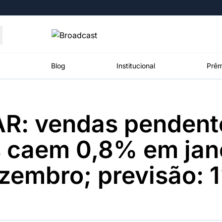
Moedas
Commodities
Blog
Institucional
Prêm
R: vendas pendent
roadcast
Content
ções
Broadcast
Broadcast
Broadcast
s caem 0,8% em jan
Político
Energia
White Label
Os bastidores da
O setor de
Plataforma para
ezembro; previsão:
política em
energia elétrica
conteúdos
tempo real
no Brasil
personalizados
Broadcast
Broadcast
Broadcast
Broadcast