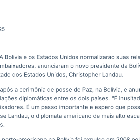
Ticker
Widgets
Wallboard
Curadoria
Cotações e
Componentes
Conteúdos e
Curadoria de
headlines de
para conteúdos e
dados para
conteúdos
notícias
funcionalidades
displays e telas
noticiosos
25
IA
BroadFast
Gestão de
Tokenização
Investimentos
de ativos
Em breve
Em breve
 A Bolívia e os Estados Unidos normalizarão suas rel
Em breve
Em breve
mbaixadores, anunciaram o novo presidente da Bolív
tado dos Estados Unidos, Christopher Landau.
pós a cerimônia de posse de Paz, na Bolívia, e anun
ações diplomáticas entre os dois países. “É inusita
ixadores. É um passo importante e espero que pos
sse Landau, o diplomata americano de mais alto esca
s.
 norte-americano na Bolívia foi expulso em 2008 pe