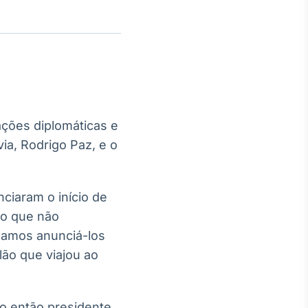
Crédito
Em breve
ações diplomáticas e
ia, Rodrigo Paz, e o
ciaram o início de
do que não
samos anunciá-los
lão que viajou ao
lo então presidente