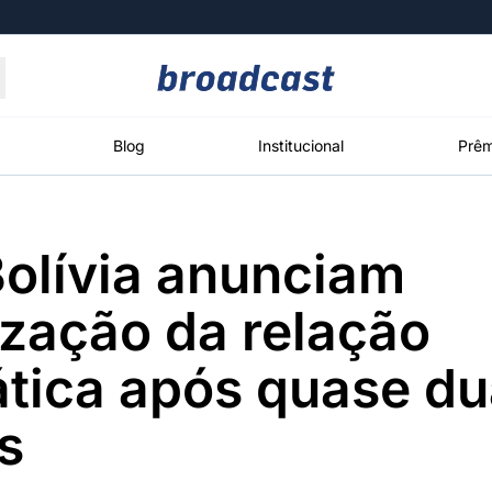
Moedas
Commodities
Blog
Institucional
Prêm
olívia anunciam
roadcast
Content
ções
Broadcast
Broadcast
Broadcast
zação da relação
Político
Energia
White Label
Os bastidores da
O setor de
Plataforma para
tica após quase d
política em
energia elétrica
conteúdos
tempo real
no Brasil
personalizados
s
Broadcast
Broadcast
Broadcast
Broadcast