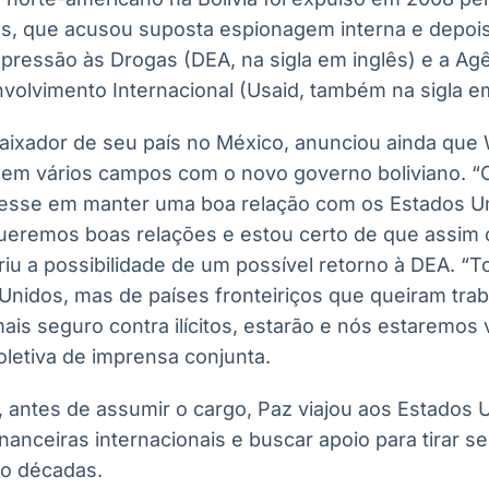
es, que acusou suposta espionagem interna e depois 
pressão às Drogas (DEA, na sigla em inglês) e a Ag
volvimento Internacional (Usaid, também na sigla em
aixador de seu país no México, anunciou ainda que
 em vários campos com o novo governo boliviano. “
resse em manter uma boa relação com os Estados U
eremos boas relações e estou certo de que assim o
riu a possibilidade de um possível retorno à DEA. “T
nidos, mas de países fronteiriços que queiram trab
ais seguro contra ilícitos, estarão e nós estaremos
oletiva de imprensa conjunta.
antes de assumir o cargo, Paz viajou aos Estados U
anceiras internacionais e buscar apoio para tirar seu
o décadas.