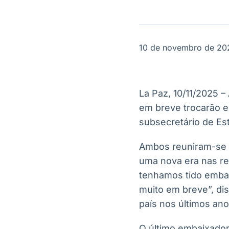
OTC
Datafeed
Plataforma para
APIs para
negociação de
integração de
ativos
conteúdos e
Soluções de
dados
10 de novembro de 20
Tecnologia
Broadcast
Broadcast
Radar
Fundos
La Paz, 10/11/2025 –
Monitoramento
A melhor
em breve trocarão e
inteligente de
plataforma para
notícias e
analisar fundos
subsecretário de Es
conteúdos
de investimento
no Brasil
Ambos reuniram-se a
uma nova era nas rel
tenhamos tido emba
muito em breve”, di
país nos últimos ano
O último embaixador