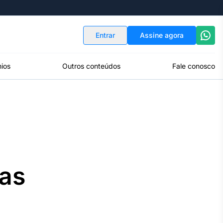
Indicadores
Conversor de Moedas
Entrar
Assine agora
ios
Outros conteúdos
Fale conosco
uas