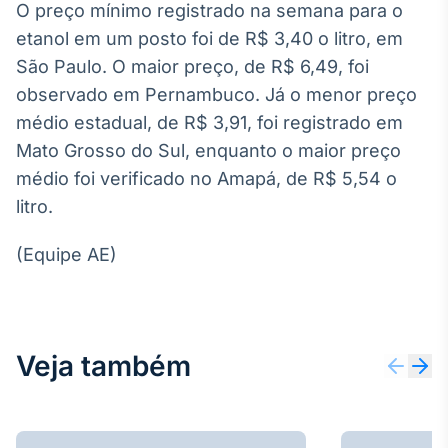
O preço mínimo registrado na semana para o
Broadcast
etanol em um posto foi de R$ 3,40 o litro, em
Ticker
Cotações e
São Paulo. O maior preço, de R$ 6,49, foi
headlines de
observado em Pernambuco. Já o menor preço
notícias
médio estadual, de R$ 3,91, foi registrado em
Mato Grosso do Sul, enquanto o maior preço
Broadcast
médio foi verificado no Amapá, de R$ 5,54 o
Widgets
litro.
Componentes
para conteúdos e
funcionalidades
(Equipe AE)
Broadcast
Wallboard
Veja também
Conteúdos e
dados para
displays e telas