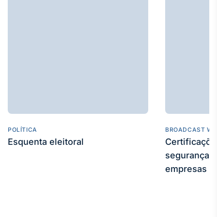
Broadcast
Curadoria
Curadoria de
conteúdos
noticiosos
Soluções de
Tecnologia
Broadcast
Radar
Monitoramento
inteligente de
notícias e
POLÍTICA
BROADCAST WE
conteúdos
Esquenta eleitoral
Certificaçõ
segurança e
Broadcast
Fundos
empresas
A melhor
plataforma para
analisar fundos
de investimento
no Brasil