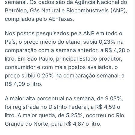
Broadcast
semanal. Os dados são da Agência Nacional do
White Label
Petróleo, Gás Natural e Biocombustíveis (ANP),
Plataforma para
compilados pelo AE-Taxas.
conteúdos
personalizados
Soluções de Dados
Nos postos pesquisados pela ANP em todo o
e Conteúdos
País, o preço médio do etanol subiu 0,23% na
Broadcast
comparação com a semana anterior, a R$ 4,28 o
OTC
litro. Em São Paulo, principal Estado produtor,
Plataforma para
consumidor e com mais postos avaliados, o
negociação de
ativos
preço subiu 0,25% na comparação semanal, a
R$ 4,09 o litro.
Broadcast
A maior alta porcentual na semana, de 9,03%,
Datafeed
foi registrada no Distrito Federal, a R$ 4,59 o
APIs para
integração de
litro. A maior queda, de 5,25%, ocorreu no Rio
conteúdos e
Grande do Norte, para R$ 4,87 o litro.
dados