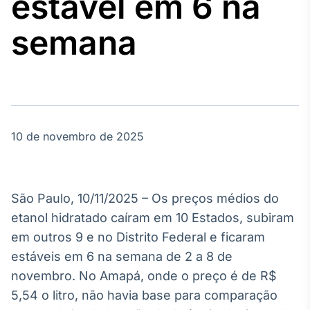
estável em 6 na
Broadcast
Agro
semana
Tudo sobre o
agronegócio
Broadcast
Político
10 de novembro de 2025
Os bastidores da
política em
tempo real
São Paulo, 10/11/2025 – Os preços médios do
Broadcast
etanol hidratado caíram em 10 Estados, subiram
Energia
em outros 9 e no Distrito Federal e ficaram
O setor de
estáveis em 6 na semana de 2 a 8 de
energia elétrica
no Brasil
novembro. No Amapá, onde o preço é de R$
5,54 o litro, não havia base para comparação