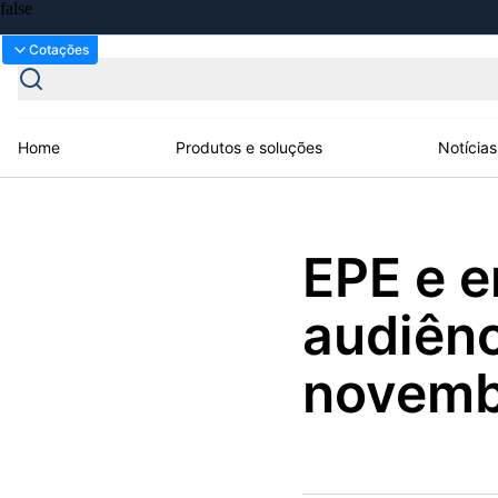
Bolsas
Gráficos
Cotações
Home
Produtos e soluções
Notícias
Plataformas
EPE e 
Broadcast
Prêmio Broadcast
Agências de
Prêmio Broadcast
Prêmio B
Sobre nós
Releases Broadcast
Releases
Branded 
comunicação
Analistas
Empresas
Proje
Broadcast+
Broadcast
audiênc
Agro
O mercado
financeiro em
Tudo sobre o
novemb
tempo real
agronegócio
Soluções de Dados
e Conteúdos
Broadcast
Broadcast