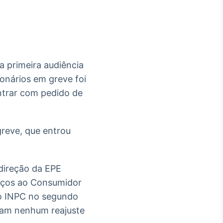
a primeira audiência
Crédito
onários em greve foi
Em breve
ntrar com pedido de
greve, que entrou
direção da EPE
reços ao Consumidor
do INPC no segundo
iam nenhum reajuste