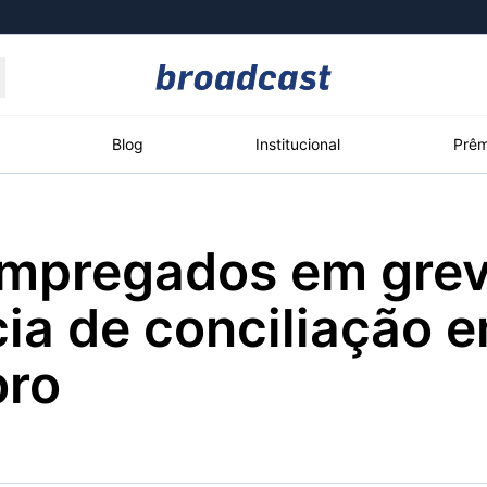
Moedas
Commodities
Blog
Institucional
Prêm
empregados em grev
roadcast
Content
ções
Broadcast
Broadcast
Broadcast
ia de conciliação 
Político
Energia
White Label
Os bastidores da
O setor de
Plataforma para
ro
política em tempo
energia elétrica
conteúdos
real
no Brasil
personalizados
Broadcast
Broadcast
Broadcast
Broadcast