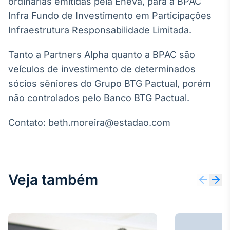
ordinárias emitidas pela Eneva, para a BPAC
Broadcast
White Label
Infra Fundo de Investimento em Participações
Plataforma para
Infraestrutura Responsabilidade Limitada.
conteúdos
personalizados
Soluções de Dados
Tanto a Partners Alpha quanto a BPAC são
e Conteúdos
veículos de investimento de determinados
sócios sêniores do Grupo BTG Pactual, porém
Broadcast
OTC
não controlados pelo Banco BTG Pactual.
Plataforma para
negociação de
Contato: beth.moreira@estadao.com
ativos
Broadcast
Datafeed
Veja também
APIs para
integração de
conteúdos e
dados