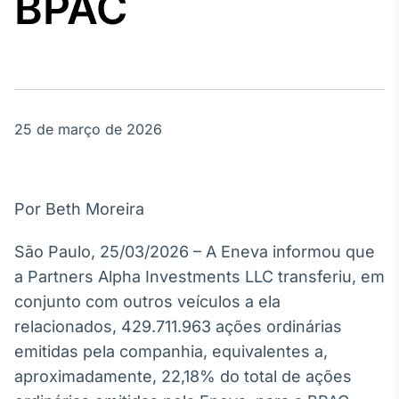
BPAC
Broadcast
Agro
Tudo sobre o
agronegócio
25 de março de 2026
Broadcast
Político
Os bastidores da
política em
Por Beth Moreira
tempo real
São Paulo, 25/03/2026 – A Eneva informou que
Broadcast
a Partners Alpha Investments LLC transferiu, em
Energia
conjunto com outros veículos a ela
O setor de
relacionados, 429.711.963 ações ordinárias
energia elétrica
no Brasil
emitidas pela companhia, equivalentes a,
aproximadamente, 22,18% do total de ações