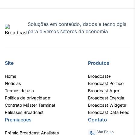
Broadcast
Curadoria
Curadoria de
Soluções em conteúdo, dados e tecnologia
conteúdos
noticiosos
para diversos setores da economia
Soluções de
Tecnologia
Broadcast
Radar
Site
Produtos
Monitoramento
inteligente de
Home
Broadcast+
notícias e
Notícias
conteúdos
Broadcast Político
Termos de uso
Broadcast Agro
Broadcast
Política de privacidade
Broadcast Energia
Fundos
Contrato Máster Terminal
Broadcast Widgets
Releases Broadcast
A melhor
Broadcast Data Feed
plataforma para
Premiações
Contato
analisar fundos
de investimento
São Paulo
Prêmio Broadcast Analistas
no Brasil