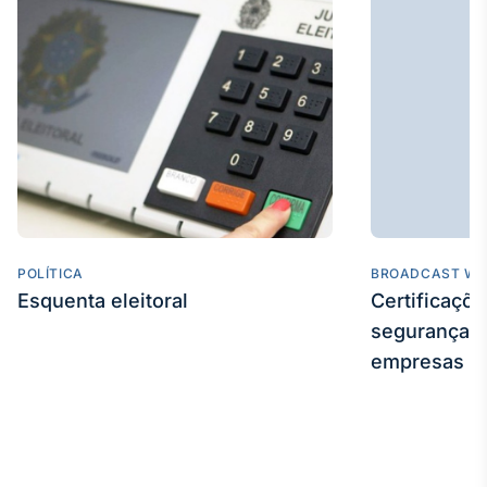
Broadcast
Ticker
Cotações e
headlines de
notícias
Broadcast
Widgets
Componentes
para conteúdos e
funcionalidades
POLÍTICA
BROADCAST WE
Esquenta eleitoral
Certificaçõ
segurança e
Broadcast
empresas
Wallboard
Conteúdos e
dados para
displays e telas