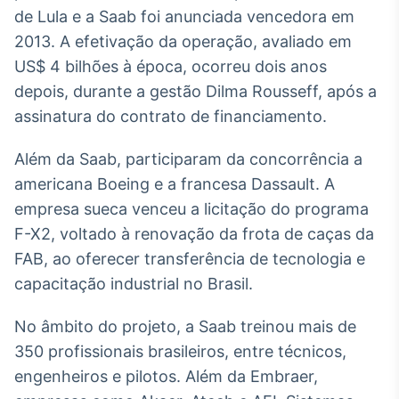
Broadcast
de Lula e a Saab foi anunciada vencedora em
Curadoria
2013. A efetivação da operação, avaliado em
Curadoria de
US$ 4 bilhões à época, ocorreu dois anos
conteúdos
depois, durante a gestão Dilma Rousseff, após a
noticiosos
Soluções de
assinatura do contrato de financiamento.
Tecnologia
Broadcast
Além da Saab, participaram da concorrência a
Radar
americana Boeing e a francesa Dassault. A
Monitoramento
empresa sueca venceu a licitação do programa
inteligente de
notícias e
F-X2, voltado à renovação da frota de caças da
conteúdos
FAB, ao oferecer transferência de tecnologia e
capacitação industrial no Brasil.
Broadcast
Fundos
No âmbito do projeto, a Saab treinou mais de
A melhor
plataforma para
350 profissionais brasileiros, entre técnicos,
analisar fundos
engenheiros e pilotos. Além da Embraer,
de investimento
no Brasil