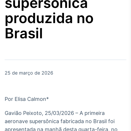
supersônica
Broadcast
Agro
produzida no
Tudo sobre o
agronegócio
Brasil
Broadcast
Político
Os bastidores da
política em tempo
real
25 de março de 2026
Broadcast
Energia
Por Elisa Calmon*
O setor de
energia elétrica
Gavião Peixoto, 25/03/2026 – A primeira
no Brasil
aeronave supersônica fabricada no Brasil foi
apresentada na manhã desta quarta-feira, no