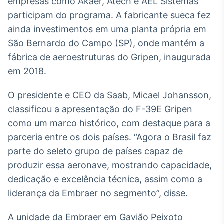
empresas como Akaer, Atech e AEL Sistemas
IA
participam do programa. A fabricante sueca fez
Em breve
ainda investimentos em uma planta própria em
São Bernardo do Campo (SP), onde mantém a
fábrica de aeroestruturas do Gripen, inaugurada
em 2018.
BroadFast
O presidente e CEO da Saab, Micael Johansson,
Em breve
classificou a apresentação do F-39E Gripen
como um marco histórico, com destaque para a
parceria entre os dois países. “Agora o Brasil faz
parte do seleto grupo de países capaz de
Gestão de
produzir essa aeronave, mostrando capacidade,
Investimentos
dedicação e excelência técnica, assim como a
Em breve
liderança da Embraer no segmento”, disse.
A unidade da Embraer em Gavião Peixoto