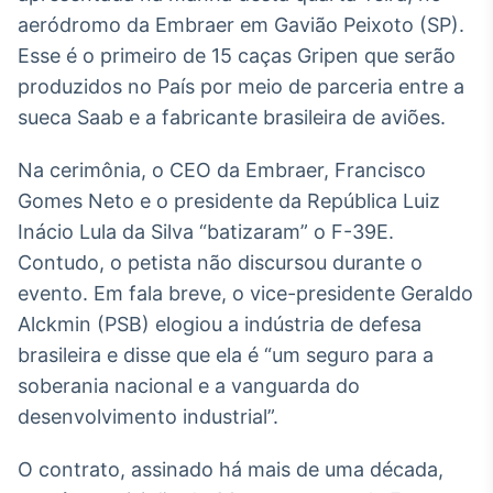
Broadcast
aeródromo da Embraer em Gavião Peixoto (SP).
White Label
Esse é o primeiro de 15 caças Gripen que serão
Plataforma para
conteúdos
produzidos no País por meio de parceria entre a
personalizados
Soluções de Dados
sueca Saab e a fabricante brasileira de aviões.
e Conteúdos
Na cerimônia, o CEO da Embraer, Francisco
Broadcast
Gomes Neto e o presidente da República Luiz
OTC
Inácio Lula da Silva “batizaram” o F-39E.
Plataforma para
negociação de
Contudo, o petista não discursou durante o
ativos
evento. Em fala breve, o vice-presidente Geraldo
Alckmin (PSB) elogiou a indústria de defesa
Broadcast
brasileira e disse que ela é “um seguro para a
Datafeed
soberania nacional e a vanguarda do
APIs para
desenvolvimento industrial”.
integração de
conteúdos e
dados
O contrato, assinado há mais de uma década,