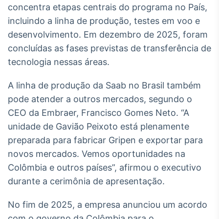
concentra etapas centrais do programa no País,
Tokenização
incluindo a linha de produção, testes em voo e
de ativos
desenvolvimento. Em dezembro de 2025, foram
Em breve
concluídas as fases previstas de transferência de
tecnologia nessas áreas.
A linha de produção da Saab no Brasil também
Crédito
pode atender a outros mercados, segundo o
Em breve
CEO da Embraer, Francisco Gomes Neto. “A
unidade de Gavião Peixoto está plenamente
preparada para fabricar Gripen e exportar para
novos mercados. Vemos oportunidades na
Colômbia e outros países”, afirmou o executivo
durante a cerimônia de apresentação.
No fim de 2025, a empresa anunciou um acordo
com o governo da Colômbia para o