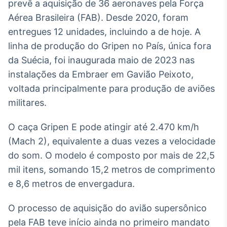
prevê a aquisição de 36 aeronaves pela Força
Broadcast
Aérea Brasileira (FAB). Desde 2020, foram
Ticker
entregues 12 unidades, incluindo a de hoje. A
Cotações e
headlines de
linha de produção do Gripen no País, única fora
notícias
da Suécia, foi inaugurada maio de 2023 nas
instalações da Embraer em Gavião Peixoto,
Broadcast
voltada principalmente para produção de aviões
Widgets
militares.
Componentes
para conteúdos e
O caça Gripen E pode atingir até 2.470 km/h
funcionalidades
(Mach 2), equivalente a duas vezes a velocidade
do som. O modelo é composto por mais de 22,5
Broadcast
mil itens, somando 15,2 metros de comprimento
Wallboard
e 8,6 metros de envergadura.
Conteúdos e
dados para
displays e telas
O processo de aquisição do avião supersônico
pela FAB teve início ainda no primeiro mandato