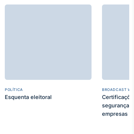
IA
Em breve
BroadFast
Em breve
POLÍTICA
BROADCAST WE
Esquenta eleitoral
Certificaçõ
Gestão de
Investimentos
segurança e
Em breve
empresas