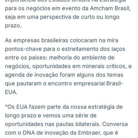
Broadcast
para os negócios em evento da Amcham Brasil,
White Label
seja em uma perspectiva de curto ou longo
Plataforma para
conteúdos
prazo.
personalizados
Soluções de Dados
e Conteúdos
As empresas brasileiras colocaram na mira
pontos-chave para o estreitamento dos laços
Broadcast
entre os países: melhoria do ambiente de
OTC
Plataforma para
negócios, oportunidades em minerais críticos, e
negociação de
agenda de inovação foram alguns dos temas
ativos
que pautaram o encontro empresarial Brasil-
EUA.
Broadcast
Datafeed
“Os EUA fazem parte da nossa estratégia de
APIs para
longo prazo e vemos uma série de
integração de
conteúdos e
oportunidades nas pautas bilaterais. Conversa
dados
com o DNA de inovação da Embraer, que é