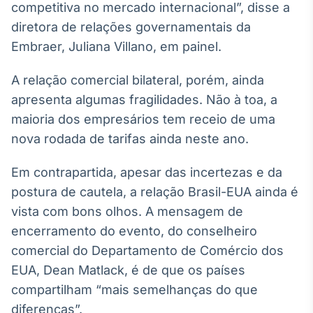
competitiva no mercado internacional”, disse a
Broadcast
diretora de relações governamentais da
Ticker
Cotações e
Embraer, Juliana Villano, em painel.
headlines de
notícias
A relação comercial bilateral, porém, ainda
apresenta algumas fragilidades. Não à toa, a
Broadcast
maioria dos empresários tem receio de uma
Widgets
nova rodada de tarifas ainda neste ano.
Componentes
para conteúdos e
Em contrapartida, apesar das incertezas e da
funcionalidades
postura de cautela, a relação Brasil-EUA ainda é
vista com bons olhos. A mensagem de
Broadcast
encerramento do evento, do conselheiro
Wallboard
comercial do Departamento de Comércio dos
Conteúdos e
dados para
EUA, Dean Matlack, é de que os países
displays e telas
compartilham “mais semelhanças do que
diferenças”.