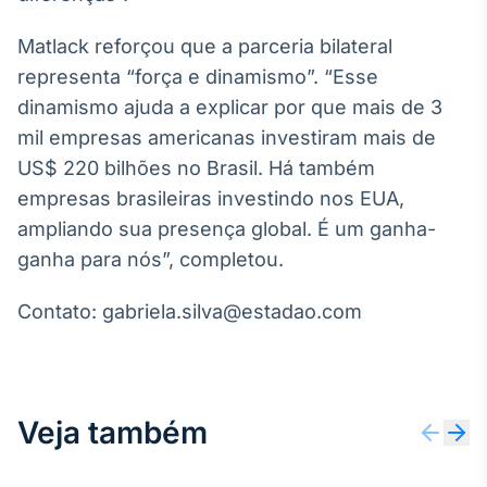
Broadcast
Curadoria
Matlack reforçou que a parceria bilateral
Curadoria de
representa “força e dinamismo”. “Esse
conteúdos
dinamismo ajuda a explicar por que mais de 3
noticiosos
Soluções de
mil empresas americanas investiram mais de
Tecnologia
US$ 220 bilhões no Brasil. Há também
Broadcast
empresas brasileiras investindo nos EUA,
Radar
ampliando sua presença global. É um ganha-
Monitoramento
ganha para nós”, completou.
inteligente de
notícias e
conteúdos
Contato: gabriela.silva@estadao.com
Broadcast
Fundos
A melhor
Veja também
plataforma para
analisar fundos
de investimento
no Brasil