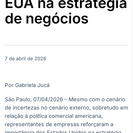
EUA na estratégia
Broadcast
Agro
de negócios
Tudo sobre o
agronegócio
Broadcast
Político
7 de abril de 2026
Os bastidores da
política em
tempo real
Por Gabriela Jucá
Broadcast
Energia
São Paulo, 07/04/2026 – Mesmo com o cenário
O setor de
de incertezas no cenário externo, sobretudo em
energia elétrica
no Brasil
relação à política comercial americana,
representantes de empresas reforçaram a
importância dos Estados Unidos na estratégia