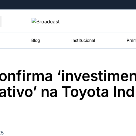
Moedas
Commodities
Blog
Institucional
Prêm
 confirma ‘investime
roadcast
Content
ções
Broadcast
Broadcast
Broadcast
cativo’ na Toyota Ind
Político
Energia
White Label
Os bastidores da
O setor de
Plataforma para
política em
energia elétrica
conteúdos
tempo real
no Brasil
personalizados
Broadcast
Broadcast
Broadcast
Broadcast
25