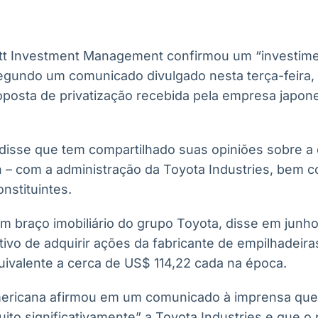
Ticker
Widgets
Wallboard
Curadoria
Cotações e
Componentes
Conteúdos e
Curadoria de
headlines de
para conteúdos e
dados para
conteúdos
notícias
funcionalidades
displays e telas
noticiosos
iott Investment Management confirmou um “investimen
segundo um comunicado divulgado nesta terça-feira,
posta de privatização recebida pela empresa japon
IA
BroadFast
Gestão de
Tokenização
Investimentos
de ativos
Em breve
Em breve
Em breve
Em breve
a disse que tem compartilhado suas opiniões sobre a o
 – com a administração da Toyota Industries, bem
nstituintes.
m braço imobiliário do grupo Toyota, disse em junho
ivo de adquirir ações da fabricante de empilhadeira
uivalente a cerca de US$ 114,22 cada na época.
ericana afirmou em um comunicado à imprensa que 
uito significativamente” a Toyota Industries e que 