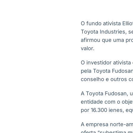
OTC
Datafeed
Plataforma para
APIs para
negociação de
integração de
ativos
conteúdos e
O fundo ativista Ell
Soluções de
dados
Toyota Industries, 
Tecnologia
afirmou que uma pro
Broadcast
Broadcast
valor.
Radar
Fundos
Monitoramento
A melhor
O investidor ativist
inteligente de
plataforma para
notícias e
analisar fundos
pela Toyota Fudosan
conteúdos
de investimento
conselho e outros co
no Brasil
A Toyota Fudosan, u
entidade com o objet
por 16.300 ienes, eq
A empresa norte-am
oferta “subestima m