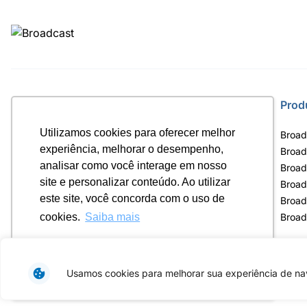
Site
Prod
Utilizamos cookies para oferecer melhor
Home
Broad
experiência, melhorar o desempenho,
Notícias
Broad
analisar como você interage em nosso
Termos de uso
Broad
site e personalizar conteúdo. Ao utilizar
Política de privacidade
Broad
este site, você concorda com o uso de
Contrato Máster Terminal
Broad
Releases Broadcast
Broad
cookies.
Saiba mais
Ok, entendi!
Usamos cookies para melhorar sua experiência de nav
Av. Eng. Caetano Á