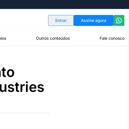
Indicadores
Conversor de Moedas
Entrar
Assine agora
ios
Outros conteúdos
Fale conosco
nto
ustries