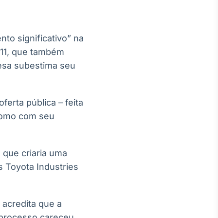
to significativo” na
 11, que também
esa subestima seu
Crédito
Em breve
ferta pública – feita
 como com seu
 que criaria uma
s Toyota Industries
acredita que a
o processo careceu