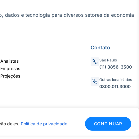
, dados e tecnologia para diversos setores da economia
Contato
São Paulo
Analistas
(11) 3856-3500
 Empresas
 Projeções
Outras localidades
0800.011.3000
ção deles.
Política de privacidade
CONTINUAR
CNPJ: 62.652.961/0001-38
do.