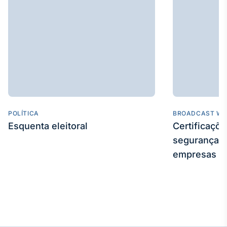
IA
Em breve
BroadFast
Em breve
POLÍTICA
BROADCAST WE
Esquenta eleitoral
Certificaçõ
segurança e
empresas
Gestão de
Investimentos
Em breve