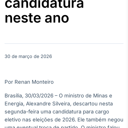
candidatura
Broadcast
Agro
neste ano
Tudo sobre o
agronegócio
Broadcast
Político
30 de março de 2026
Os bastidores da
política em
tempo real
Por Renan Monteiro
Broadcast
Energia
Brasília, 30/03/2026 – O ministro de Minas e
O setor de
Energia, Alexandre Silveira, descartou nesta
energia elétrica
no Brasil
segunda-feira uma candidatura para cargo
eletivo nas eleições de 2026. Ele também negou
uma eventual troca de partido. O ministro falou