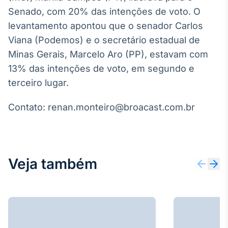
Broadcast
Senado, com 20% das intenções de voto. O
Curadoria
levantamento apontou que o senador Carlos
Curadoria de
Viana (Podemos) e o secretário estadual de
conteúdos
noticiosos
Minas Gerais, Marcelo Aro (PP), estavam com
Soluções de
13% das intenções de voto, em segundo e
Tecnologia
terceiro lugar.
Broadcast
Radar
Contato: renan.monteiro@broacast.com.br
Monitoramento
inteligente de
notícias e
conteúdos
Veja também
Broadcast
Fundos
A melhor
plataforma para
analisar fundos
de investimento
no Brasil