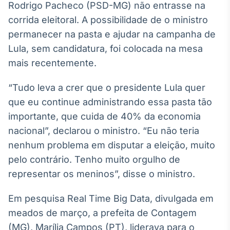
Rodrigo Pacheco (PSD-MG) não entrasse na
Broadcast
corrida eleitoral. A possibilidade de o ministro
Ticker
Cotações e
permanecer na pasta e ajudar na campanha de
headlines de
Lula, sem candidatura, foi colocada na mesa
notícias
mais recentemente.
Broadcast
“Tudo leva a crer que o presidente Lula quer
Widgets
que eu continue administrando essa pasta tão
Componentes
importante, que cuida de 40% da economia
para conteúdos e
funcionalidades
nacional”, declarou o ministro. “Eu não teria
nenhum problema em disputar a eleição, muito
pelo contrário. Tenho muito orgulho de
Broadcast
representar os meninos”, disse o ministro.
Wallboard
Conteúdos e
dados para
Em pesquisa Real Time Big Data, divulgada em
displays e telas
meados de março, a prefeita de Contagem
(MG), Marília Campos (PT), liderava para o