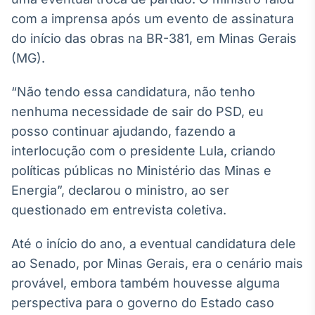
Broadcast
com a imprensa após um evento de assinatura
White Label
do início das obras na BR-381, em Minas Gerais
Plataforma para
conteúdos
(MG).
personalizados
Soluções de Dados
e Conteúdos
“Não tendo essa candidatura, não tenho
nenhuma necessidade de sair do PSD, eu
Broadcast
posso continuar ajudando, fazendo a
OTC
Plataforma para
interlocução com o presidente Lula, criando
negociação de
políticas públicas no Ministério das Minas e
ativos
Energia”, declarou o ministro, ao ser
questionado em entrevista coletiva.
Broadcast
Datafeed
Até o início do ano, a eventual candidatura dele
APIs para
ao Senado, por Minas Gerais, era o cenário mais
integração de
conteúdos e
provável, embora também houvesse alguma
dados
perspectiva para o governo do Estado caso