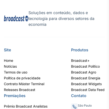
Tokenização
Soluções em conteúdo, dados e
de ativos
tecnologia para diversos setores da
Em breve
economia
Crédito
Em breve
Site
Produtos
Home
Broadcast+
Notícias
Broadcast Político
Termos de uso
Broadcast Agro
Política de privacidade
Broadcast Energia
Contrato Máster Terminal
Broadcast Widgets
Releases Broadcast
Broadcast Data Feed
Premiações
Contato
São Paulo
Prêmio Broadcast Analistas