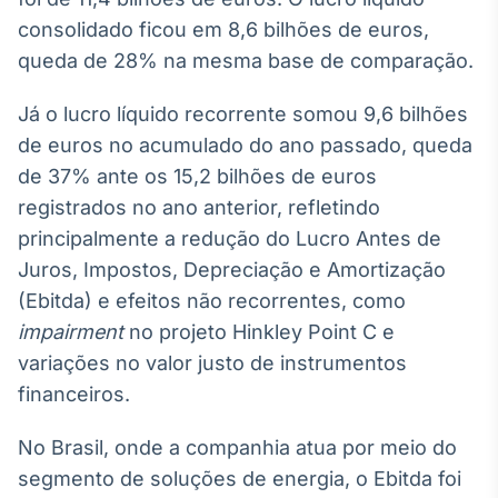
Broadcast
consolidado ficou em 8,6 bilhões de euros,
White Label
queda de 28% na mesma base de comparação.
Plataforma para
conteúdos
personalizados
Soluções de Dados
Já o lucro líquido recorrente somou 9,6 bilhões
e Conteúdos
de euros no acumulado do ano passado, queda
de 37% ante os 15,2 bilhões de euros
Broadcast
registrados no ano anterior, refletindo
OTC
Plataforma para
principalmente a redução do Lucro Antes de
negociação de
Juros, Impostos, Depreciação e Amortização
ativos
(Ebitda) e efeitos não recorrentes, como
impairment
no projeto Hinkley Point C e
Broadcast
variações no valor justo de instrumentos
Datafeed
financeiros.
APIs para
integração de
conteúdos e
No Brasil, onde a companhia atua por meio do
dados
segmento de soluções de energia, o Ebitda foi