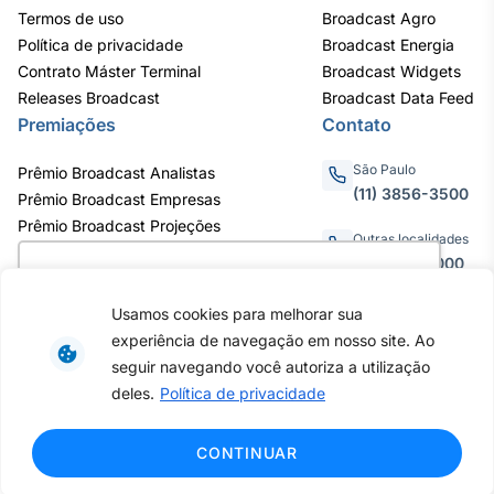
Termos de uso
Broadcast Agro
Política de privacidade
Broadcast Energia
Contrato Máster Terminal
Broadcast Widgets
Releases Broadcast
Broadcast Data Feed
Premiações
Contato
São Paulo
Prêmio Broadcast Analistas
(11) 3856-3500
Prêmio Broadcast Empresas
Prêmio Broadcast Projeções
Outras localidades
0800.011.3000
Utilizamos cookies para oferecer melhor
experiência, melhorar o desempenho, analisar
Usamos cookies para melhorar sua
como você interage em nosso site e
experiência de navegação em nosso site. Ao
personalizar conteúdo. Ao utilizar este site, você
Av. Eng. Caetano Álvares, 55 - 3º e
seguir navegando você autoriza a utilização
6º andar, Bairro do Limão, São
concorda com o uso de cookies.
Saiba mais
deles.
Política de privacidade
Paulo / SP, CEP 02598-900 -
CNPJ: 62.652.961/0001-38
Copyright © 2026 - Todos os
Ok, entendi!
CONTINUAR
direitos reservados ao Broadcast |
Agência Estado.