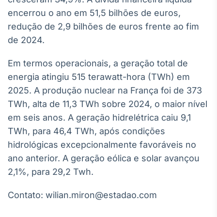
encerrou o ano em 51,5 bilhões de euros,
IA
Em breve
redução de 2,9 bilhões de euros frente ao fim
de 2024.
Em termos operacionais, a geração total de
energia atingiu 515 terawatt-hora (TWh) em
BroadFast
2025. A produção nuclear na França foi de 373
Em breve
TWh, alta de 11,3 TWh sobre 2024, o maior nível
em seis anos. A geração hidrelétrica caiu 9,1
TWh, para 46,4 TWh, após condições
hidrológicas excepcionalmente favoráveis no
ano anterior. A geração eólica e solar avançou
Gestão de
Investimentos
2,1%, para 29,2 Twh.
Em breve
Contato: wilian.miron@estadao.com