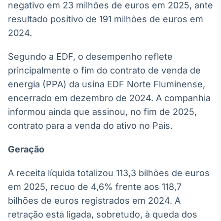
negativo em 23 milhões de euros em 2025, ante
Broadcast
resultado positivo de 191 milhões de euros em
Ticker
Cotações e
2024.
headlines de
notícias
Segundo a EDF, o desempenho reflete
principalmente o fim do contrato de venda de
Broadcast
energia (PPA) da usina EDF Norte Fluminense,
Widgets
encerrado em dezembro de 2024. A companhia
Componentes
informou ainda que assinou, no fim de 2025,
para conteúdos e
funcionalidades
contrato para a venda do ativo no País.
Geração
Broadcast
Wallboard
A receita líquida totalizou 113,3 bilhões de euros
Conteúdos e
em 2025, recuo de 4,6% frente aos 118,7
dados para
displays e telas
bilhões de euros registrados em 2024. A
retração está ligada, sobretudo, à queda dos