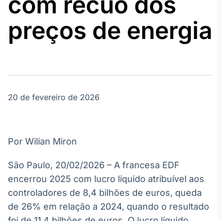
com recuo dos
Broadcast
Agro
preços de energia
Tudo sobre o
agronegócio
Broadcast
Político
20 de fevereiro de 2026
Os bastidores da
política em
tempo real
Por Wilian Miron
Broadcast
Energia
São Paulo, 20/02/2026 – A francesa EDF
O setor de
encerrou 2025 com lucro líquido atribuível aos
energia elétrica
no Brasil
controladores de 8,4 bilhões de euros, queda
de 26% em relação a 2024, quando o resultado
foi de 11,4 bilhões de euros. O lucro líquido