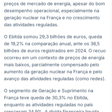
preços de mercado de energia, apesar do bom
Broadcast
Curadoria
desempenho operacional, especialmente na
Curadoria de
geração nuclear na França e no crescimento
conteúdos
das atividades reguladas.
noticiosos
Soluções de
Tecnologia
O Ebitda somou 29,3 bilhões de euros, queda
de 19,2% na comparação anual, ante os 36,5
Broadcast
Radar
bilhões de euros registrados em 2024. O recuo
Monitoramento
ocorreu em um contexto de preços de energia
inteligente de
mais baixos, parcialmente compensado pelo
notícias e
conteúdos
aumento da geração nuclear na França e pelo
avanço das atividades reguladas (como redes).
Broadcast
Fundos
O segmento de Geração e Suprimento na
A melhor
França teve queda de 30,3% no Ebitda,
plataforma para
analisar fundos
enquanto as atividades reguladas no país
de investimento
cresceram 34,9%. A dívida financeira líquida
no Brasil