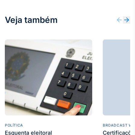
Tokenização
de ativos
Veja também
Em breve
Crédito
Em breve
POLÍTICA
BROADCAST WE
Esquenta eleitoral
Certificaçõ