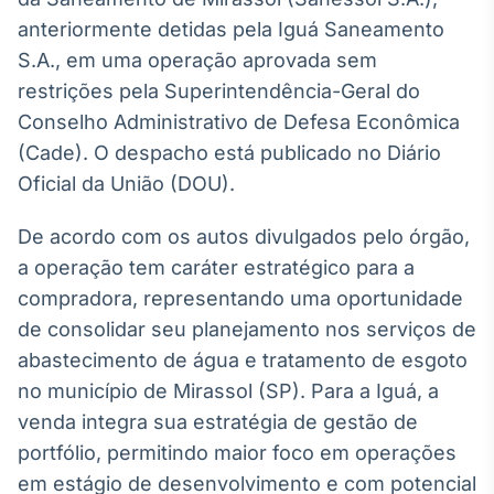
Broadcast
anteriormente detidas pela Iguá Saneamento
White Label
S.A., em uma operação aprovada sem
Plataforma para
conteúdos
restrições pela Superintendência-Geral do
personalizados
Soluções de Dados
Conselho Administrativo de Defesa Econômica
e Conteúdos
(Cade). O despacho está publicado no Diário
Broadcast
Oficial da União (DOU).
OTC
Plataforma para
De acordo com os autos divulgados pelo órgão,
negociação de
a operação tem caráter estratégico para a
ativos
compradora, representando uma oportunidade
de consolidar seu planejamento nos serviços de
Broadcast
abastecimento de água e tratamento de esgoto
Datafeed
no município de Mirassol (SP). Para a Iguá, a
APIs para
integração de
venda integra sua estratégia de gestão de
conteúdos e
portfólio, permitindo maior foco em operações
dados
em estágio de desenvolvimento e com potencial