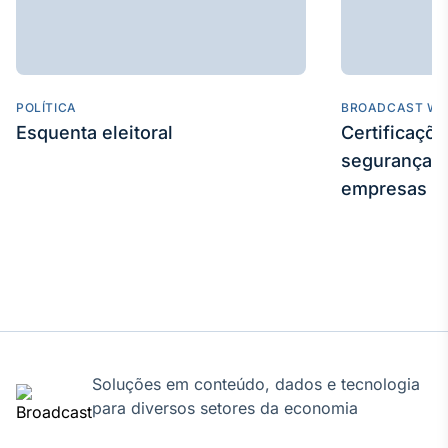
Broadcast
Curadoria
Curadoria de
conteúdos
noticiosos
Soluções de
POLÍTICA
BROADCAST WE
Esquenta eleitoral
Certificaçõ
Tecnologia
segurança e
Broadcast
empresas
Radar
Monitoramento
inteligente de
notícias e
conteúdos
Broadcast
Fundos
A melhor
Soluções em conteúdo, dados e tecnologia
plataforma para
para diversos setores da economia
analisar fundos
de investimento
no Brasil