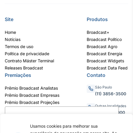
IA
Em breve
Site
Produtos
Home
Broadcast+
Notícias
Broadcast Político
Termos de uso
Broadcast Agro
BroadFast
Política de privacidade
Broadcast Energia
Em breve
Contrato Máster Terminal
Broadcast Widgets
Releases Broadcast
Broadcast Data Feed
Premiações
Contato
São Paulo
Prêmio Broadcast Analistas
(11) 3856-3500
Prêmio Broadcast Empresas
Gestão de
Prêmio Broadcast Projeções
Investimentos
Outras localidades
Em breve
0800.011.3000
Utilizamos cookies para oferecer melhor
experiência, melhorar o desempenho, analisar
Usamos cookies para melhorar sua
como você interage em nosso site e