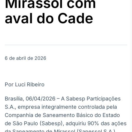
Mirassol com
Broadcast
Agro
aval do Cade
Tudo sobre o
agronegócio
Broadcast
Político
6 de abril de 2026
Os bastidores da
política em
tempo real
Por Luci Ribeiro
Broadcast
Energia
Brasília, 06/04/2026 – A Sabesp Participações
O setor de
S.A., empresa integralmente controlada pela
energia elétrica
no Brasil
Companhia de Saneamento Básico do Estado
de São Paulo (Sabesp), adquiriu 90% das ações
da Saneamento de Mirassol (Sanessol S.A.),