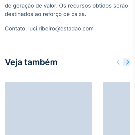
Broadcast
de geração de valor. Os recursos obtidos serão
Ticker
destinados ao reforço de caixa.
Cotações e
headlines de
Contato: luci.ribeiro@estadao.com
notícias
Broadcast
Widgets
Veja também
Componentes
para conteúdos e
funcionalidades
Broadcast
Wallboard
Conteúdos e
dados para
displays e telas