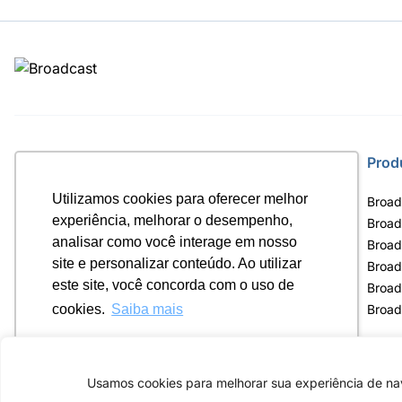
Site
Prod
Utilizamos cookies para oferecer melhor
Home
Broad
experiência, melhorar o desempenho,
Notícias
Broad
analisar como você interage em nosso
Termos de uso
Broad
site e personalizar conteúdo. Ao utilizar
Política de privacidade
Broad
este site, você concorda com o uso de
Contrato Máster Terminal
Broad
Releases Broadcast
Broad
cookies.
Saiba mais
Ok, entendi!
Usamos cookies para melhorar sua experiência de nav
Av. Eng. Caetano Á