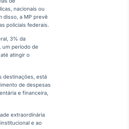
mas de
icas, nacionais ou
ém disso, a MP prevê
 policiais federais.
ral, 3% da
, um período de
té atingir o
s destinações, está
arcimento de despesas
tária e financeira,
ade extraordinária
institucional e ao