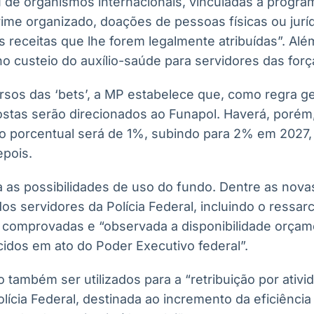
u de organismos internacionais, vinculadas a progra
ime organizado, doações de pessoas físicas ou juríd
s receitas que lhe forem legalmente atribuídas”. Al
custeio do auxílio-saúde para servidores das forças
rsos das ‘bets’, a MP estabelece que, como regra ge
stas serão direcionados ao Funapol. Haverá, porém
o porcentual será de 1%, subindo para 2% em 2027, a
epois.
as possibilidades de uso do fundo. Dentre as nova
os servidores da Polícia Federal, incluindo o ress
comprovadas e “observada a disponibilidade orçamen
cidos em ato do Poder Executivo federal”.
também ser utilizados para a “retribuição por ativid
lícia Federal, destinada ao incremento da eficiência 