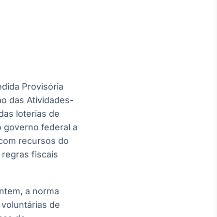
Crédito
Em breve
edida Provisória
o das Atividades-
das loterias de
o governo federal a
 com recursos do
regras fiscais
ontem, a norma
voluntárias de