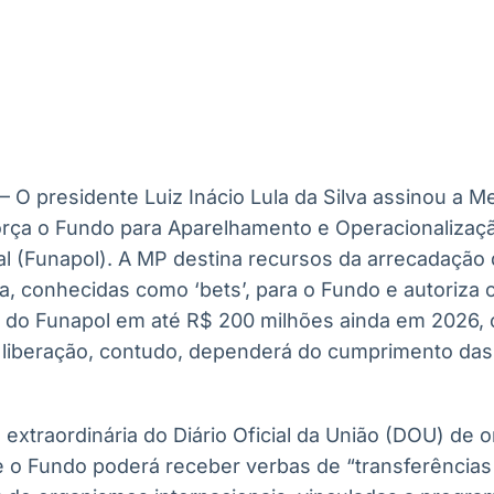
Ticker
Widgets
Wallboard
Curadoria
Cotações e
Componentes
Conteúdos e
Curadoria de
headlines de
para conteúdos e
dados para
conteúdos
notícias
funcionalidades
displays e telas
noticiosos
IA
BroadFast
Gestão de
Tokenização
Investimentos
de ativos
Em breve
Em breve
 – O presidente Luiz Inácio Lula da Silva assinou a M
Em breve
Em breve
orça o Fundo para Aparelhamento e Operacionalizaçã
al (Funapol). A MP destina recursos da arrecadação 
a, conhecidas como ‘bets’, para o Fundo e autoriza 
 do Funapol em até R$ 200 milhões ainda em 2026,
 liberação, contudo, dependerá do cumprimento das 
extraordinária do Diário Oficial da União (DOU) de 
 o Fundo poderá receber verbas de “transferências 