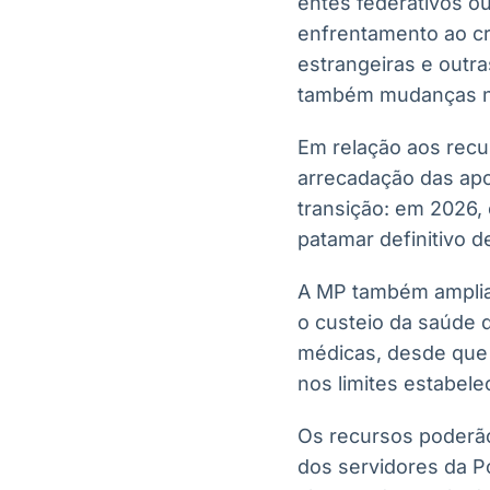
entes federativos o
enfrentamento ao cr
estrangeiras e outra
também mudanças no 
Em relação aos recu
arrecadação das apo
transição: em 2026, 
patamar definitivo d
A MP também amplia 
o custeio da saúde d
médicas, desde que 
nos limites estabele
Os recursos poderão 
dos servidores da Po