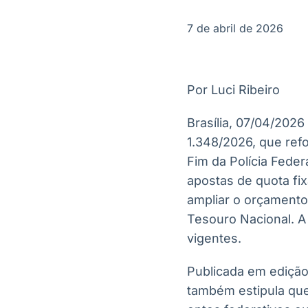
OTC
Datafeed
Plataforma para
APIs para
7 de abril de 2026
negociação de
integração de
ativos
conteúdos e
Soluções de
dados
Tecnologia
Por Luci Ribeiro
Broadcast
Broadcast
Radar
Fundos
Brasília, 07/04/2026
Monitoramento
A melhor
1.348/2026, que ref
inteligente de
plataforma para
notícias e
analisar fundos
Fim da Polícia Feder
conteúdos
de investimento
apostas de quota fix
no Brasil
ampliar o orçamento
Tesouro Nacional. A
vigentes.
Publicada em edição 
também estipula que