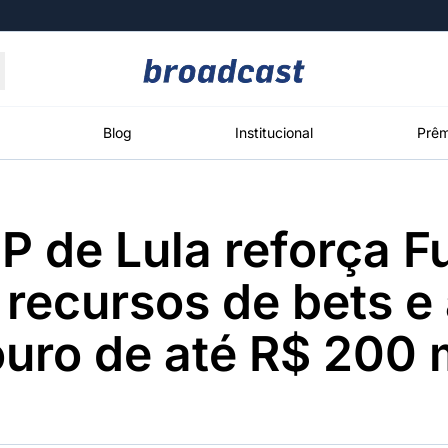
Moedas
Commodities
Blog
Institucional
Prêm
 de Lula reforça F
roadcast
Content
ções
Broadcast
Broadcast
Broadcast
recursos de bets e
Político
Energia
White Label
Os bastidores da
O setor de
Plataforma para
uro de até R$ 200 
política em
energia elétrica
conteúdos
tempo real
no Brasil
personalizados
Broadcast
Broadcast
Broadcast
Broadcast