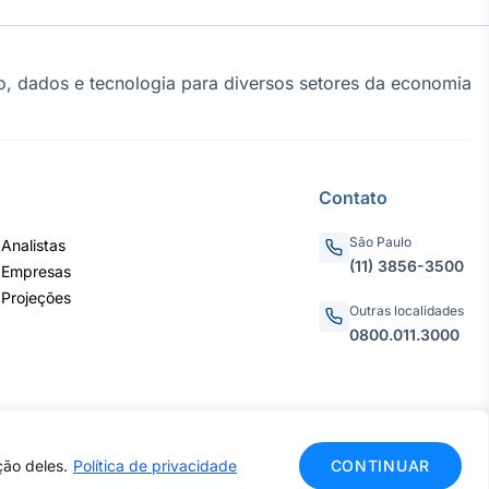
, dados e tecnologia para diversos setores da economia
Contato
São Paulo
Analistas
(11) 3856-3500
 Empresas
 Projeções
Outras localidades
0800.011.3000
ção deles.
Política de privacidade
CONTINUAR
CNPJ: 62.652.961/0001-38