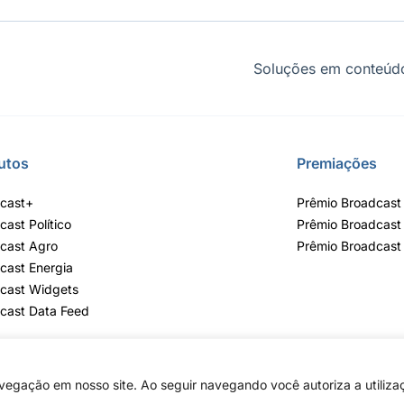
Soluções em conteúdo
utos
Premiações
cast+
Prêmio Broadcast 
cast Político
Prêmio Broadcast
cast Agro
Prêmio Broadcast
cast Energia
cast Widgets
cast Data Feed
egação em nosso site. Ao seguir navegando você autoriza a utiliza
lvares, 55 - 3º e 6º andar, Bairro do Limão, São Paulo / SP, CEP 02598-900 - 