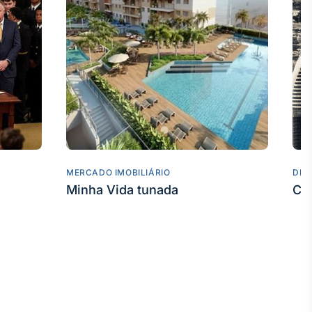
MERCADO IMOBILIÁRIO
DES
Minha Vida tunada
Co