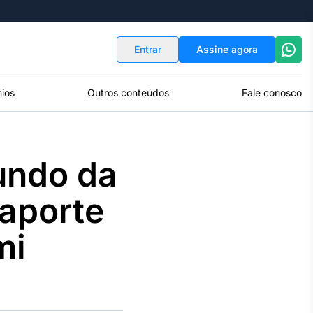
Indicadores
Conversor de Moedas
Entrar
Assine agora
ios
Outros conteúdos
Fale conosco
undo da
 aporte
mi