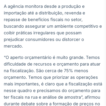
Broadcast
A agência monitora desde a produção e
White Label
importação até a distribuição, revenda e
Plataforma para
conteúdos
repasse de benefícios fiscais no setor,
personalizados
Soluções de Dados
buscando assegurar um ambiente competitivo e
e Conteúdos
coibir práticas irregulares que possam
Broadcast
prejudicar consumidores ou distorcer o
OTC
mercado.
Plataforma para
negociação de
“O aperto orçamentário é muito grande. Temos
ativos
dificuldade de recursos e orçamento para atuar
na fiscalização. São cerca de 75% menos
Broadcast
orçamento. Temos que priorizar as operações
Datafeed
mais importantes, é claro que a fiscalização está
APIs para
integração de
nesse quadro e precisamos do orçamento para
conteúdos e
ter fiscais na rua e análise de amostra”, afirmou
dados
durante debate sobre a formação de preços no