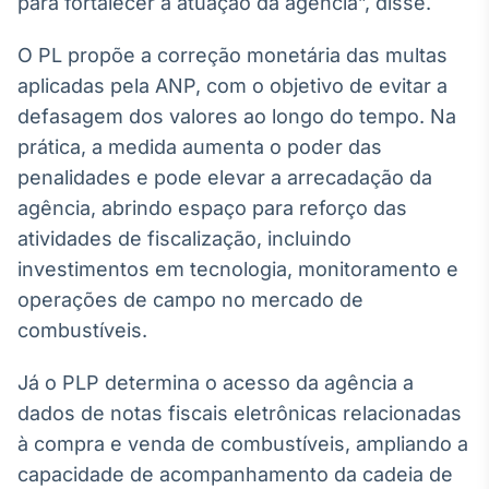
para fortalecer a atuação da agencia”, disse.
Broadcast
Curadoria
O PL propõe a correção monetária das multas
Curadoria de
aplicadas pela ANP, com o objetivo de evitar a
conteúdos
noticiosos
defasagem dos valores ao longo do tempo. Na
Soluções de
prática, a medida aumenta o poder das
Tecnologia
penalidades e pode elevar a arrecadação da
Broadcast
agência, abrindo espaço para reforço das
Radar
atividades de fiscalização, incluindo
Monitoramento
inteligente de
investimentos em tecnologia, monitoramento e
notícias e
operações de campo no mercado de
conteúdos
combustíveis.
Broadcast
Fundos
Já o PLP determina o acesso da agência a
A melhor
dados de notas fiscais eletrônicas relacionadas
plataforma para
à compra e venda de combustíveis, ampliando a
analisar fundos
de investimento
capacidade de acompanhamento da cadeia de
no Brasil