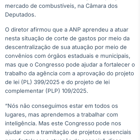
Broadcast
mercado de combustíveis, na Câmara dos
Ticker
Deputados.
Cotações e
headlines de
O diretor afirmou que a ANP aprendeu a atuar
notícias
nesta situação de corte de gastos por meio da
descentralização de sua atuação por meio de
Broadcast
convênios com órgãos estaduais e municipais,
Widgets
mas que o Congresso pode ajudar a fortalecer o
Componentes
para conteúdos e
trabalho da agência com a aprovação do projeto
funcionalidades
de lei (PL) 399/2025 e do projeto de lei
complementar (PLP) 109/2025.
Broadcast
“Nós não conseguimos estar em todos os
Wallboard
Conteúdos e
lugares, mas aprendemos a trabalhar com
dados para
inteligência. Mas este Congresso pode nos
displays e telas
ajudar com a tramitação de projetos essenciais