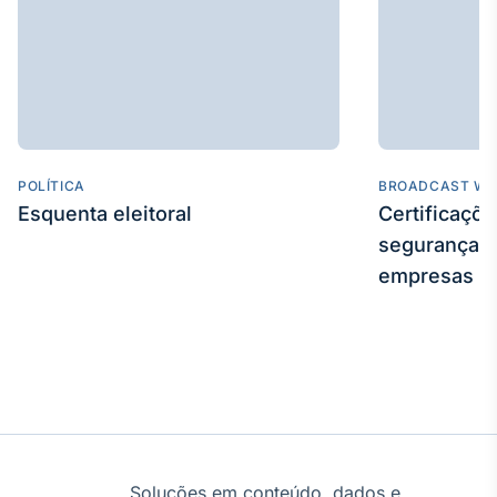
Tokenização
de ativos
Em breve
POLÍTICA
BROADCAST WE
Crédito
Esquenta eleitoral
Certificaçõ
Em breve
segurança e
empresas
Soluções em conteúdo, dados e