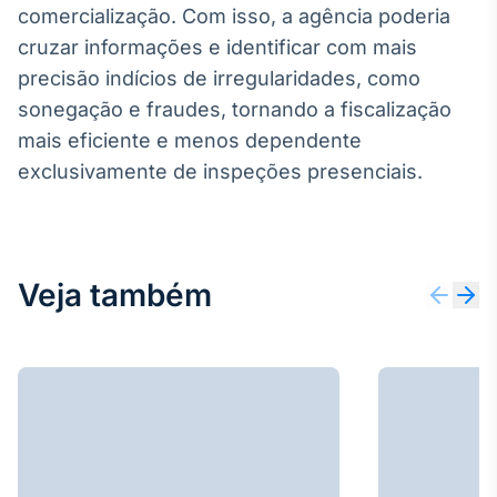
comercialização. Com isso, a agência poderia
IA
cruzar informações e identificar com mais
Em breve
precisão indícios de irregularidades, como
sonegação e fraudes, tornando a fiscalização
mais eficiente e menos dependente
exclusivamente de inspeções presenciais.
BroadFast
Em breve
Veja também
Gestão de
Investimentos
Em breve