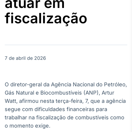
atuar em
Broadcast
Agro
fiscalização
Tudo sobre o
agronegócio
Broadcast
Político
7 de abril de 2026
Os bastidores da
política em
tempo real
O diretor-geral da Agência Nacional do Petróleo,
Broadcast
Gás Natural e Biocombustíveis (ANP), Artur
Energia
Watt, afirmou nesta terça-feira, 7, que a agência
O setor de
segue com dificuldades financeiras para
energia elétrica
no Brasil
trabalhar na fiscalização de combustíveis como
o momento exige.