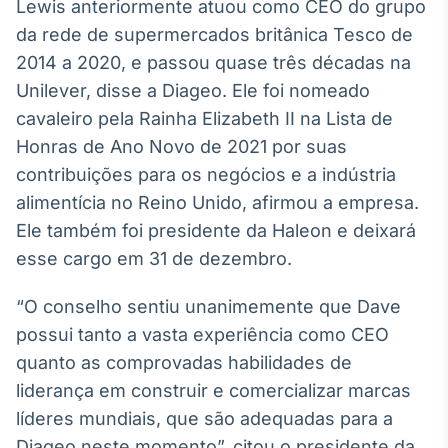
Broadcast
Lewis anteriormente atuou como CEO do grupo
White Label
da rede de supermercados britânica Tesco de
Plataforma para
2014 a 2020, e passou quase três décadas na
conteúdos
Unilever, disse a Diageo. Ele foi nomeado
personalizados
Soluções de Dados
cavaleiro pela Rainha Elizabeth II na Lista de
e Conteúdos
Honras de Ano Novo de 2021 por suas
Broadcast
contribuições para os negócios e a indústria
OTC
alimentícia no Reino Unido, afirmou a empresa.
Plataforma para
Ele também foi presidente da Haleon e deixará
negociação de
ativos
esse cargo em 31 de dezembro.
“O conselho sentiu unanimemente que Dave
Broadcast
possui tanto a vasta experiência como CEO
Datafeed
quanto as comprovadas habilidades de
APIs para
integração de
liderança em construir e comercializar marcas
conteúdos e
dados
líderes mundiais, que são adequadas para a
Diageo neste momento”, citou o presidente da