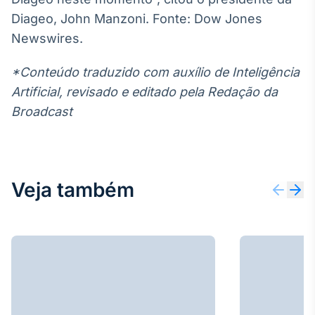
Broadcast
Diageo, John Manzoni. Fonte: Dow Jones
Ticker
Newswires.
Cotações e
headlines de
notícias
*Conteúdo traduzido com auxílio de Inteligência
Artificial, revisado e editado pela Redação da
Broadcast
Broadcast
Widgets
Componentes
para conteúdos e
funcionalidades
Veja também
Broadcast
Wallboard
Conteúdos e
dados para
displays e telas