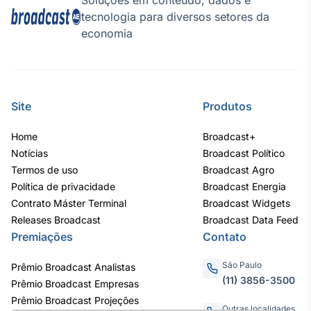
Soluções em conteúdo, dados e
tecnologia para diversos setores da
IA
economia
Em breve
Site
Produtos
BroadFast
Home
Broadcast+
Em breve
Notícias
Broadcast Político
Termos de uso
Broadcast Agro
Política de privacidade
Broadcast Energia
Contrato Máster Terminal
Broadcast Widgets
Releases Broadcast
Broadcast Data Feed
Gestão de
Premiações
Contato
Investimentos
Em breve
São Paulo
Prêmio Broadcast Analistas
(11) 3856-3500
Prêmio Broadcast Empresas
Prêmio Broadcast Projeções
Outras localidades