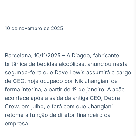
Broadcast
Agro
Tudo sobre o
agronegócio
10 de novembro de 2025
Broadcast
Político
Barcelona, 10/11/2025 – A Diageo, fabricante
Os bastidores da
britânica de bebidas alcoólicas, anunciou nesta
política em
segunda-feira que Dave Lewis assumirá o cargo
tempo real
de CEO, hoje ocupado por Nik Jhangiani de
forma interina, a partir de 1º de janeiro. A ação
Broadcast
acontece após a saída da antiga CEO, Debra
Energia
Crew, em julho, e fará com que Jhangiani
O setor de
energia elétrica
retome a função de diretor financeiro da
no Brasil
empresa.