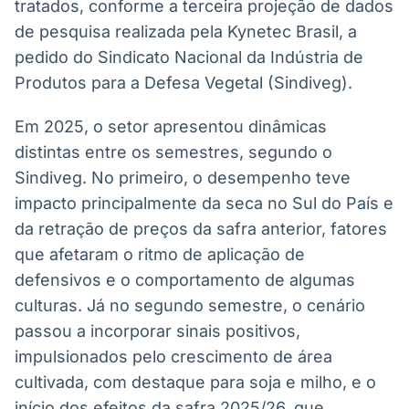
tratados, conforme a terceira projeção de dados
Broadcast
Broadcast
de pesquisa realizada pela Kynetec Brasil, a
Ticker
Widgets
pedido do Sindicato Nacional da Indústria de
Cotações e
Componentes
headlines de
para conteúdos e
Produtos para a Defesa Vegetal (Sindiveg).
notícias
funcionalidades
Em 2025, o setor apresentou dinâmicas
Broadcast
Broadcast
distintas entre os semestres, segundo o
Wallboard
Curadoria
Sindiveg. No primeiro, o desempenho teve
Conteúdos e
Curadoria de
impacto principalmente da seca no Sul do País e
dados para
conteúdos
displays e telas
noticiosos
da retração de preços da safra anterior, fatores
Soluções de
que afetaram o ritmo de aplicação de
Tecnologia
defensivos e o comportamento de algumas
Broadcast
Broadcast
culturas. Já no segundo semestre, o cenário
Radar
Fundos
passou a incorporar sinais positivos,
Monitoramento
A melhor
inteligente de
plataforma para
impulsionados pelo crescimento de área
notícias e
analisar fundos
cultivada, com destaque para soja e milho, e o
conteúdos
de investimento
no Brasil
início dos efeitos da safra 2025/26, que