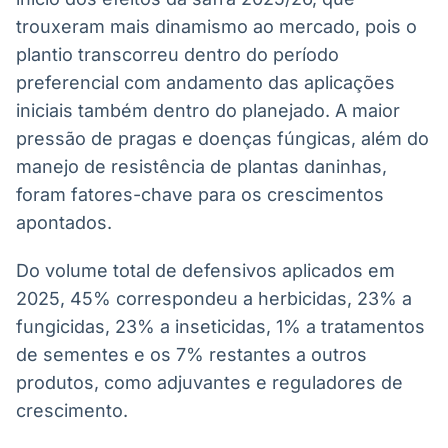
IA
BroadFast
trouxeram mais dinamismo ao mercado, pois o
Em breve
Em breve
plantio transcorreu dentro do período
preferencial com andamento das aplicações
iniciais também dentro do planejado. A maior
pressão de pragas e doenças fúngicas, além do
manejo de resistência de plantas daninhas,
Gestão de
Tokenização
foram fatores-chave para os crescimentos
Investimentos
de ativos
apontados.
Em breve
Em breve
Do volume total de defensivos aplicados em
2025, 45% correspondeu a herbicidas, 23% a
Crédito
fungicidas, 23% a inseticidas, 1% a tratamentos
Em breve
de sementes e os 7% restantes a outros
produtos, como adjuvantes e reguladores de
crescimento.