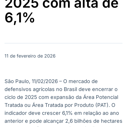
2025 com alta de
Broadcast
Broadcast
Político
Energia
6,1%
Os bastidores da
O setor de
política em
energia elétrica
tempo real
no Brasil
Broadcast
White Label
11 de fevereiro de 2026
Plataforma para
conteúdos
personalizados
Soluções de Dados
e Conteúdos
São Paulo, 11/02/2026 – O mercado de
Broadcast
Broadcast
defensivos agrícolas no Brasil deve encerrar o
OTC
Datafeed
ciclo de 2025 com expansão da Área Potencial
Plataforma para
APIs para
Tratada ou Área Tratada por Produto (PAT). O
negociação de
integração de
ativos
conteúdos e
indicador deve crescer 6,1% em relação ao ano
dados
anterior e pode alcançar 2,6 bilhões de hectares