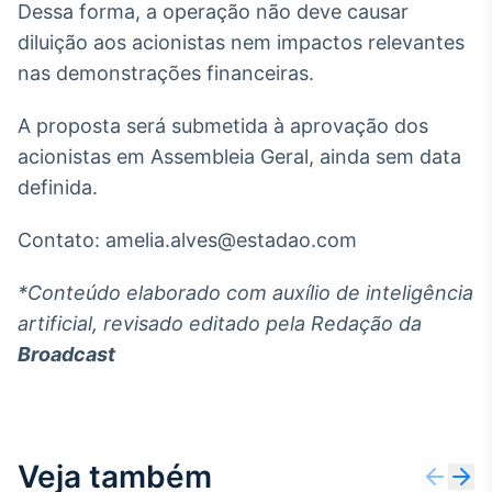
Dessa forma, a operação não deve causar
Broadcast
diluição aos acionistas nem impactos relevantes
Ticker
Cotações e
nas demonstrações financeiras.
headlines de
notícias
A proposta será submetida à aprovação dos
acionistas em Assembleia Geral, ainda sem data
Broadcast
definida.
Widgets
Componentes
Contato: amelia.alves@estadao.com
para conteúdos e
funcionalidades
*Conteúdo elaborado com auxílio de inteligência
artificial, revisado editado pela Redação da
Broadcast
Broadcast
Wallboard
Conteúdos e
dados para
displays e telas
Veja também