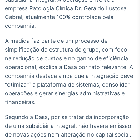
Broadcast
empresa Patologia Clínica Dr. Geraldo Lustosa
White Label
Cabral, atualmente 100% controlada pela
Plataforma para
conteúdos
companhia.
personalizados
Soluções de Dados
e Conteúdos
A medida faz parte de um processo de
simplificação da estrutura do grupo, com foco
Broadcast
na redução de custos e no ganho de eficiência
OTC
Plataforma para
operacional, explica a Dasa por fato relevante. A
negociação de
companhia destaca ainda que a integração deve
ativos
“otimizar” a plataforma de sistemas, consolidar
operações e gerar sinergias administrativas e
Broadcast
financeiras.
Datafeed
APIs para
Segundo a Dasa, por se tratar da incorporação
integração de
conteúdos e
de uma subsidiária integral, não haverá emissão
dados
de novas ações nem alteração no capital social.