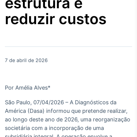
estrutura e
Broadcast
Agro
reduzir custos
Tudo sobre o
agronegócio
Broadcast
Político
7 de abril de 2026
Os bastidores da
política em tempo
real
Por Amélia Alves*
Broadcast
Energia
São Paulo, 07/04/2026 – A Diagnósticos da
O setor de
América (Dasa) informou que pretende realizar,
energia elétrica
no Brasil
ao longo deste ano de 2026, uma reorganização
societária com a incorporação de uma
subsidiária integral. A operação envolve a