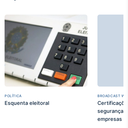
Broadcast
Curadoria
Curadoria de
conteúdos
noticiosos
Soluções de
Tecnologia
Broadcast
Radar
Monitoramento
inteligente de
notícias e
conteúdos
Broadcast
POLÍTICA
BROADCAST WE
Fundos
Esquenta eleitoral
Certificaçõ
A melhor
segurança e
plataforma para
analisar fundos
empresas
de investimento
no Brasil