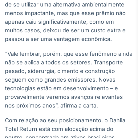
de se utilizar uma alternativa ambientalmente
Broadcast
Ticker
menos impactante, mas que esse prêmio não
Cotações e
apenas caiu significativamente, como em
headlines de
muitos casos, deixou de ser um custo extra e
notícias
passou a ser uma vantagem econômica.
Broadcast
“Vale lembrar, porém, que esse fenômeno ainda
Widgets
não se aplica a todos os setores. Transporte
Componentes
pesado, siderurgia, cimento e construção
para conteúdos e
funcionalidades
seguem como grandes emissores. Novas
tecnologias estão em desenvolvimento – e
provavelmente veremos avanços relevantes
Broadcast
Wallboard
nos próximos anos”, afirma a carta.
Conteúdos e
dados para
Com relação ao seu posicionamento, o Dahlia
displays e telas
Total Return está com alocação acima do
neutro, concentrada em ativos brasileiros,