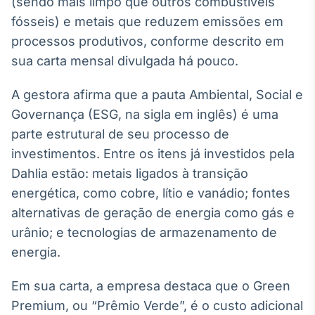
(sendo mais limpo que outros combustíveis
Broadcast
White Label
fósseis) e metais que reduzem emissões em
Plataforma para
processos produtivos, conforme descrito em
conteúdos
sua carta mensal divulgada há pouco.
personalizados
Soluções de Dados
e Conteúdos
A gestora afirma que a pauta Ambiental, Social e
Governança (ESG, na sigla em inglês) é uma
Broadcast
OTC
parte estrutural de seu processo de
Plataforma para
investimentos. Entre os itens já investidos pela
negociação de
Dahlia estão: metais ligados à transição
ativos
energética, como cobre, lítio e vanádio; fontes
alternativas de geração de energia como gás e
Broadcast
urânio; e tecnologias de armazenamento de
Datafeed
energia.
APIs para
integração de
conteúdos e
Em sua carta, a empresa destaca que o Green
dados
Premium, ou “Prêmio Verde”, é o custo adicional