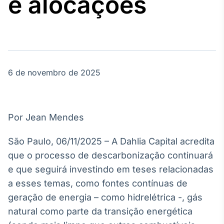
e alocações
Broadcast
Agro
Tudo sobre o
agronegócio
6 de novembro de 2025
Broadcast
Político
Os bastidores da
política em
Por Jean Mendes
tempo real
São Paulo, 06/11/2025 – A Dahlia Capital acredita
Broadcast
que o processo de descarbonização continuará
Energia
e que seguirá investindo em teses relacionadas
O setor de
a esses temas, como fontes contínuas de
energia elétrica
no Brasil
geração de energia – como hidrelétrica -, gás
natural como parte da transição energética