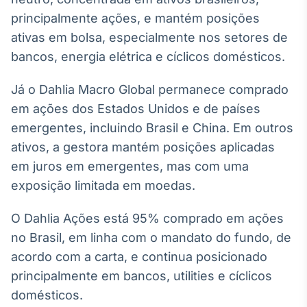
Broadcast
principalmente ações, e mantém posições
Curadoria
ativas em bolsa, especialmente nos setores de
Curadoria de
bancos, energia elétrica e cíclicos domésticos.
conteúdos
noticiosos
Soluções de
Já o Dahlia Macro Global permanece comprado
Tecnologia
em ações dos Estados Unidos e de países
Broadcast
emergentes, incluindo Brasil e China. Em outros
Radar
ativos, a gestora mantém posições aplicadas
Monitoramento
em juros em emergentes, mas com uma
inteligente de
notícias e
exposição limitada em moedas.
conteúdos
O Dahlia Ações está 95% comprado em ações
Broadcast
no Brasil, em linha com o mandato do fundo, de
Fundos
acordo com a carta, e continua posicionado
A melhor
plataforma para
principalmente em bancos, utilities e cíclicos
analisar fundos
de investimento
domésticos.
no Brasil