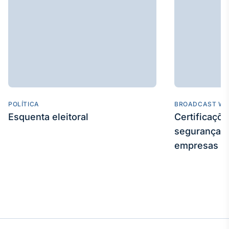
Tokenização
de ativos
Em breve
Crédito
Em breve
POLÍTICA
BROADCAST WE
Esquenta eleitoral
Certificaçõ
segurança e
empresas