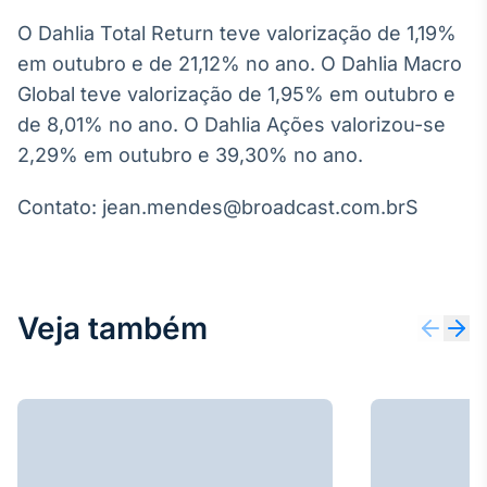
IA
O Dahlia Total Return teve valorização de 1,19%
Em breve
em outubro e de 21,12% no ano. O Dahlia Macro
Global teve valorização de 1,95% em outubro e
de 8,01% no ano. O Dahlia Ações valorizou-se
2,29% em outubro e 39,30% no ano.
BroadFast
Contato: jean.mendes@broadcast.com.brS
Em breve
Veja também
Gestão de
Investimentos
Em breve