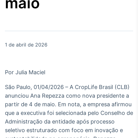
maio
Broadcast
Agro
Tudo sobre o
agronegócio
1 de abril de 2026
Broadcast
Político
Os bastidores da
política em tempo
Por Julia Maciel
real
São Paulo, 01/04/2026 – A CropLife Brasil (CLB)
Broadcast
anunciou Ana Repezza como nova presidente a
Energia
partir de 4 de maio. Em nota, a empresa afirmou
O setor de
que a executiva foi selecionada pelo Conselho de
energia elétrica
no Brasil
Administração da entidade após processo
seletivo estruturado com foco em inovação e