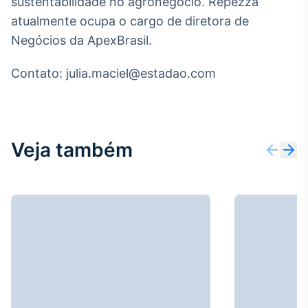
sustentabilidade no agronegócio. Repezza
Broadcast
White Label
atualmente ocupa o cargo de diretora de
Plataforma para
Negócios da ApexBrasil.
conteúdos
personalizados
Soluções de Dados
Contato: julia.maciel@estadao.com
e Conteúdos
Broadcast
OTC
Veja também
Plataforma para
negociação de
ativos
Broadcast
Datafeed
APIs para
integração de
conteúdos e
dados