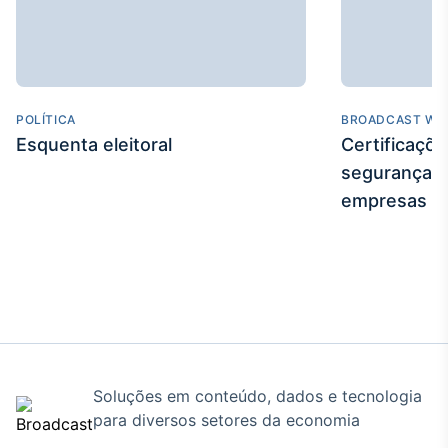
Broadcast
Ticker
Cotações e
headlines de
notícias
POLÍTICA
BROADCAST WE
Esquenta eleitoral
Certificaçõ
Broadcast
segurança e
Widgets
empresas
Componentes
para conteúdos e
funcionalidades
Broadcast
Wallboard
Conteúdos e
dados para
Soluções em conteúdo, dados e tecnologia
displays e telas
para diversos setores da economia