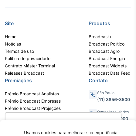
Broadcast
Curadoria
Curadoria de
Site
Produtos
conteúdos
noticiosos
Soluções de
Home
Broadcast+
Tecnologia
Notícias
Broadcast Político
Termos de uso
Broadcast Agro
Broadcast
Política de privacidade
Broadcast Energia
Radar
Contrato Máster Terminal
Broadcast Widgets
Monitoramento
Releases Broadcast
inteligente de
Broadcast Data Feed
notícias e
Premiações
Contato
conteúdos
São Paulo
Prêmio Broadcast Analistas
Broadcast
(11) 3856-3500
Prêmio Broadcast Empresas
Fundos
Prêmio Broadcast Projeções
Outras localidades
A melhor
plataforma para
0800.011.3000
Utilizamos cookies para oferecer melhor
analisar fundos
experiência, melhorar o desempenho, analisar
de investimento
Usamos cookies para melhorar sua experiência
no Brasil