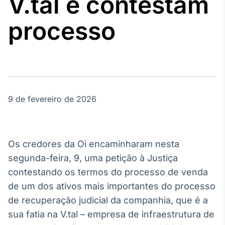
V.tal e contestam
Broadcast
Agro
processo
Tudo sobre o
agronegócio
Broadcast
Político
9 de fevereiro de 2026
Os bastidores da
política em
tempo real
Os credores da Oi encaminharam nesta
Broadcast
segunda-feira, 9, uma petição à Justiça
Energia
contestando os termos do processo de venda
O setor de
de um dos ativos mais importantes do processo
energia elétrica
no Brasil
de recuperação judicial da companhia, que é a
sua fatia na V.tal – empresa de infraestrutura de