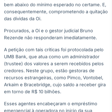
Broadcast
bem abaixo do mínimo esperado no certame. E,
Ticker
consequentemente, comprometendo a quitação
Cotações e
das dívidas da Oi.
headlines de
notícias
Procurados, a Oi e o gestor judicial Bruno
Rezende não responderam imediatamente.
Broadcast
Widgets
A petição com tais críticas foi protocolada pelo
Componentes
UMB Bank, que atua como um administrador
para conteúdos e
funcionalidades
(trustee) dos valores a serem recebidos pelos
credores. Neste grupo, estão gestoras de
recursos estrangeiras, como Pimco, Vontobel,
Broadcast
Arkaim e Bracebridge, cujo saldo a receber gira
Wallboard
Conteúdos e
em torno de R$ 10 bilhões.
dados para
displays e telas
Esses agentes encabeçaram o empréstimo
emergencial à operadora no início da sua