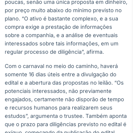
poucas, senão uma única proposta em dinheiro,
IA
por preço muito abaixo do mínimo previsto no
Em breve
plano. “O ativo é bastante complexo, e a sua
compra exige a prestação de informações
sobre a companhia, e a análise de eventuais
interessados sobre tais informações, em um
regular processo de diligência”, afirma.
BroadFast
Em breve
Com o carnaval no meio do caminho, haverá
somente 16 dias úteis entre a divulgação do
edital e a abertura das propostas no leilão. “Os
potenciais interessados, não previamente
Gestão de
engajados, certamente não disporão de tempo
Investimentos
e recursos humanos para realizarem seus
Em breve
estudos”, argumenta o trustee. Também aponta
que o prazo para diligências previsto no edital é
exíguo, começando da publicação do edital,