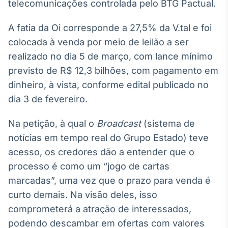
Broadcast
telecomunicações controlada pelo BTG Pactual.
White Label
A fatia da Oi corresponde a 27,5% da V.tal e foi
Plataforma para
conteúdos
colocada à venda por meio de leilão a ser
personalizados
Soluções de Dados
realizado no dia 5 de março, com lance mínimo
e Conteúdos
previsto de R$ 12,3 bilhões, com pagamento em
Broadcast
dinheiro, à vista, conforme edital publicado no
OTC
dia 3 de fevereiro.
Plataforma para
negociação de
Na petição, à qual o
Broadcast
(sistema de
ativos
notícias em tempo real do Grupo Estado) teve
acesso, os credores dão a entender que o
Broadcast
processo é como um “jogo de cartas
Datafeed
marcadas”, uma vez que o prazo para venda é
APIs para
integração de
curto demais. Na visão deles, isso
conteúdos e
comprometerá a atração de interessados,
dados
podendo descambar em ofertas com valores