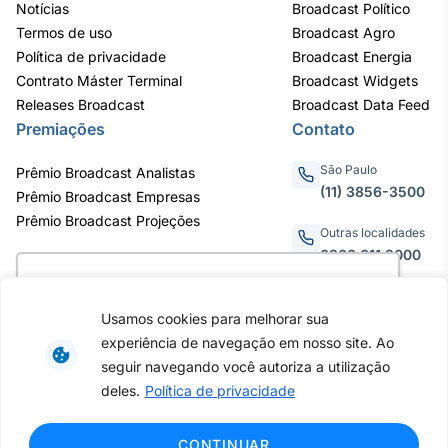
Notícias
Broadcast Político
Termos de uso
Broadcast Agro
Política de privacidade
Broadcast Energia
Contrato Máster Terminal
Broadcast Widgets
Releases Broadcast
Broadcast Data Feed
Premiações
Contato
São Paulo
Prêmio Broadcast Analistas
(11) 3856-3500
Prêmio Broadcast Empresas
Prêmio Broadcast Projeções
Outras localidades
0800.011.3000
Utilizamos cookies para oferecer melhor
experiência, melhorar o desempenho, analisar
Usamos cookies para melhorar sua
como você interage em nosso site e
Av. Eng. Caetano Álvares, 55
experiência de navegação em nosso site. Ao
personalizar conteúdo. Ao utilizar este site, você
- 3º e 6º andar, Bairro do
seguir navegando você autoriza a utilização
Limão, São Paulo / SP, CEP
concorda com o uso de cookies.
Saiba mais
deles.
Política de privacidade
02598-900 - CNPJ:
62.652.961/0001-38
Copyright © 2026 - Todos os
Ok, entendi!
CONTINUAR