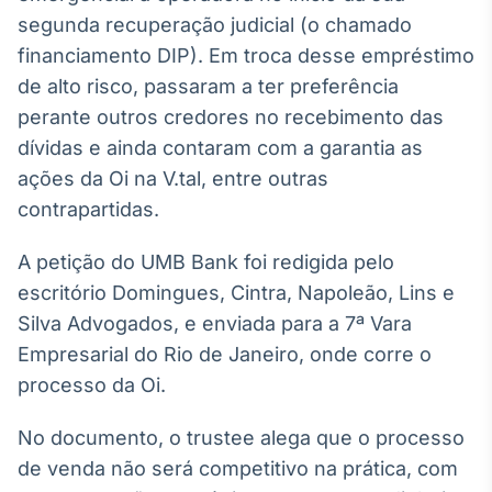
Broadcast
segunda recuperação judicial (o chamado
Curadoria
financiamento DIP). Em troca desse empréstimo
Curadoria de
de alto risco, passaram a ter preferência
conteúdos
noticiosos
perante outros credores no recebimento das
Soluções de
dívidas e ainda contaram com a garantia as
Tecnologia
ações da Oi na V.tal, entre outras
Broadcast
contrapartidas.
Radar
Monitoramento
A petição do UMB Bank foi redigida pelo
inteligente de
notícias e
escritório Domingues, Cintra, Napoleão, Lins e
conteúdos
Silva Advogados, e enviada para a 7ª Vara
Empresarial do Rio de Janeiro, onde corre o
Broadcast
Fundos
processo da Oi.
A melhor
plataforma para
No documento, o trustee alega que o processo
analisar fundos
de venda não será competitivo na prática, com
de investimento
no Brasil